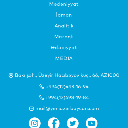
Mədəniyyat
İdman
Analitik
Maraqlı
Ədəbiyyat
MEDİA
Bakı şəh., Üzeyir Hacıbəyov küç., 66, AZ1000
+994(12)493-16-94
+994(12)498-19-84
mail@yeniazerbaycan.com