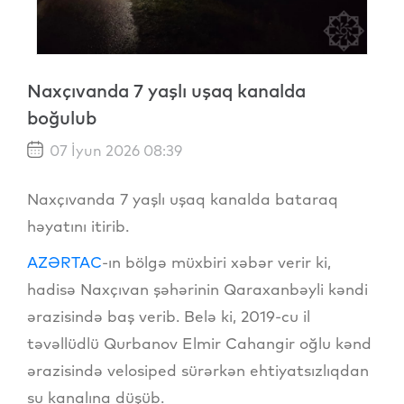
Naxçıvanda 7 yaşlı uşaq kanalda
boğulub
07 İyun 2026 08:39
Naxçıvanda 7 yaşlı uşaq kanalda bataraq
həyatını itirib.
AZƏRTAC
-ın bölgə müxbiri xəbər verir ki,
hadisə Naxçıvan şəhərinin Qaraxanbəyli kəndi
ərazisində baş verib. Belə ki, 2019-cu il
təvəllüdlü Qurbanov Elmir Cahangir oğlu kənd
ərazisində velosiped sürərkən ehtiyatsızlıqdan
su kanalına düşüb.