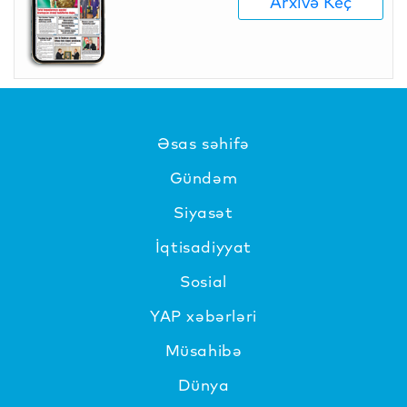
Arxivə Keç
Əsas səhifə
Gündəm
Siyasət
İqtisadiyyat
Sosial
YAP xəbərləri
Müsahibə
Dünya