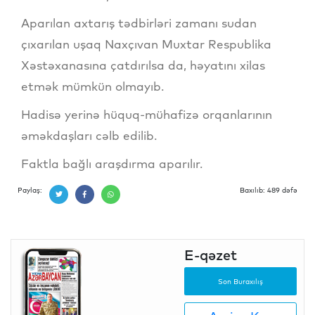
Aparılan axtarış tədbirləri zamanı sudan
çıxarılan uşaq Naxçıvan Muxtar Respublika
Xəstəxanasına çatdırılsa da, həyatını xilas
etmək mümkün olmayıb.
Hadisə yerinə hüquq-mühafizə orqanlarının
əməkdaşları cəlb edilib.
Faktla bağlı araşdırma aparılır.
Paylaş:
Baxılıb: 489 dəfə
E-qəzet
Son Buraxılış