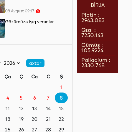
BİRJA
08 Avqust 09:17
Platin :
2963.083
Gözümüzə işıq verənlər...
Qızıl :
7250.143
08 Avqust 08:51
Gümüş :
105.9224
Robotlar robotu
Palladium :
2330.768
08 Avqust 08:34
Ça
Ç
Ca
C
Ş
Avropada istidən 25 mindən
çox insan ölüb
1
4
5
6
7
8
07 Avqust 23:21
11
12
13
14
15
Uzun müddət televizor
izləyənlərin beynində bu
18
19
20
21
22
dəyişiklik olur
25
26
27
28
29
07 Avqust 22:17