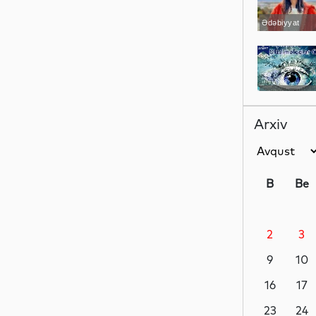
Ədəbiyyat
Sosial
Arxiv
Sosial
B
Be
2
3
Dünya
9
10
16
17
Maraqlı
23
24