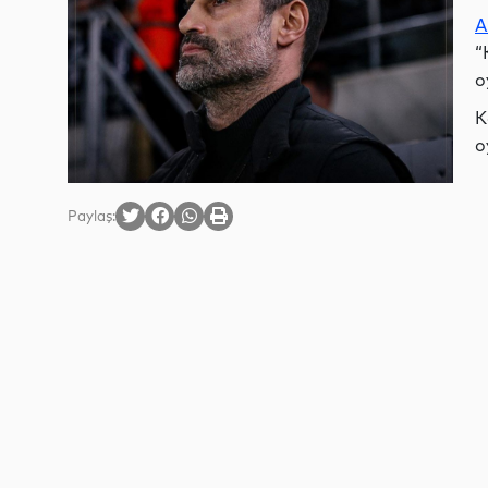
A
“
o
K
o
Paylaş: