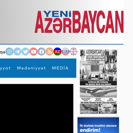
qə
AZ
RU
EN
yyat
Mədəniyyət
MEDİA
×