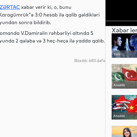
ZƏRTAC
xəbər verir ki, o, bunu
Karagümrük”ə 3:0 hesab ilə qalib gəldikləri
yundan sonra bildirib.
Xəbər le
omanda V.Dəmirəlin rəhbərliyi altında 5
yunda 2 qələbə və 3 heç-heçə ilə yadda qalıb.
Yeni
texnologiyalar
Baxılıb: 683 dəfə
Analitik
Analitik