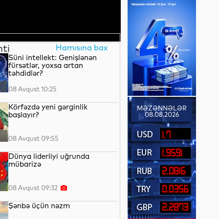
nti
Hamısına bax
Süni intellekt: Genişlənən
fürsətlər, yoxsa artan
təhdidlər?
08 Avqust 10:25
Körfəzdə yeni gərginlik
MƏZƏNNƏLƏR
başlayır?
08.08.2026
1.7
08 Avqust 09:55
1.9591
Dünya liderliyi uğrunda
mübarizə
2.0816
08 Avqust 09:32
0.0356
Şənbə üçün nəzm
2.2873