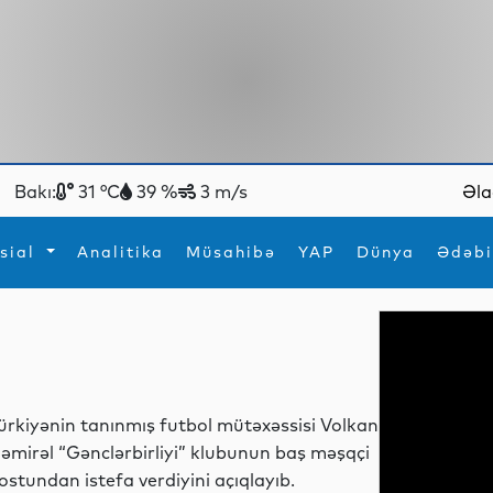
Bakı:
31 °C
39 %
3 m/s
Əla
sial
Analitika
Müsahibə
YAP
Dünya
Ədəbi
ya
İdman
Maraqlı
İdman
Yeni texnologiyalar
ürkiyənin tanınmış futbol mütəxəssisi Volkan
əmirəl “Gənclərbirliyi” klubunun baş məşqçi
ostundan istefa verdiyini açıqlayıb.