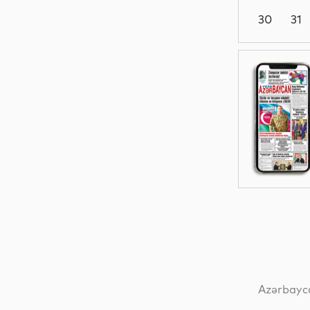
30
31
Maraqlı
Analitik
Siyasət
Siyasət
Azərbayca