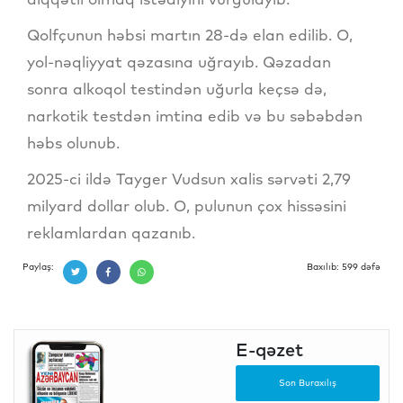
Qolfçunun həbsi martın 28-də elan edilib. O,
yol-nəqliyyat qəzasına uğrayıb. Qəzadan
sonra alkoqol testindən uğurla keçsə də,
narkotik testdən imtina edib və bu səbəbdən
həbs olunub.
2025-ci ildə Tayger Vudsun xalis sərvəti 2,79
milyard dollar olub. O, pulunun çox hissəsini
reklamlardan qazanıb.
Paylaş:
Baxılıb: 599 dəfə
E-qəzet
Son Buraxılış