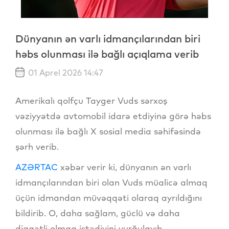
Dünyanın ən varlı idmançılarından biri
həbs olunması ilə bağlı açıqlama verib
01 Aprel 2026 14:47
Amerikalı qolfçu Tayger Vuds sərxoş
vəziyyətdə avtomobil idarə etdiyinə görə həbs
olunması ilə bağlı X sosial media səhifəsində
şərh verib.
AZƏRTAC
xəbər verir ki, dünyanın ən varlı
idmançılarından biri olan Vuds müalicə almaq
üçün idmandan müvəqqəti olaraq ayrıldığını
bildirib. O, daha sağlam, güclü və daha
diqqətli olmaq istədiyini vurğulayıb.