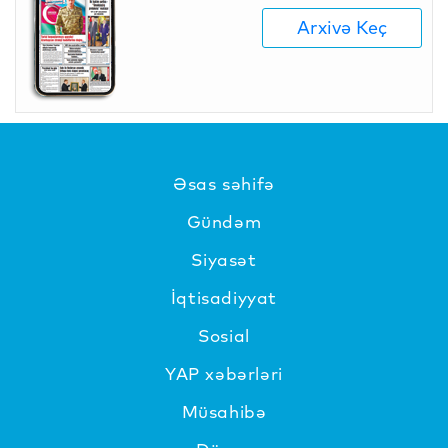
Arxivə Keç
Əsas səhifə
Gündəm
Siyasət
İqtisadiyyat
Sosial
YAP xəbərləri
Müsahibə