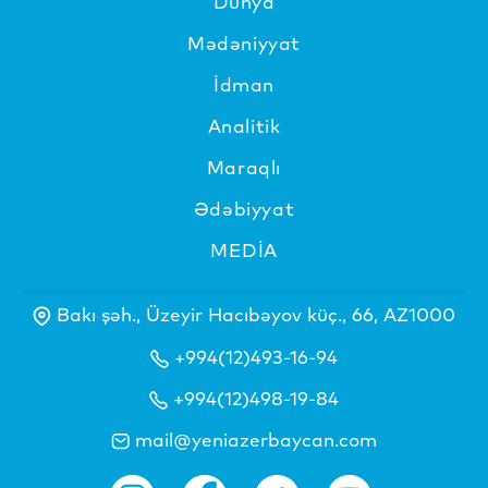
Dünya
Mədəniyyat
İdman
Analitik
Maraqlı
Ədəbiyyat
MEDİA
Bakı şəh., Üzeyir Hacıbəyov küç., 66, AZ1000
+994(12)493-16-94
+994(12)498-19-84
mail@yeniazerbaycan.com