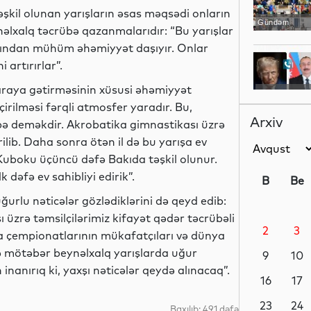
kil olunan yarışların əsas məqsədi onların
Gündəm
nəlxalq təcrübə qazanmalarıdır: “Bu yarışlar
ımından mühüm əhəmiyyət daşıyır. Onlar
 artırırlar”.
 araya gətirməsinin xüsusi əhəmiyyət
Gündəm
eçirilməsi fərqli atmosfer yaradır. Bu,
Arxiv
übə deməkdir. Akrobatika gimnastikası üzrə
ilib. Daha sonra ötən il də bu yarışa ev
Kuboku üçüncü dəfə Bakıda təşkil olunur.
Sosial
dəfə ev sahibliyi edirik”.
B
Be
rlu nəticələr gözlədiklərini də qeyd edib:
 üzrə təmsilçilərimiz kifayət qədər təcrübəli
2
3
a çempionatlarının mükafatçıları və dünya
Sosial
ə mötəbər beynəlxalq yarışlarda uğur
9
10
inanırıq ki, yaxşı nəticələr qeydə alınacaq”.
16
17
Analitik
23
24
Baxılıb: 491 dəfə