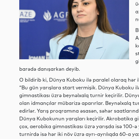
ü
a
n
B
A
k
s
g
barədə danışarkən deyib.
O bildirib ki, Dünya Kuboku ilə paralel olaraq hər i
“Bu gün yarışlara start vermişik. Dünya Kuboku i
gimnastikası üzrə beynəlxalq turnir keçirilir. D
olan idmançılar mübarizə aparırlar. Beynəlxalq tu
edirlər. Yarış proqramına əsasən, səhər saatların
Dünya Kubokunun yarışları keçirilir. Akrobatika
çox, aerobika gimnastikası üzrə yarışda isə 100-ə 
turnirdə isə hər iki növ üzrə ayrı-ayrılıqda 60-a y