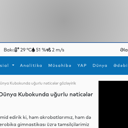
Bakı:
29 °C
51 %
2 m/s
Əla
sial
Analitika
Müsahibə
YAP
Dünya
Ədəbi
ünya Kubokunda uğurlu nəticələr gözləyirik
ya
İdman
Maraqlı
 Dünya Kubokunda uğurlu nəticələr
İdman
Yeni texnologiyalar
mid edirik ki, həm akrobatlarımız, həm də
erobika gimnastikası üzrə təmsilçilərimiz