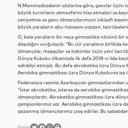
N.Məmmədzadənin sözlərinə görə, gənclər üçün təş
böyük turnirlərin atmosferini hiss etmələri və bey
yeniyetmə və gənc idmançılarımızın inkişafı bax
böyük yarışların abu-havasını yaşayır, təcrübələrini
O, belə yarışların bir neçə gimnastika növünü bir
daşıdığını vurğulayıb: “Bu cür yarışların birlikdə k
idmançılar, məşqçilər və hakimlər üçün yeni təcr
Dünya Kuboku ölkəmizdə ilk dəfə 2018-ci ildə keçir
sahibliyi etmişik. Bu dəfə akrobatika üzrə Dünya 
Aerobika gimnastikası üzrə Dünya Kubokuna isə ilk 
Federasiya rəsmisi Azərbaycan gimnastlarından uğu
“İstər akrobatika, istərsə də aerobika gimnastikası
idmançılardır. Akrobatika gimnastikası üzrə düny
çempionlarımız var. Aerobika gimnastikası üzrə d
qazanmış idmançılarımız çıxış edirlər. Bu səbəbdən 
Paylaş: