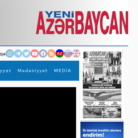
qə
AZ
RU
EN
yyat
Mədəniyyət
MEDİA
×