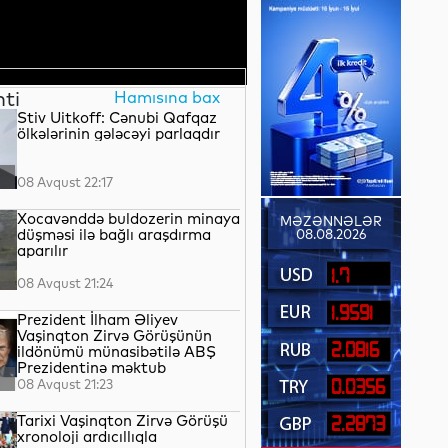
nti
Hamısına bax
Stiv Uitkoff: Cənubi Qafqaz
ölkələrinin gələcəyi parlaqdır
08 Avqust 22:17
Xocavənddə buldozerin minaya
MƏZƏNNƏLƏR
düşməsi ilə bağlı araşdırma
08.08.2026
aparılır
1.7
08 Avqust 21:24
1.9591
Prezident İlham Əliyev
Vaşinqton Zirvə Görüşünün
2.0816
ildönümü münasibətilə ABŞ
Prezidentinə məktub
ünvanlayıb
08 Avqust 21:23
0.0356
Tarixi Vaşinqton Zirvə Görüşü
2.2873
xronoloji ardıcıllıqla