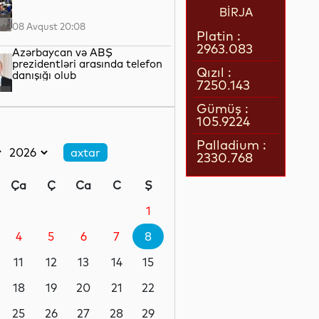
BİRJA
08 Avqust 20:08
Platin :
2963.083
Azərbaycan və ABŞ
prezidentləri arasında telefon
Qızıl :
danışığı olub
7250.143
08 Avqust 19:41
Gümüş :
105.9224
Naxçıvanda avqust ayının
pensiyaları ödənilib
Palladium :
2330.768
08 Avqust 17:21
Ça
Ç
Ca
C
Ş
Sabah havanın temperaturu
40 dərəcəyədək yüksələcək
1
4
5
6
7
8
08 Avqust 16:39
11
12
13
14
15
Müharibənin və sülhün qalibi
18
19
20
21
22
25
26
27
28
29
08 Avqust 15:22