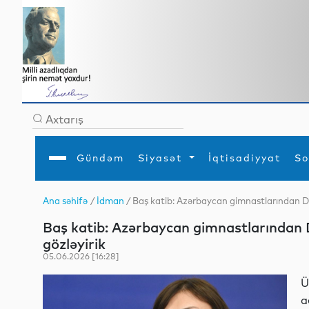
Gündəm
Siyasət
İqtisadiyyat
So
Ana səhifə
/
İdman
/ Baş katib: Azərbaycan gimnastlarından D
Ana səhifə
Ədəbiyyat
Siyasət
Sosial
Dün
Baş katib: Azərbaycan gimnastlarından
Gündəm
MEDİA
Xarici siyasət
Turizm
İqtisadiyyat
Daxili siyasət
Elm
gözləyirik
YAP
Din
05.06.2026 [16:28]
Analitika
Hadisə
Mədəniyyət
Diaspor
Ü
Müsahibə
a