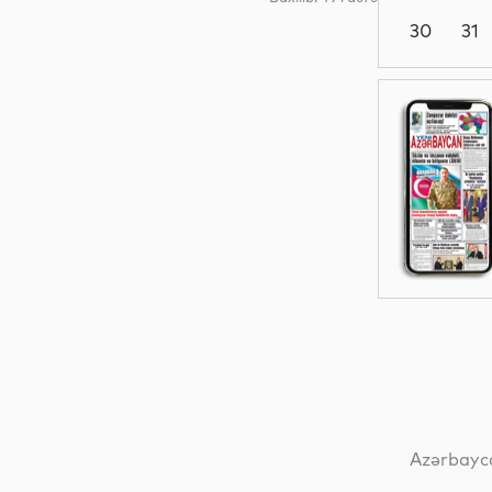
30
31
Siyasət
Dünya
Gündəm
Dünya
Azərbayca