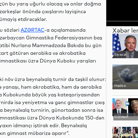
çün bu yarış uğurlu olacaq və onlar doğma
zarkeşlər önündə çıxışlarını layiqincə
ümayiş etdirəcəklər.
Xəbər le
u sözləri
AZƏRTAC
-a açıqlamasında
zərbaycan Gimnastika Federasiyasının baş
atibi Nurlana Məmmədzadə Bakıda bu gün
tart götürən aerobika və akrobatika
Siyasət
imnastikası üzrə Dünya Kuboku yarışları
ki növ üzrə beynəlxalq turnir də təşkil olunur:
lə yanaşı, həm akrobatika, həm də aerobika
Hadisə
ünya Kubokunda böyük yaş kateqoriyasından
rnirdə isə yeniyetmə və gənc gimnastlar çıxış
da beynəlxalq turnirin, günortadan sonra isə
 gimnastikası üzrə Dünya Kubokunda 150-dən
Gündəm
yaxın idmançı iştirak edir. Beynəlxalq
axın gimnast mübarizə aparır”.