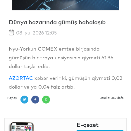
Dünya bazarında gümüş bahalaşıb
08 İyul 2026 12:05
Nyu-Yorkun COMEX əmtəə birjasında
gümüşün bir troya unsiyasının qiyməti 61,36
dollar təşkil edib.
AZƏRTAC
xəbər verir ki, gümüşün qiyməti 0,02
dollar və ya 0,04 faiz artıb.
Paylaş:
Baxılıb: 349 dəfə
E-qəzet