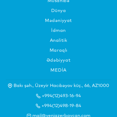
Müsahibə
Dünya
Mədəniyyat
İdman
Analitik
Maraqlı
Ədəbiyyat
MEDİA
Bakı şəh., Üzeyir Hacıbəyov küç., 66, AZ1000
+994(12)493-16-94
+994(12)498-19-84
mail@yeniazerbaycan.com