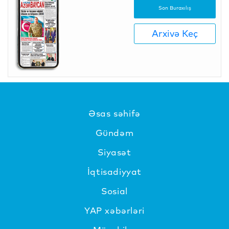
Son Buraxılış
Arxivə Keç
Əsas səhifə
Gündəm
Siyasət
İqtisadiyyat
Sosial
YAP xəbərləri