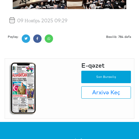
09 Ноябрь 2025 09:29
Paylaş:
Baxılıb: 784 dəfə
E-qəzet
Son Buraxılış
Arxivə Keç