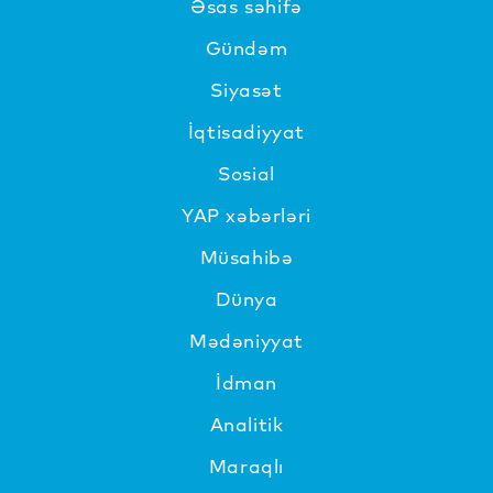
Əsas səhifə
Gündəm
Siyasət
İqtisadiyyat
Sosial
YAP xəbərləri
Müsahibə
Dünya
Mədəniyyat
İdman
Analitik
Maraqlı