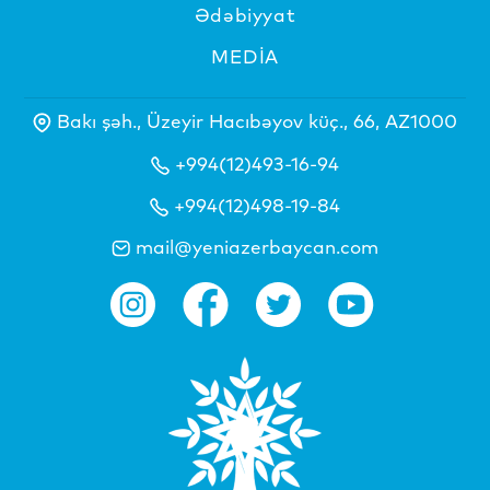
Ədəbiyyat
MEDİA
Bakı şəh., Üzeyir Hacıbəyov küç., 66, AZ1000
+994(12)493-16-94
+994(12)498-19-84
mail@yeniazerbaycan.com