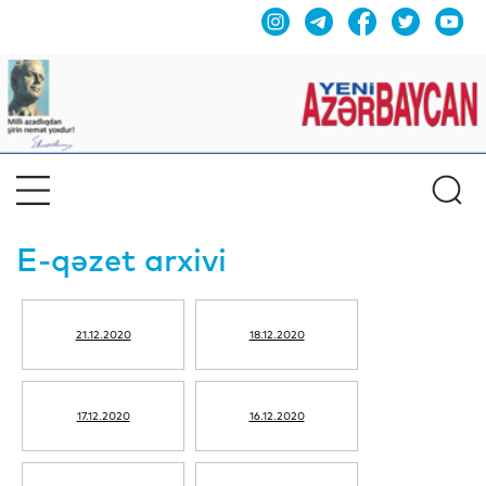
E-qəzet arxivi
21.12.2020
18.12.2020
17.12.2020
16.12.2020