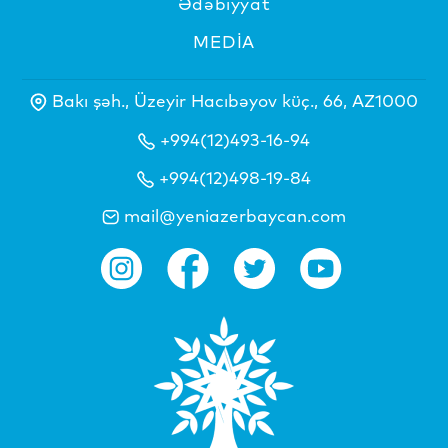
Ədəbiyyat
MEDİA
Bakı şəh., Üzeyir Hacıbəyov küç., 66, AZ1000
+994(12)493-16-94
+994(12)498-19-84
mail@yeniazerbaycan.com