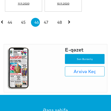
11.11.2020
10.11.2020
44
45
46
47
48
E-qəzet
Son Buraxılış
Arxivə Keç
Əsas səhifə