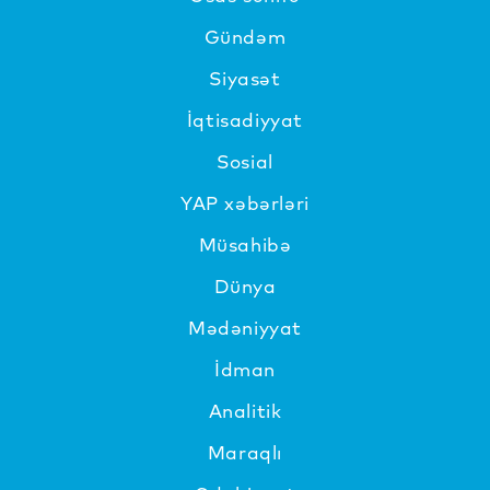
Gündəm
Siyasət
İqtisadiyyat
Sosial
YAP xəbərləri
Müsahibə
Dünya
Mədəniyyat
İdman
Analitik
Maraqlı