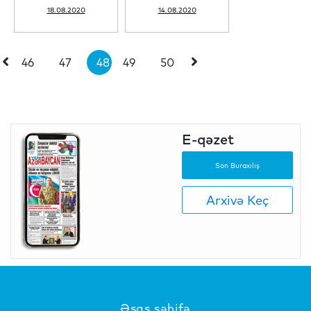
18.08.2020
14.08.2020
46
47
48
49
50
E-qəzet
Son Buraxılış
Arxivə Keç
Əsas səhifə