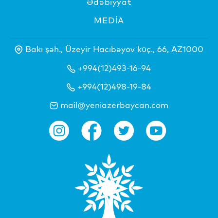
Ədəbiyyat
MEDİA
Bakı şəh., Üzeyir Hacıbəyov küç., 66, AZ1000
+994(12)493-16-94
+994(12)498-19-84
mail@yeniazerbaycan.com