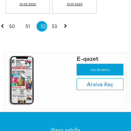
01.02.2020
31.01.2020
50
51
52
53
E-qəzet
Son Buraxılış
Arxivə Keç
Əsas səhifə