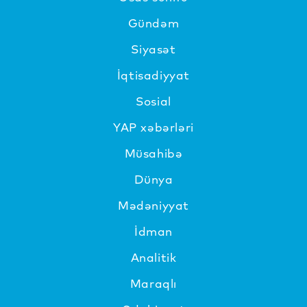
Gündəm
Siyasət
İqtisadiyyat
Sosial
YAP xəbərləri
Müsahibə
Dünya
Mədəniyyat
İdman
Analitik
Maraqlı