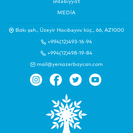
Ədəbiyyat
MEDİA
Bakı şəh., Üzeyir Hacıbəyov küç., 66, AZ1000
+994(12)493-16-94
+994(12)498-19-84
mail@yeniazerbaycan.com