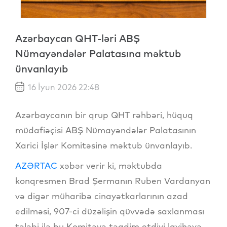
Azərbaycan QHT-ləri ABŞ
Nümayəndələr Palatasına məktub
ünvanlayıb
16 İyun 2026 22:48
Azərbaycanın bir qrup QHT rəhbəri, hüquq
müdafiəçisi ABŞ Nümayəndələr Palatasının
Xarici İşlər Komitəsinə məktub ünvanlayıb.
AZƏRTAC
xəbər verir ki, məktubda
konqresmen Brad Şermanın Ruben Vardanyan
və digər müharibə cinayətkarlarının azad
edilməsi, 907-ci düzəlişin qüvvədə saxlanması
tələbi ilə bu Komitəyə təqdim etdiyi layihəyə