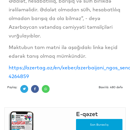
Ədalət, hesabatlılıq, barışıq və sülh birlikdə
irəliləməlidir. Ədalət olmadan sülh, hesabatlılıq
olmadan barışıq da ola bilməz”, - deyə
Azərbaycan vətəndaş cəmiyyəti təmsilçiləri
vurğulayıblar.
Məktubun tam mətni ilə aşağıdakı linkə keçid
edərək tanış olmaq mümkündür.
https://azertag.az/en/xeber/azerbaijani_ngos_sen
4264859
Paylaş:
Baxılıb: 480 dəfə
E-qəzet
Son Buraxılış