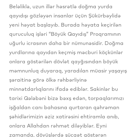
Beləliklə, uzun illər həsrətlə doğma yurda
qayıdışı gözləyən insanlar üçün Şükürbəylidə
yeni həyat başlayıb. Burada həyata keçirilən
quruculuq işləri “Böyük Qayıdış” Proqramının
uğurlu icrasının daha bir nümunəsidir. Doğma
yurdlarına qayıdan keçmiş məcburi köçkünlər
onlara göstərilən dövlət qayğısından böyük
məmnunluq duyaraq, yaradılan müasir yaşayış
şəraitinə görə ölkə rəhbərliyinə
minnətdarlıqlarını ifadə ediblər. Sakinlər bu
tarixi Qələbəni bizə bəxş edən, torpaqlarımızı
işğaldan canı bahasına qurtaran qəhrəman
şəhidlərimizin əziz xatirəsini ehtiramla anıb,
onlara Allahdan rəhmət diləyiblər. Eyni
zamanda, döyüşlərdə şücaət göstərən