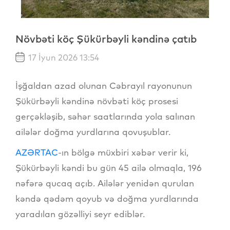
Növbəti köç Şükürbəyli kəndinə çatıb
17 İyun 2026 13:54
İşğaldan azad olunan Cəbrayıl rayonunun
Şükürbəyli kəndinə növbəti köç prosesi
gerçəkləşib, səhər saatlarında yola salınan
ailələr doğma yurdlarına qovuşublar.
AZƏRTAC
-ın bölgə müxbiri xəbər verir ki,
Şükürbəyli kəndi bu gün 45 ailə olmaqla, 196
nəfərə qucaq açıb. Ailələr yenidən qurulan
kəndə qədəm qoyub və doğma yurdlarında
yaradılan gözəlliyi seyr ediblər.