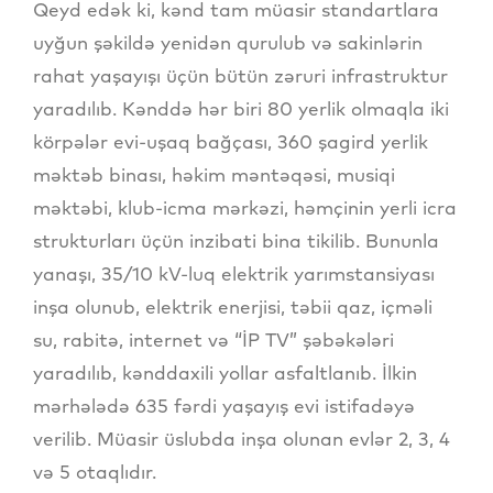
Qeyd edək ki, kənd tam müasir standartlara
uyğun şəkildə yenidən qurulub və sakinlərin
rahat yaşayışı üçün bütün zəruri infrastruktur
yaradılıb. Kənddə hər biri 80 yerlik olmaqla iki
körpələr evi-uşaq bağçası, 360 şagird yerlik
məktəb binası, həkim məntəqəsi, musiqi
məktəbi, klub-icma mərkəzi, həmçinin yerli icra
strukturları üçün inzibati bina tikilib. Bununla
yanaşı, 35/10 kV-luq elektrik yarımstansiyası
inşa olunub, elektrik enerjisi, təbii qaz, içməli
su, rabitə, internet və “İP TV” şəbəkələri
yaradılıb, kənddaxili yollar asfaltlanıb. İlkin
mərhələdə 635 fərdi yaşayış evi istifadəyə
verilib. Müasir üslubda inşa olunan evlər 2, 3, 4
və 5 otaqlıdır.