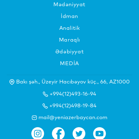
Mədəniyyat
İdman
Analitik
Maraqlı
Ədəbiyyat
MEDİA
Bakı şəh., Üzeyir Hacıbəyov küç., 66, AZ1000
+994(12)493-16-94
+994(12)498-19-84
mail@yeniazerbaycan.com