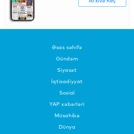
Arxivə Keç
Əsas səhifə
Gündəm
Siyasət
İqtisadiyyat
Sosial
YAP xəbərləri
Müsahibə
Dünya