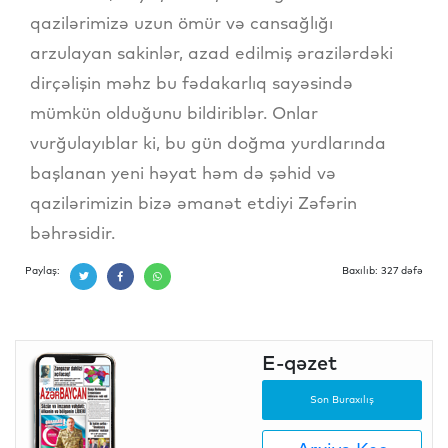
qazilərimizə uzun ömür və cansağlığı
arzulayan sakinlər, azad edilmiş ərazilərdəki
dirçəlişin məhz bu fədakarlıq sayəsində
mümkün olduğunu bildiriblər. Onlar
vurğulayıblar ki, bu gün doğma yurdlarında
başlanan yeni həyat həm də şəhid və
qazilərimizin bizə əmanət etdiyi Zəfərin
bəhrəsidir.
Paylaş:
Baxılıb: 327 dəfə
E-qəzet
Son Buraxılış