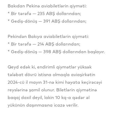
Bakıdan Pekinə aviabiletlərin qiyməti:
* Bir tərəfə — 235 ABŞ dollarından;
* Gediş-dönüş — 391 ABŞ dollarından;
Pekindən Bakıya aviabiletlərin qiyməti:
* Bir tərəfə — 214 ABŞ dollarından;
* Gediş-dönüş — 398 ABŞ dollarından başlayır.
Qeyd edək ki, endirimli qiymətlər yüksək
tələbat dövrü istisna olmaqla aviaşirkətin
2024-cü il mayın 31-nə kimi həyata keçirəcəyi
reyslərinə şamil olunur. Biletlərin qiymətinə
baqaj daxil deyil, lakin 10 kq-a qədər əl
yükünün daşınmasına icazə verilir.