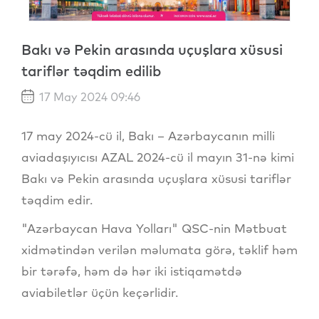
Bakı və Pekin arasında uçuşlara xüsusi
tariflər təqdim edilib
17 May 2024 09:46
17 may 2024-cü il, Bakı – Azərbaycanın milli
aviadaşıyıcısı AZAL 2024-cü il mayın 31-nə kimi
Bakı və Pekin arasında uçuşlara xüsusi tariflər
təqdim edir.
"Azərbaycan Hava Yolları" QSC-nin Mətbuat
xidmətindən verilən məlumata görə, təklif həm
bir tərəfə, həm də hər iki istiqamətdə
aviabiletlər üçün keçərlidir.