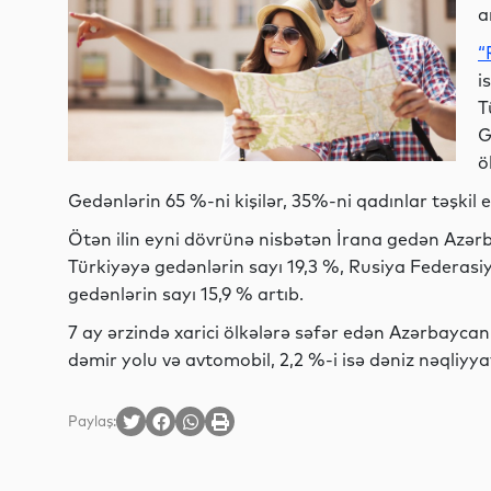
a
“
i
T
G
ö
Gedənlərin 65 %-ni kişilər, 35%-ni qadınlar təşkil e
Ötən ilin eyni dövrünə nisbətən İrana gedən Azərb
Türkiyəyə gedənlərin sayı 19,3 %, Rusiya Federasi
gedənlərin sayı 15,9 % artıb.
7 ay ərzində xarici ölkələrə səfər edən Azərbaycan
dəmir yolu və avtomobil, 2,2 %-i isə dəniz nəqliyya
Paylaş: