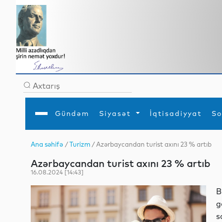
Gündəm
Siyasət
İqtisadiyyat
So
Ana səhifə
/
Turizm
/ Azərbaycandan turist axını 23 % artıb
Ana səhifə
Ədəbiyyat
Siyasət
Sosial
Dün
Azərbaycandan turist axını 23 % artıb
Gündəm
MEDİA
Xarici siyasət
Turizm
İqtisadiyyat
Daxili siyasət
Elm
16.08.2024 [14:43]
YAP
Din
Analitika
Hadisə
B
Mədəniyyət
Diaspor
g
Müsahibə
s