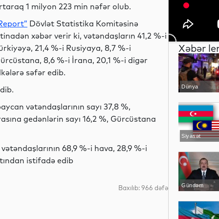
rtaraq 1 milyon 223 min nəfər olub.
Report”
Dövlət Statistika Komitəsinə
stinadən xəbər verir ki, vətəndaşların 41,2 %-i
Xəbər le
ürkiyəyə, 21,4 %-i Rusiyaya, 8,7 %-i
ürcüstana, 8,6 %-i İrana, 20,1 %-i digər
lkələrə səfər edib.
Dünya
dib.
aycan vətəndaşlarının sayı 37,8 %,
yasına gedənlərin sayı 16,2 %, Gürcüstana
Siyasət
 vətəndaşlarının 68,9 %-i hava, 28,9 %-i
tından istifadə edib
Gündəm
Baxılıb: 966 dəfə