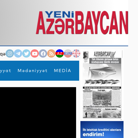
qə
AZ
RU
EN
yyat
Mədəniyyət
MEDİA
×