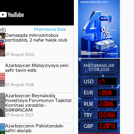
nti
Hamısına bax
Dəməşqdə mikroavtobus
partladılıb, 2 nəfər həlak olub
07 Avqust 13:50
Azərbaycan Malayziyaya yeni
MƏZƏNNƏLƏR
07.08.2026
səfir təyin edib
1.7
07 Avqust 13:28
1.9591
Azərbaycan Beynəlxalq
İnvestisiya Forumunun Təşkilat
2.0816
Komitəsi yaradılıb -
SƏRƏNCAM
0.0356
07 Avqust 13:27
Azərbaycanın Pakistandakı
2.2873
səfiri dəyişib