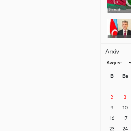
Siyasət
Siyasət
Arxiv
Dünya
B
Be
2
3
Siyasət
9
10
16
17
MEDİA
23
24