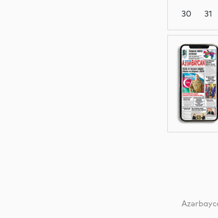
30
31
Siyasət
Sosial
MEDİA
MEDİA
Azərbayca