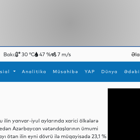
Bakı:
30 °C
47 %
7 m/s
Əla
sial
Analitika
Müsahibə
YAP
Dünya
Ədəbi
ya
İdman
Maraqlı
İdman
Yeni texnologiyalar
u ilin yanvar-iyul aylarında xarici ölkələrə
edən Azərbaycan vətəndaşlarının ümumi
ayı ötən ilin eyni dövrü ilə müqayisədə 23,1 %