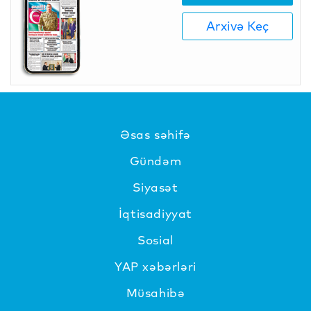
Arxivə Keç
Əsas səhifə
Gündəm
Siyasət
İqtisadiyyat
Sosial
YAP xəbərləri
Müsahibə