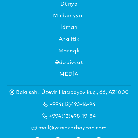
Dünya
Mədəniyyat
İdman
Analitik
Maraqlı
Ədəbiyyat
MEDİA
Bakı şəh., Üzeyir Hacıbəyov küç., 66, AZ1000
+994(12)493-16-94
+994(12)498-19-84
mail@yeniazerbaycan.com