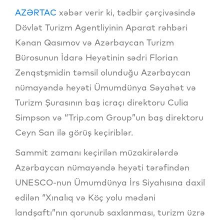
AZƏRTAC
xəbər verir ki, tədbir çərçivəsində
Dövlət Turizm Agentliyinin Aparat rəhbəri
Kənan Qasımov və Azərbaycan Turizm
Bürosunun İdarə Heyətinin sədri Florian
Zenqstşmidin təmsil olunduğu Azərbaycan
nümayəndə heyəti Ümumdünya Səyahət və
Turizm Şurasının baş icraçı direktoru Culia
Simpson və “Trip.com Group”un baş direktoru
Ceyn San ilə görüş keçiriblər.
Sammit zamanı keçirilən müzakirələrdə
Azərbaycan nümayəndə heyəti tərəfindən
UNESCO-nun Ümumdünya İrs Siyahısına daxil
edilən “Xınalıq və Köç yolu mədəni
landşaftı”nın qorunub saxlanması, turizm üzrə