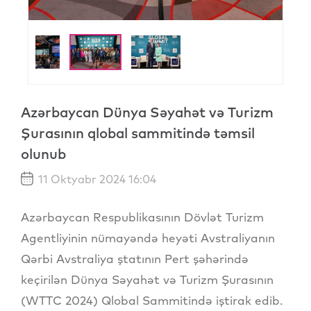
Azərbaycan Dünya Səyahət və Turizm
Şurasının qlobal sammitində təmsil
olunub
11 Oktyabr 2024 16:04
Azərbaycan Respublikasının Dövlət Turizm
Agentliyinin nümayəndə heyəti Avstraliyanın
Qərbi Avstraliya ştatının Pert şəhərində
keçirilən Dünya Səyahət və Turizm Şurasının
(WTTC 2024) Qlobal Sammitində iştirak edib.