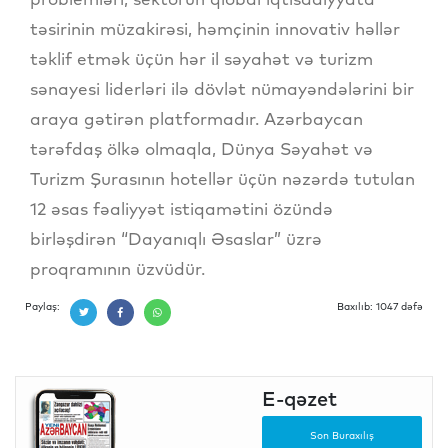
təsirinin müzakirəsi, həmçinin innovativ həllər
təklif etmək üçün hər il səyahət və turizm
sənayesi liderləri ilə dövlət nümayəndələrini bir
araya gətirən platformadır. Azərbaycan
tərəfdaş ölkə olmaqla, Dünya Səyahət və
Turizm Şurasının hotellər üçün nəzərdə tutulan
12 əsas fəaliyyət istiqamətini özündə
birləşdirən “Dayanıqlı Əsaslar” üzrə
proqramının üzvüdür.
Paylaş:
Baxılıb: 1047 dəfə
E-qəzet
Son Buraxılış