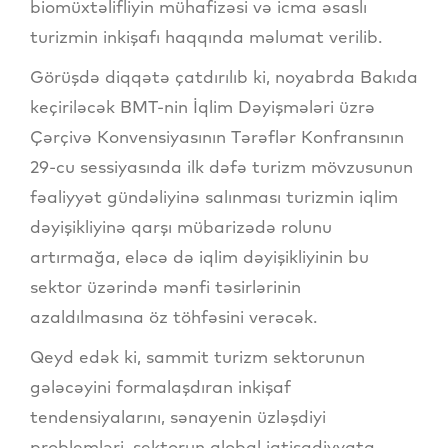
biomüxtəlifliyin mühafizəsi və icma əsaslı
turizmin inkişafı haqqında məlumat verilib.
Görüşdə diqqətə çatdırılıb ki, noyabrda Bakıda
keçiriləcək BMT-nin İqlim Dəyişmələri üzrə
Çərçivə Konvensiyasının Tərəflər Konfransının
29-cu sessiyasında ilk dəfə turizm mövzusunun
fəaliyyət gündəliyinə salınması turizmin iqlim
dəyişikliyinə qarşı mübarizədə rolunu
artırmağa, eləcə də iqlim dəyişikliyinin bu
sektor üzərində mənfi təsirlərinin
azaldılmasına öz töhfəsini verəcək.
Qeyd edək ki, sammit turizm sektorunun
gələcəyini formalaşdıran inkişaf
tendensiyalarını, sənayenin üzləşdiyi
problemləri, sektorun qlobal iqtisadiyyata