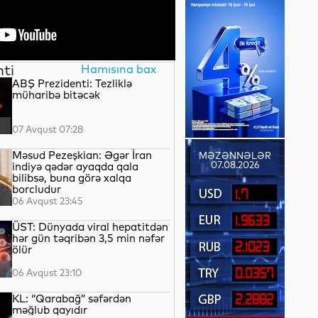
nti
Hamısına bax
ABŞ Prezidenti: Tezliklə
müharibə bitəcək
07 Avqust 07:28
Məsud Pezeşkian: Əgər İran
MƏZƏNNƏLƏR
07.08.2026
indiyə qədər ayaqda qala
bilibsə, buna görə xalqa
borcludur
1.7
06 Avqust 23:45
1.9633
ÜST: Dünyada viral hepatitdən
hər gün təqribən 3,5 min nəfər
2.1023
ölür
0.0357
06 Avqust 23:10
KL: “Qarabağ” səfərdən
2.2882
məğlub qayıdır