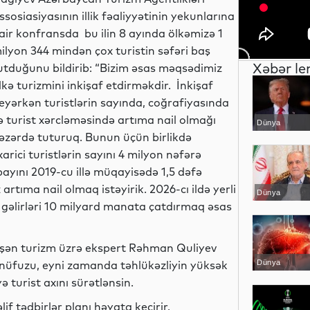
ssosiasiyasının illik fəaliyyətinin yekunlarına
air konfransda bu ilin 8 ayında ölkəmizə 1
ilyon 344 mindən çox turistin səfəri baş
Xəbər le
utduğunu bildirib: “Bizim əsas məqsədimiz
lkə turizmini inkişaf etdirməkdir. İnkişaf
eyərkən turistlərin sayında, coğrafiyasında
ə turist xərcləməsində artıma nail olmağı
Dünya
əzərdə tuturuq. Bunun üçün birlikdə
arici turistlərin sayını 4 milyon nəfərə
ayını 2019-cu illə müqayisədə 1,5 dəfə
artıma nail olmaq istəyirik. 2026-cı ildə yerli
Dünya
n gəlirləri 10 milyard manata çatdırmaq əsas
ölüşən turizm üzrə ekspert Rəhman Quliyev
 nüfuzu, eyni zamanda təhlükəzliyin yüksək
Dünya
 turist axını sürətlənsin.
 tədbirlər planı həyata keçirir.