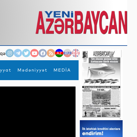
qə
AZ
RU
EN
yyat
Mədəniyyət
MEDİA
×