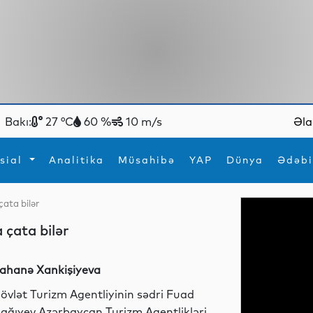
Bakı:
27 °C
60 %
10 m/s
Əla
sial
Analitika
Müsahibə
YAP
Dünya
Ədəbi
çata bilər
ya
İdman
Maraqlı
 çata bilər
İdman
Yeni texnologiyalar
ahanə Xankişiyeva
övlət Turizm Agentliyinin sədri Fuad
ağıyev Azərbaycan Turizm Agentlikləri