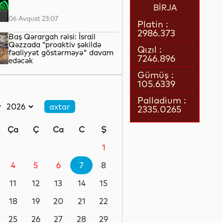
BİRJA
06 Avqust 23:07
Platin :
2986.373
Baş Qərargah rəisi: İsrail
Qəzzada “proaktiv şəkildə
Qızıl :
fəaliyyət göstərməyə" davam
7246.896
edəcək
06 Avqust 22:42
Gümüş :
105.6339
LNG daşımalarının xərcləri
kəskin artıb
Palladium :
2335.0265
06 Avqust 22:05
Ça
Ç
Ca
C
Ş
Avropanın 80-dək səhiyyə
təşkilatı Aİ-ni əhalinin istidən
1
qorunması üçün tədbirlər
görməyə çağırıb
4
5
6
7
8
06 Avqust 21:39
11
12
13
14
15
Rusiyanın Yaroslavl və Tver
vilayətlərinə dron hücumları
18
19
20
21
22
yaşayış binalarına zərər vurub
25
26
27
28
29
06 Avqust 21:17