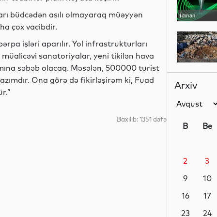
uxarı büdcədən asılı olmayaraq müəyyən
İdman
daha çox vacibdir.
pa işləri aparılır. Yol infrastrukturları
 müalicəvi sanatoriyalar, yeni tikilən hava
Dünya
tımına səbəb olacaq. Məsələn, 500000 turist
zımdır. Ona görə də fikirləşirəm ki, Fuad
Arxiv
r.”
Dünya
Baxılıb: 1351 dəfə
B
Be
2
3
Dünya
9
10
16
17
Dünya
23
24