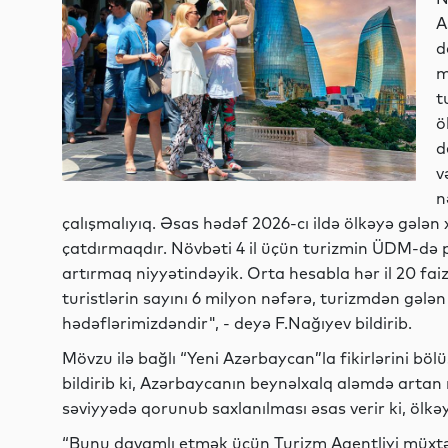
A
d
m
t
ö
d
v
n
çalışmalıyıq. Əsas hədəf 2026-cı ildə ölkəyə gələn x
çatdırmaqdır. Növbəti 4 il üçün turizmin ÜDM-də p
artırmaq niyyətindəyik. Orta hesabla hər il 20 faiz 
turistlərin sayını 6 milyon nəfərə, turizmdən gələ
hədəflərimizdəndir", - deyə F.Nağıyev bildirib.
Mövzu ilə bağlı “Yeni Azərbaycan”la fikirlərini b
bildirib ki, Azərbaycanın beynəlxalq aləmdə artan
səviyyədə qorunub saxlanılması əsas verir ki, ölkəyə
“Bunu davamlı etmək üçün Turizm Agentliyi müxtəlif