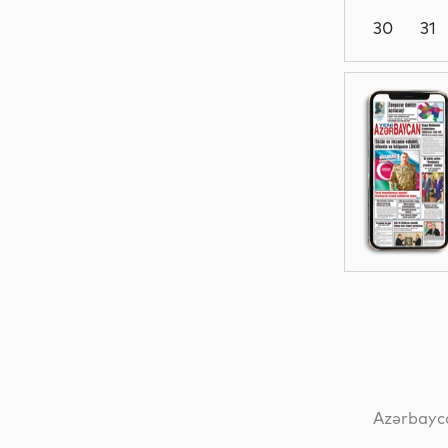
30
31
Siyasət
Siyasət
Dünya
Dünya
Azərbayca