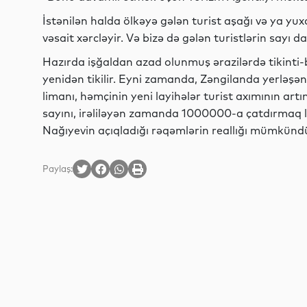
İstənilən halda ölkəyə gələn turist aşağı və ya y
vəsait xərcləyir. Və bizə də gələn turistlərin sayı 
Hazırda işğaldan azad olunmuş ərazilərdə tikinti-bər
yenidən tikilir. Eyni zamanda, Zəngilanda yerləşən
limanı, həmçinin yeni layihələr turist axımının ar
sayını, irəliləyən zamanda 1000000-a çatdırmaq la
Nağıyevin açıqladığı rəqəmlərin reallığı mümkündü
Paylaş: