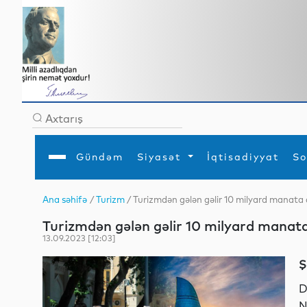
Gündəm
Siyasət
İqtisadiyyat
So
Ana səhifə
/
Turizm
/ Turizmdən gələn gəlir 10 milyard manata 
Ana səhifə
Ədəbiyyat
Siyasət
Sosial
Dün
Turizmdən gələn gəlir 10 milyard manata
Gündəm
MEDİA
Xarici siyasət
Turizm
İqtisadiyyat
Daxili siyasət
Elm
13.09.2023 [12:03]
YAP
Din
Analitika
Hadisə
Ş
Mədəniyyət
Diaspor
Müsahibə
D
N