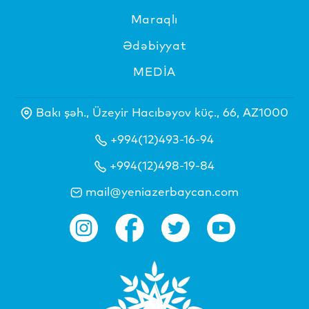
Maraqlı
Ədəbiyyat
MEDİA
Bakı şəh., Üzeyir Hacıbəyov küç., 66, AZ1000
+994(12)493-16-94
+994(12)498-19-84
mail@yeniazerbaycan.com