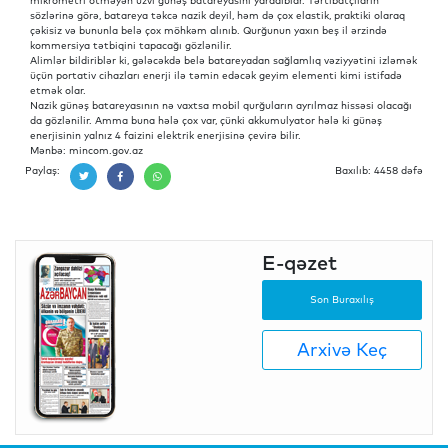
mikrometri ötməyən üzvi günəş batareyasını yaradıblar. Tərtibatçıların
sözlərinə görə, batareya təkcə nazik deyil, həm də çox elastik, praktiki olaraq
çəkisiz və bununla belə çox möhkəm alınıb. Qurğunun yaxın beş il ərzində
kommersiya tətbiqini tapacağı gözlənilir.
Alimlər bildiriblər ki, gələcəkdə belə batareyadan sağlamlıq vəziyyətini izləmək
üçün portativ cihazları enerji ilə təmin edəcək geyim elementi kimi istifadə
etmək olar.
Nazik günəş batareyasının nə vaxtsa mobil qurğuların ayrılmaz hissəsi olacağı
da gözlənilir. Amma buna hələ çox var, çünki akkumulyator hələ ki günəş
enerjisinin yalnız 4 faizini elektrik enerjisinə çevirə bilir.
Mənbə: mincom.gov.az
Paylaş:
Baxılıb: 4458 dəfə
E-qəzet
Son Buraxılış
Arxivə Keç