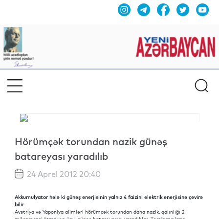
Hörümçək torundan nazik günəş
batareyası yaradılıb
24 Aprel 2012 20:40
Akkumulyator hələ ki günəş enerjisinin yalnız 4 faizini elektrik enerjisinə çevirə
bilir
Avstriya və Yaponiya alimləri hörümçək torundan daha nazik, qalınlığı 2