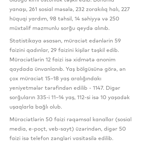
yanaşı, 261 sosial məsələ, 232 zorakılıq halı, 227
hüquqi yardım, 98 təhsil, 14 səhiyyə və 250
müxtəlif məzmunlu sorğu qeydə alınıb.
Statistikaya əsasən, müraciət edənlərin 59
faizini qadınlar, 29 faizini kişilər təşkil edib.
Müraciətlərin 12 faizi isə xidmətə anonim
qaydada ünvanlanıb. Yaş bölgüsünə görə, ən
çox müraciət 15–18 yaş aralığındakı
yeniyetmələr tərəfindən edilib - 1147. Digər
sorğuların 335-i 11–14 yaş, 112-si isə 10 yaşadək
uşaqlarla bağlı olub.
Müraciətlərin 50 faizi rəqəmsal kanallar (sosial
media, e-poçt, veb-sayt) üzərindən, digər 50
faizi isə telefon zəngləri vasitəsilə edilib.