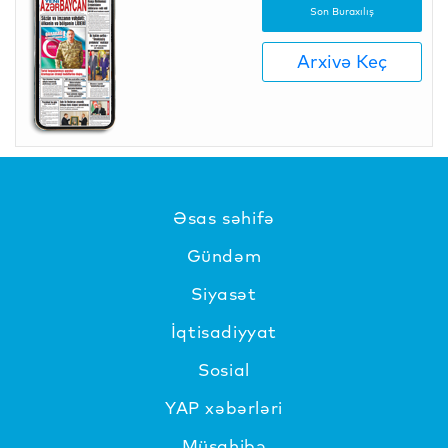
Son Buraxılış
Arxivə Keç
Əsas səhifə
Gündəm
Siyasət
İqtisadiyyat
Sosial
YAP xəbərləri
Müsahibə