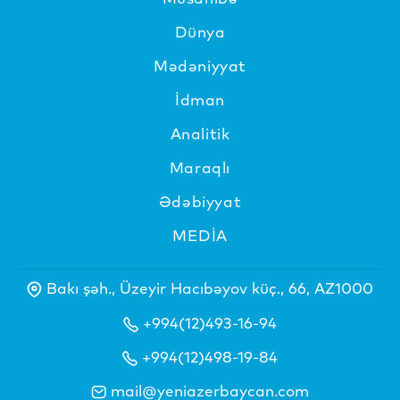
Dünya
Mədəniyyat
İdman
Analitik
Maraqlı
Ədəbiyyat
MEDİA
Bakı şəh., Üzeyir Hacıbəyov küç., 66, AZ1000
+994(12)493-16-94
+994(12)498-19-84
mail@yeniazerbaycan.com