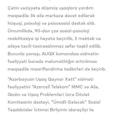
Çətin vəziyyətə düşmüş uşaqlara yardım
məqsədilə 34 ailə mərkəzə dəvət edilərək
hüquqi, psixoloji və psixososial dəstək alıb.
Ümumilikdə, 90-dan çox sosial-psixoloji
reabilitasiya işi həyata keçirilib, 3 məktəb və
ailəyə təcili-təxirəsalınmaz səfər təşkil edilib.
Bununla yanaşı, AUQX komandası xidmətin
fəaliyyəti barədə məlumatlılığın artırılması
məqsədilə maarifləndirmə tədbirləri də keçirib.
“Azərbaycan Uşaq Qaynar Xətt” xidməti
fəaliyyətini “Azercell Telekom” MMC və Ailə,
Qadın və Uşaq Problemləri üzrə Dövlət
Komitəsinin dəstəyi, "Ümidli Gələcək" Sosial
Təşəbbüslər İctimai Birliyinin idarəçiliyi ilə