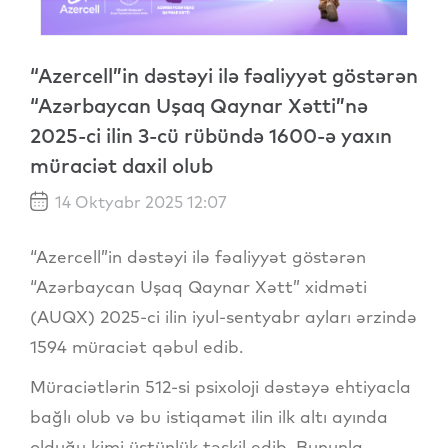
“Azercell”in dəstəyi ilə fəaliyyət göstərən
“Azərbaycan Uşaq Qaynar Xətti”nə
2025-ci ilin 3-cü rübündə 1600-ə yaxın
müraciət daxil olub
14 Oktyabr 2025 12:07
“Azercell”in dəstəyi ilə fəaliyyət göstərən
“Azərbaycan Uşaq Qaynar Xətt” xidməti
(AUQX) 2025-ci ilin iyul-sentyabr ayları ərzində
1594 müraciət qəbul edib.
Müraciətlərin 512-si psixoloji dəstəyə ehtiyacla
bağlı olub və bu istiqamət ilin ilk altı ayında
olduğu kimi üstünlük təşkil edib. Bununla