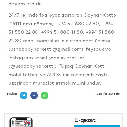
davam etdirir.
24/7 rejimdə fəaliyyət göstərən Qaynar Xəttə
116111 qısa nömrəsi, +994 50 680 22 80, +994
51 580 22 80, +994 51 880 11 80, +994 51 880
22 80 mobil nömrələri, elektron poçt ünvanı
(ushaqqaynarxetti@gmail.com), feysbuk və
instaqram sosial şəbəkə profilləri
(@usaqqaynarxetti), “Uşaq Qaynar Xətti”
mobil tətbiqi və AUQX-nin rəsmi veb-saytı
üzərindən müraciət etmək mümkündür.
Paylaş:
Baxılıb: 760 dəfə
E-qəzet