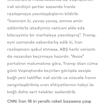
irəli sürdüyü şərtlər əsasında İranla
razılaşmaya yaxınlaşdıqlarını bildirib:
“İnanıram ki, yavaş-yavaş, amma əmin
addımlarla istədiyimiz nəticəni əldə edə
biləcəyimiz bir mərhələyə yaxınlaşırıq”. Tramp,
eyni zamanda xəbərdarlıq edib ki, İran
razılaşmanı qəbul etməsə, ABŞ hərbi variantı
da nəzərdən keçirməyə hazırdır. “Axios”
portalının məlumatına görə, Tramp ötən cümə
günü Vaşinqtonda keçirilən görüşdə sazişlə
bağlı yeni təkliflər irəli sürüb və xüsusilə İranın
zənginləşdirilmiş uran ehtiyatlarının taleyi ilə
bağlı daha sərt tələblər səsləndirib.
CNN: İran 18 iri yeraltı raket bazasına çıxışı