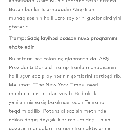
komandanı Asim Munir Tehrana səfər etmişdi.
Bütün bunlar İslamabadın ABŞ-İran
münaqişəsinin həlli üzrə səylərini gücləndirdiyini
göstərir.
Tramp: Saziş layihəsi əsasən nüvə proqramını
əhatə edir
Bu səfərin nəticələri açıqlanmasa da, ABŞ
Prezidenti Donald Tramp İranla münaqişənin
həlli üçün saziş layihəsinin şərtlərini sərtləşdirib.
Məlumatı “The New York Times” nəşri
mənbələrə istinadən yayıb. Bildirilir ki,
yenilənmiş saziş baxılması üçün Tehrana
təqdim edilib. Potensial sazişin mətnində
edilən dəqiq dəyişikliklər məlum deyil, lakin
qəzetin mənbələri Trampın İran aktivlərinin