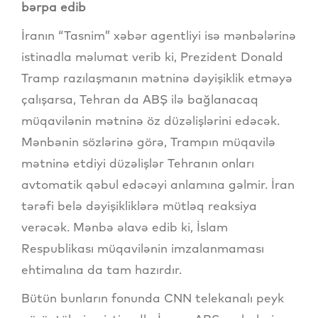
bərpa edib
İranın “Tasnim” xəbər agentliyi isə mənbələrinə
istinadla məlumat verib ki, Prezident Donald
Tramp razılaşmanın mətninə dəyişiklik etməyə
çalışarsa, Tehran da ABŞ ilə bağlanacaq
müqavilənin mətninə öz düzəlişlərini edəcək.
Mənbənin sözlərinə görə, Trampın müqavilə
mətninə etdiyi düzəlişlər Tehranın onları
avtomatik qəbul edəcəyi anlamına gəlmir. İran
tərəfi belə dəyişikliklərə mütləq reaksiya
verəcək. Mənbə əlavə edib ki, İslam
Respublikası müqavilənin imzalanmaması
ehtimalına da tam hazırdır.
Bütün bunların fonunda CNN telekanalı peyk