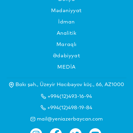
Mədəniyyat
İdman
Analitik
Maraqlı
Ədəbiyyat
MEDİA
Bakı şəh., Üzeyir Hacıbəyov küç., 66, AZ1000
+994(12)493-16-94
+994(12)498-19-84
mail@yeniazerbaycan.com