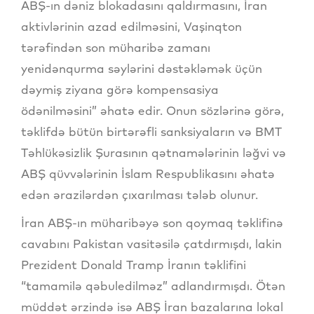
ABŞ-ın dəniz blokadasını qaldırmasını, İran
aktivlərinin azad edilməsini, Vaşinqton
tərəfindən son müharibə zamanı
yenidənqurma səylərini dəstəkləmək üçün
dəymiş ziyana görə kompensasiya
ödənilməsini” əhatə edir. Onun sözlərinə görə,
təklifdə bütün birtərəfli sanksiyaların və BMT
Təhlükəsizlik Şurasının qətnamələrinin ləğvi və
ABŞ qüvvələrinin İslam Respublikasını əhatə
edən ərazilərdən çıxarılması tələb olunur.
İran ABŞ-ın müharibəyə son qoymaq təklifinə
cavabını Pakistan vasitəsilə çatdırmışdı, lakin
Prezident Donald Tramp İranın təklifini
“tamamilə qəbuledilməz” adlandırmışdı. Ötən
müddət ərzində isə ABŞ İran bazalarına lokal