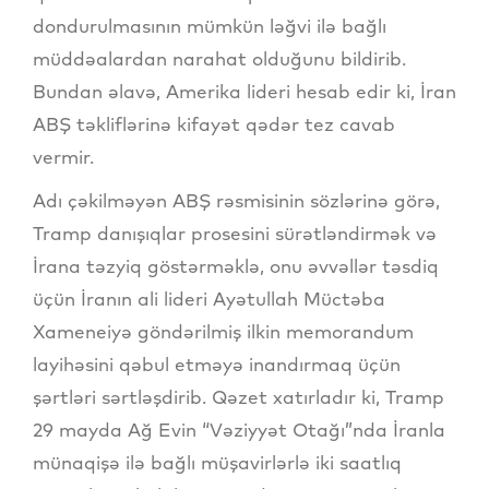
dondurulmasının mümkün ləğvi ilə bağlı
müddəalardan narahat olduğunu bildirib.
Bundan əlavə, Amerika lideri hesab edir ki, İran
ABŞ təkliflərinə kifayət qədər tez cavab
vermir.
Adı çəkilməyən ABŞ rəsmisinin sözlərinə görə,
Tramp danışıqlar prosesini sürətləndirmək və
İrana təzyiq göstərməklə, onu əvvəllər təsdiq
üçün İranın ali lideri Ayətullah Müctəba
Xameneiyə göndərilmiş ilkin memorandum
layihəsini qəbul etməyə inandırmaq üçün
şərtləri sərtləşdirib. Qəzet xatırladır ki, Tramp
29 mayda Ağ Evin “Vəziyyət Otağı”nda İranla
münaqişə ilə bağlı müşavirlərlə iki saatlıq