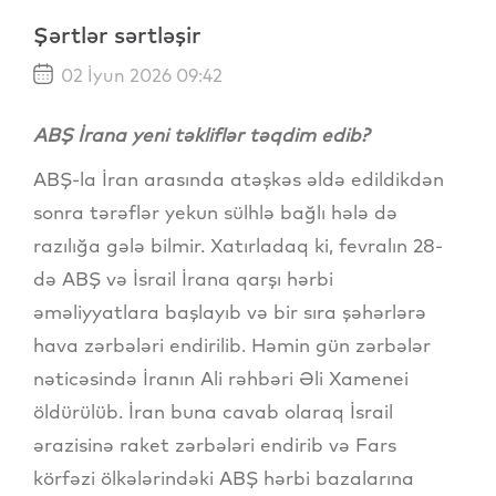
Şərtlər sərtləşir
02 İyun 2026 09:42
ABŞ İrana yeni təkliflər təqdim edib?
ABŞ-la İran arasında atəşkəs əldə edildikdən
sonra tərəflər yekun sülhlə bağlı hələ də
razılığa gələ bilmir. Xatırladaq ki, fevralın 28-
də ABŞ və İsrail İrana qarşı hərbi
əməliyyatlara başlayıb və bir sıra şəhərlərə
hava zərbələri endirilib. Həmin gün zərbələr
nəticəsində İranın Ali rəhbəri Əli Xamenei
öldürülüb. İran buna cavab olaraq İsrail
ərazisinə raket zərbələri endirib və Fars
körfəzi ölkələrindəki ABŞ hərbi bazalarına