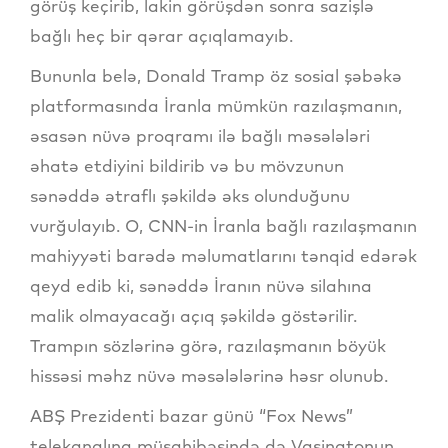
görüş keçirib, lakin görüşdən sonra sazişlə
bağlı heç bir qərar açıqlamayıb.
Bununla belə, Donald Tramp öz sosial şəbəkə
platformasında İranla mümkün razılaşmanın,
əsasən nüvə proqramı ilə bağlı məsələləri
əhatə etdiyini bildirib və bu mövzunun
sənəddə ətraflı şəkildə əks olunduğunu
vurğulayıb. O, CNN-in İranla bağlı razılaşmanın
mahiyyəti barədə məlumatlarını tənqid edərək
qeyd edib ki, sənəddə İranın nüvə silahına
malik olmayacağı açıq şəkildə göstərilir.
Trampın sözlərinə görə, razılaşmanın böyük
hissəsi məhz nüvə məsələlərinə həsr olunub.
ABŞ Prezidenti bazar günü “Fox News”
telekanalına müsahibəsində də Vaşinqtonun