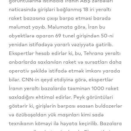
görüntülərinə istinadla İranın ABŞ zərbələri
nəticəsində girişləri bağlanmış 18 iri yeraltı
raket bazasına çıxışı bərpa etməsi barədə
məlumat yayıb. Məlumata görə, İran bu
obyektlərə aparan 69 tunel girişindən 50-ni
yenidən istifadəyə yararlı vəziyyətə gətirib.
Ekspertlər hesab edirlər ki, bu, Tehrana yeraltı
anbarlarda saxlanılan raket və sursatları daha
operativ şəkildə istifadə etmək imkanı yarada
bilər. CNN-in qeyd etdiyinə görə, ekspertlər
İranın yeraltı bazalarda təxminən 1000 raket
saxladığını ehtimal edirlər. Peyk görüntüləri
göstərir ki, girişlərin bərpası əsasən buldozerlər
və özüboşaldan yük maşınları kimi sadə
texnikanın köməyi ilə həyata keçirilib. Bazalara