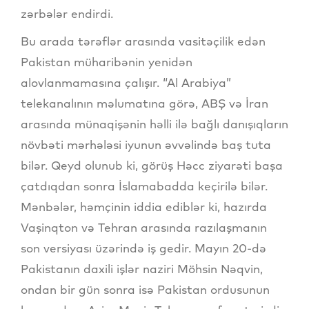
zərbələr endirdi.
Bu arada tərəflər arasında vasitəçilik edən
Pakistan müharibənin yenidən
alovlanmamasına çalışır. “Al Arabiya”
telekanalının məlumatına görə, ABŞ və İran
arasında münaqişənin həlli ilə bağlı danışıqların
növbəti mərhələsi iyunun əvvəlində baş tuta
bilər. Qeyd olunub ki, görüş Həcc ziyarəti başa
çatdıqdan sonra İslamabadda keçirilə bilər.
Mənbələr, həmçinin iddia ediblər ki, hazırda
Vaşinqton və Tehran arasında razılaşmanın
son versiyası üzərində iş gedir. Mayın 20-də
Pakistanın daxili işlər naziri Möhsin Nəqvin,
ondan bir gün sonra isə Pakistan ordusunun