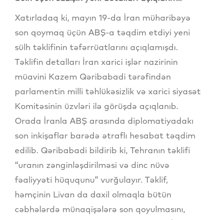
Xatırladaq ki, mayın 19-da İran müharibəyə
son qoymaq üçün ABŞ-a təqdim etdiyi yeni
sülh təklifinin təfərrüatlarını açıqlamışdı.
Təklifin detalları İran xarici işlər nazirinin
müavini Kazem Qəribabadi tərəfindən
parlamentin milli təhlükəsizlik və xarici siyasət
Komitəsinin üzvləri ilə görüşdə açıqlanıb.
Orada İranla ABŞ arasında diplomatiyadakı
son inkişaflar barədə ətraflı hesabat təqdim
edilib. Qəribabadi bildirib ki, Tehranın təklifi
“uranın zənginləşdirilməsi və dinc nüvə
fəaliyyəti hüququnu” vurğulayır. Təklif,
həmçinin Livan da daxil olmaqla bütün
cəbhələrdə münaqişələrə son qoyulmasını,