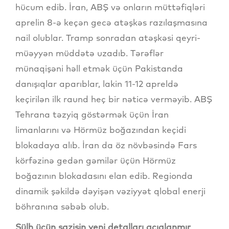
hücum edib. İran, ABŞ və onların müttəfiqləri
aprelin 8-ə keçən gecə atəşkəs razılaşmasına
nail olublar. Tramp sonradan atəşkəsi qeyri-
müəyyən müddətə uzadıb. Tərəflər
münaqişəni həll etmək üçün Pakistanda
danışıqlar aparıblar, lakin 11-12 apreldə
keçirilən ilk raund heç bir nəticə verməyib. ABŞ
Tehrana təzyiq göstərmək üçün İran
limanlarını və Hörmüz boğazından keçidi
blokadaya alıb. İran da öz növbəsində Fars
körfəzinə gedən gəmilər üçün Hörmüz
boğazının blokadasını elan edib. Regionda
dinamik şəkildə dəyişən vəziyyət qlobal enerji
böhranına səbəb olub.
Sülh üçün sazişin yeni detalları açıqlanmır