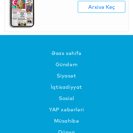
Arxivə Keç
Əsas səhifə
Gündəm
Siyasət
İqtisadiyyat
Sosial
YAP xəbərləri
Müsahibə
Dünya