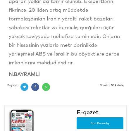
aparan yollar da təmir olunub. Ekspertlərin
fikrincə, 20 ildən artıq müddətdə
formalaşdırılan İranın yeraltı raket bazaları
şəbəkəsi raketlər və buraxılış qurğuları üçün
yüksək səviyyədə mühafizə təmin edir. Onların
bir hissəsinin yüzlərlə metr dərinlikdə
yerləşməsi ABŞ və İsrailin bu obyektlərə zərbə
imkanlarını məhdudlaşdırır.
N.BAYRAMLI
Paylaş:
Baxılıb: 539 dəfə
E-qəzet
Son Buraxılış