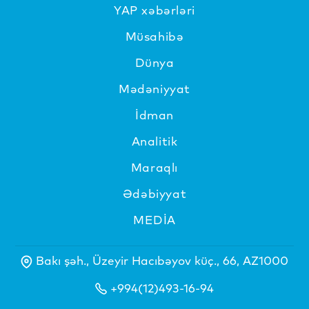
YAP xəbərləri
Müsahibə
Dünya
Mədəniyyat
İdman
Analitik
Maraqlı
Ədəbiyyat
MEDİA
Bakı şəh., Üzeyir Hacıbəyov küç., 66, AZ1000
+994(12)493-16-94