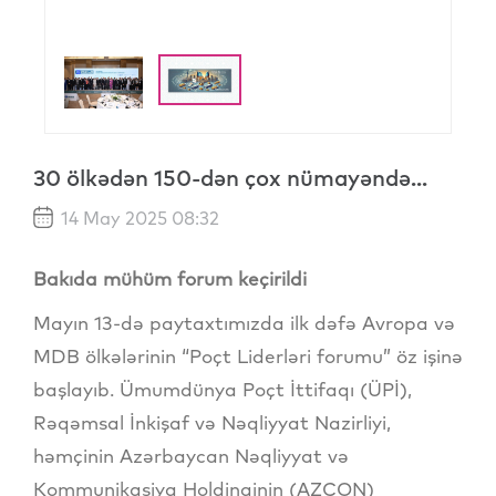
30 ölkədən 150-dən çox nümayəndə...
14 May 2025 08:32
Bakıda mühüm forum keçirildi
Mayın 13-də paytaxtımızda ilk dəfə Avropa və
MDB ölkələrinin “Poçt Liderləri forumu” öz işinə
başlayıb. Ümumdünya Poçt İttifaqı (ÜPİ),
Rəqəmsal İnkişaf və Nəqliyyat Nazirliyi,
həmçinin Azərbaycan Nəqliyyat və
Kommunikasiya Holdinqinin (AZCON)