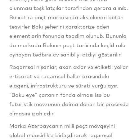
olunması təşkilatçılar tərəfindən qərara alınıb.
Bu xatirə poçt markasında əks olunan bütün
təsvirlər Bakı şəhərini xarakterizə edən
elementlərin fonunda təqdim olunub. Bununla
da markada Bakının poçt tarixində keçid rolu
oynayan tədbirə ev sahibliyi etdiyi göstərilir.
Rəqəmsal nişanlar, axan oxlar və etiketli yollar
e-ticarət və rəqəmsal həllər arasındakı
əlaqəni, infrastrukturu və sürəti vurğulayır.
“Baku eye” çarxının fonda olması isə bu
futuristik mövzunun daima dönən bir prosesdə
olmasını izah edir.
Marka Azərbaycanın milli poçt mövqeyini
qlobal müasirliklə birləşdirərək rəqəmsal