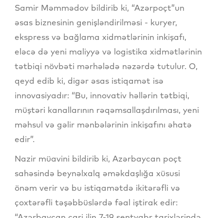
Samir Məmmədov bildirib ki, “Azərpoçt”un
əsas biznesinin genişləndirilməsi - kuryer,
ekspress və bağlama xidmətlərinin inkişafı,
eləcə də yeni maliyyə və logistika xidmətlərinin
tətbiqi növbəti mərhələdə nəzərdə tutulur. O,
qeyd edib ki, digər əsas istiqamət isə
innovasiyadır: “Bu, innovativ həllərin tətbiqi,
müştəri kanallarının rəqəmsallaşdırılması, yeni
məhsul və gəlir mənbələrinin inkişafını əhatə
edir”.
Nazir müavini bildirib ki, Azərbaycan poçt
sahəsində beynəlxalq əməkdaşlığa xüsusi
önəm verir və bu istiqamətdə ikitərəfli və
çoxtərəfli təşəbbüslərdə fəal iştirak edir:
“Azərbaycan cari ilin 7-19 sentyabr tarixlərində