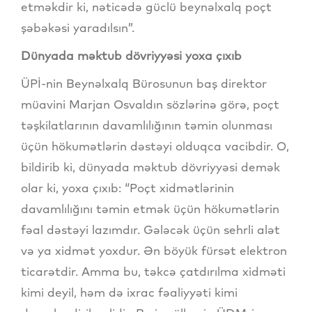
etməkdir ki, nəticədə güclü beynəlxalq poçt
şəbəkəsi yaradılsın”.
Dünyada məktub dövriyyəsi yoxa çıxıb
ÜPİ-nin Beynəlxalq Bürosunun baş direktor
müavini Marjan Osvaldın sözlərinə görə, poçt
təşkilatlarının davamlılığının təmin olunması
üçün hökumətlərin dəstəyi olduqca vacibdir. O,
bildirib ki, dünyada məktub dövriyyəsi demək
olar ki, yoxa çıxıb: “Poçt xidmətlərinin
davamlılığını təmin etmək üçün hökumətlərin
fəal dəstəyi lazımdır. Gələcək üçün sehrli alət
və ya xidmət yoxdur. Ən böyük fürsət elektron
ticarətdir. Amma bu, təkcə çatdırılma xidməti
kimi deyil, həm də ixrac fəaliyyəti kimi