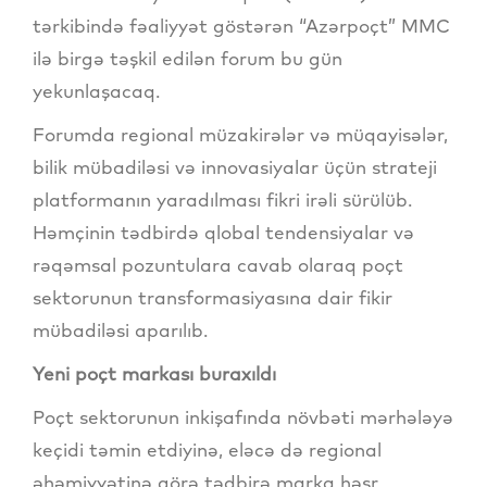
tərkibində fəaliyyət göstərən “Azərpoçt” MMC
ilə birgə təşkil edilən forum bu gün
yekunlaşacaq.
Forumda regional müzakirələr və müqayisələr,
bilik mübadiləsi və innovasiyalar üçün strateji
platformanın yaradılması fikri irəli sürülüb.
Həmçinin tədbirdə qlobal tendensiyalar və
rəqəmsal pozuntulara cavab olaraq poçt
sektorunun transformasiyasına dair fikir
mübadiləsi aparılıb.
Yeni poçt markası buraxıldı
Poçt sektorunun inkişafında növbəti mərhələyə
keçidi təmin etdiyinə, eləcə də regional
əhəmiyyətinə görə tədbirə marka həsr