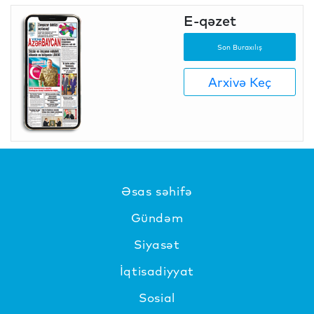
E-qəzet
Son Buraxılış
Arxivə Keç
Əsas səhifə
Gündəm
Siyasət
İqtisadiyyat
Sosial