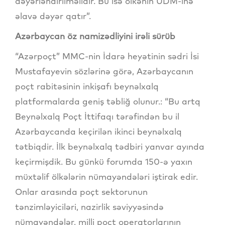
dəyərləndirilməlidir. Bu isə ölkənin ÜDM-inə
əlavə dəyər qatır”.
Azərbaycan öz namizədliyini irəli sürüb
“Azərpoçt” MMC-nin İdarə heyətinin sədri İsi
Mustafayevin sözlərinə görə, Azərbaycanın
poçt rabitəsinin inkişafı beynəlxalq
platformalarda geniş təbliğ olunur.: “Bu artq
Beynəlxalq Poçt İttifaqı tərəfindən bu il
Azərbaycanda keçirilən ikinci beynəlxalq
tətbiqdir. İlk beynəlxalq tədbiri yanvar ayında
keçirmişdik. Bu günkü forumda 150-ə yaxın
müxtəlif ölkələrin nümayəndələri iştirak edir.
Onlar arasında poçt sektorunun
tənzimləyiciləri, nazirlik səviyyəsində
nümayəndələr, milli poçt operatorlarının