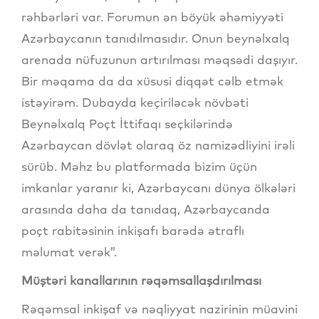
rəhbərləri var. Forumun ən böyük əhəmiyyəti
Azərbaycanın tanıdılmasıdır. Onun beynəlxalq
arenada nüfuzunun artırılması məqsədi daşıyır.
Bir məqama da da xüsusi diqqət cəlb etmək
istəyirəm. Dubayda keçiriləcək növbəti
Beynəlxalq Poçt İttifaqı seçkilərində
Azərbaycan dövlət olaraq öz namizədliyini irəli
sürüb. Məhz bu platformada bizim üçün
imkanlar yaranır ki, Azərbaycanı dünya ölkələri
arasında daha da tanıdaq, Azərbaycanda
poçt rabitəsinin inkişafı barədə ətraflı
məlumat verək”.
Müştəri kanallarının rəqəmsallaşdırılması
Rəqəmsal inkişaf və nəqliyyat nazirinin müavini