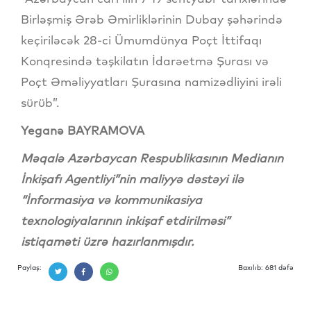
Birləşmiş Ərəb Əmirliklərinin Dubay şəhərində
keçiriləcək 28-ci Ümumdünya Poçt İttifaqı
Konqresində təşkilatın İdarəetmə Şurası və
Poçt Əməliyyatları Şurasına namizədliyini irəli
sürüb”.
Yeganə BAYRAMOVA
Məqalə Azərbaycan Respublikasının Medianın
İnkişafı Agentliyi”nin maliyyə dəstəyi ilə
“İnformasiya və kommunikasiya
texnologiyalarının inkişaf etdirilməsi”
istiqaməti üzrə hazırlanmışdır.
Paylaş:
Baxılıb: 681 dəfə