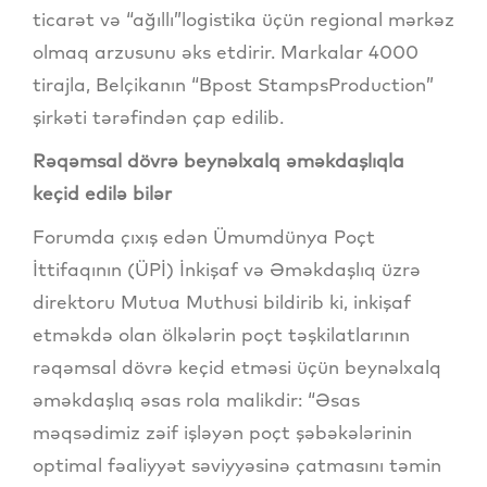
ticarət və “ağıllı”logistika üçün regional mərkəz
olmaq arzusunu əks etdirir. Markalar 4000
tirajla, Belçikanın “Bpost StampsProduction”
şirkəti tərəfindən çap edilib.
Rəqəmsal dövrə beynəlxalq əməkdaşlıqla
keçid edilə bilər
Forumda çıxış edən Ümumdünya Poçt
İttifaqının (ÜPİ) İnkişaf və Əməkdaşlıq üzrə
direktoru Mutua Muthusi bildirib ki, inkişaf
etməkdə olan ölkələrin poçt təşkilatlarının
rəqəmsal dövrə keçid etməsi üçün beynəlxalq
əməkdaşlıq əsas rola malikdir: “Əsas
məqsədimiz zəif işləyən poçt şəbəkələrinin
optimal fəaliyyət səviyyəsinə çatmasını təmin