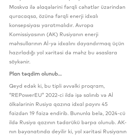
Moskva ilə əlaqələrini fərqli cəhətlər üzərindən
quracaqsa, özünə fərqli enerji idxalı
konsepsiyası yaratmalıdır. Avropa
Komissiyasının (AK) Rusiyanın enerji
məhsullarının Aİ-yə idxalını dayandırmaq üçün
hazırladığı yol xəritəsi də məhz bu əsaslara
söykənir.
Plan təqdim olunub...
Qeyd edək ki, bu tipli əvvəlki proqram,
“REPowerEU” 2022-ci ildə işə salınıb və Aİ
ölkələrinin Rusiya qazına idxal payını 45
faizdən 19 faizə endirib. Bununla belə, 2024-cü
ildə Rusiya qazının tədarükü bərpa olunub. AK-
nın bəyanatında deyilir ki, yol xəritəsi Rusiyanın