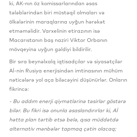
ki, AK-nın öz komissarlarından əsas
tələblərindən biri müstəqil olmaları və
ölkələrinin maraqlarına uyğun hərəkət
etməməlidir. Varxelinin etirazının isə
Macarıstanın baş naziri Viktor Orbanın
mövqeyinə uyğun gəldiyi bildirilir.
Bir sıra beynəlxalq iqtisadçılar və siyasətçilər
Aİ-nin Rusiya enerjisindən imtinasının mühüm
nəticələrə yol aça biləcəyini düşünürlər. Onların
fikrincə:
- Bu addım enerji qiymətlərinə təsirlər göstərə
bilər. Bu fikri isə onunla əsaslandırırlar ki, Aİ
hətta plan tərtib etsə belə, qısa müddətdə
alternativ mənbələr tapmaq çətin olacaq;