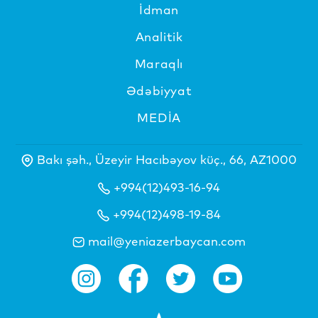
İdman
Analitik
Maraqlı
Ədəbiyyat
MEDİA
Bakı şəh., Üzeyir Hacıbəyov küç., 66, AZ1000
+994(12)493-16-94
+994(12)498-19-84
mail@yeniazerbaycan.com