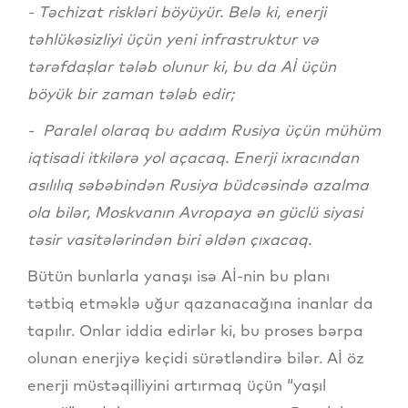
- Təchizat riskləri böyüyür. Belə ki, enerji
təhlükəsizliyi üçün yeni infrastruktur və
tərəfdaşlar tələb olunur ki, bu da Aİ üçün
böyük bir zaman tələb edir;
- Paralel olaraq bu addım Rusiya üçün mühüm
iqtisadi itkilərə yol açacaq. Enerji ixracından
asılılıq səbəbindən Rusiya büdcəsində azalma
ola bilər, Moskvanın Avropaya ən güclü siyasi
təsir vasitələrindən biri əldən çıxacaq.
Bütün bunlarla yanaşı isə Aİ-nin bu planı
tətbiq etməklə uğur qazanacağına inanlar da
tapılır. Onlar iddia edirlər ki, bu proses bərpa
olunan enerjiyə keçidi sürətləndirə bilər. Aİ öz
enerji müstəqilliyini artırmaq üçün “yaşıl