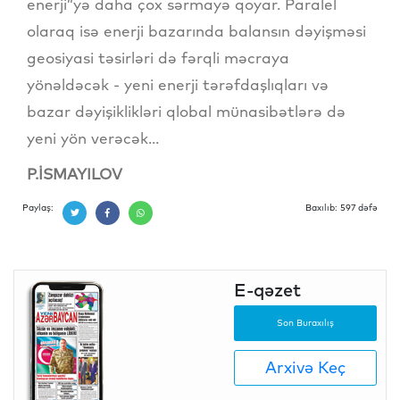
enerji”yə daha çox sərmayə qoyar. Paralel
olaraq isə enerji bazarında balansın dəyişməsi
geosiyasi təsirləri də fərqli məcraya
yönəldəcək - yeni enerji tərəfdaşlıqları və
bazar dəyişiklikləri qlobal münasibətlərə də
yeni yön verəcək...
P.İSMAYILOV
Paylaş:
Baxılıb: 597 dəfə
E-qəzet
Son Buraxılış
Arxivə Keç