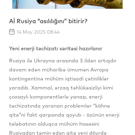
Aİ Rusiya “asılılığını” bitirir?
14 May 2025 08:44
Yeni enerji təchizatı xəritəsi hazırlanır
Rusiya ilə Ukrayna arasında 3 ildən artıqdır
davam edən müharibə ümumən Avropa
kontingentinə mühüm iqtisadi çətinliklər
yaradıb. Xammal, ərzaq təhlükəsizliyi kimi
çoxsaylı komponentlərlə yanaşı, enerji
təchizatında yaranan problemlər “köhnə
qitə”ni fakt qarşısında qoyub - özünün enerji
tələbatının olduqca mühüm hissəsini
Rusiyadan təmin edən qitə yeni dövrdə