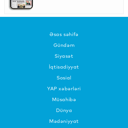
Əsas səhifə
Gündəm
Siyasət
İqtisadiyyat
Sosial
YAP xəbərləri
Müsahibə
Dünya
Mədəniyyat