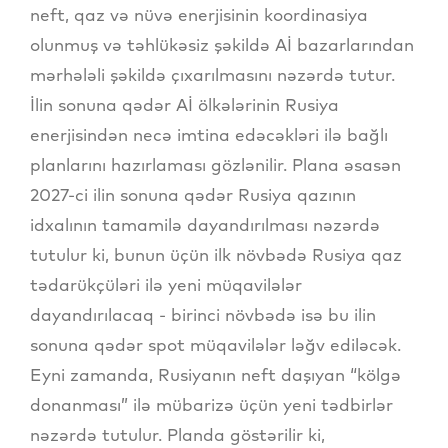
neft, qaz və nüvə enerjisinin koordinasiya
olunmuş və təhlükəsiz şəkildə Aİ bazarlarından
mərhələli şəkildə çıxarılmasını nəzərdə tutur.
İlin sonuna qədər Aİ ölkələrinin Rusiya
enerjisindən necə imtina edəcəkləri ilə bağlı
planlarını hazırlaması gözlənilir. Plana əsasən
2027-ci ilin sonuna qədər Rusiya qazının
idxalının tamamilə dayandırılması nəzərdə
tutulur ki, bunun üçün ilk növbədə Rusiya qaz
tədarükçüləri ilə yeni müqavilələr
dayandırılacaq - birinci növbədə isə bu ilin
sonuna qədər spot müqavilələr ləğv ediləcək.
Eyni zamanda, Rusiyanın neft daşıyan “kölgə
donanması” ilə mübarizə üçün yeni tədbirlər
nəzərdə tutulur. Planda göstərilir ki,