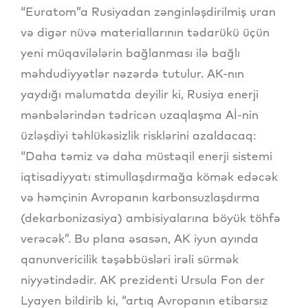
“Euratom”a Rusiyadan zənginləşdirilmiş uran
və digər nüvə materiallarının tədarükü üçün
yeni müqavilələrin bağlanması ilə bağlı
məhdudiyyətlər nəzərdə tutulur. AK-nın
yaydığı məlumatda deyilir ki, Rusiya enerji
mənbələrindən tədricən uzaqlaşma Aİ-nin
üzləşdiyi təhlükəsizlik risklərini azaldacaq:
“Daha təmiz və daha müstəqil enerji sistemi
iqtisadiyyatı stimullaşdırmağa kömək edəcək
və həmçinin Avropanın karbonsuzlaşdırma
(dekarbonizasiya) ambisiyalarına böyük töhfə
verəcək”. Bu plana əsasən, AK iyun ayında
qanunvericilik təşəbbüsləri irəli sürmək
niyyətindədir. AK prezidenti Ursula Fon der
Lyayen bildirib ki, “artıq Avropanın etibarsız