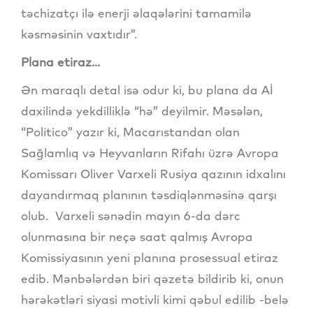
təchizatçı ilə enerji əlaqələrini tamamilə
kəsməsinin vaxtıdır”.
Plana etiraz...
Ən maraqlı detal isə odur ki, bu plana da Aİ
daxilində yekdilliklə “hə” deyilmir. Məsələn,
“Politico” yazır ki, Macarıstandan olan
Sağlamlıq və Heyvanların Rifahı üzrə Avropa
Komissarı Oliver Varxeli Rusiya qazının idxalını
dayandırmaq planının təsdiqlənməsinə qarşı
olub. Varxeli sənədin mayın 6-da dərc
olunmasına bir neçə saat qalmış Avropa
Komissiyasının yeni planına prosessual etiraz
edib. Mənbələrdən biri qəzetə bildirib ki, onun
hərəkətləri siyasi motivli kimi qəbul edilib -belə