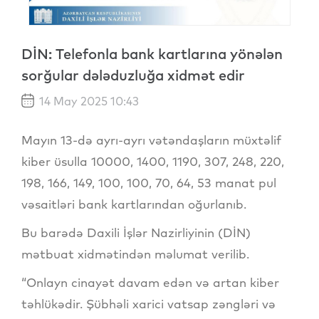
DİN: Telefonla bank kartlarına yönələn
sorğular dələduzluğa xidmət edir
14 May 2025 10:43
Mayın 13-də ayrı-ayrı vətəndaşların müxtəlif
kiber üsulla 10000, 1400, 1190, 307, 248, 220,
198, 166, 149, 100, 100, 70, 64, 53 manat pul
vəsaitləri bank kartlarından oğurlanıb.
Bu barədə Daxili İşlər Nazirliyinin (DİN)
mətbuat xidmətindən məlumat verilib.
“Onlayn cinayət davam edən və artan kiber
təhlükədir. Şübhəli xarici vatsap zəngləri və