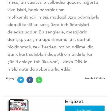
mesajları vasitəsilə cəlbedici qazanc, sığorta,
viza işləri, bank hesablarının
möhkəmləndirilməsi, mədaxil üzrə ödənişlərlə
əlaqəli təkliflər, satış üzrə beh ödənişləri
dələduzluqdur. Bu zənglərlə, mesajlarla
danışıq, yazışma aparılmamalıdır, dərhal
bloklanmalı, təkliflərdən imtina edilməlidir.
Bank kart sahibləri diqqətli olmalıdırlarlar,
çünki onlayn təhlükə var”, - deyə DİN-in
məlumatında xəbərdarlıq edilir.
Paylaş:
Baxılıb: 552 dəfə
E-qəzet
Son Buraxılış