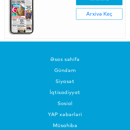
Arxivə Keç
Əsas səhifə
Gündəm
Siyasət
İqtisadiyyat
Sosial
YAP xəbərləri
Müsahibə