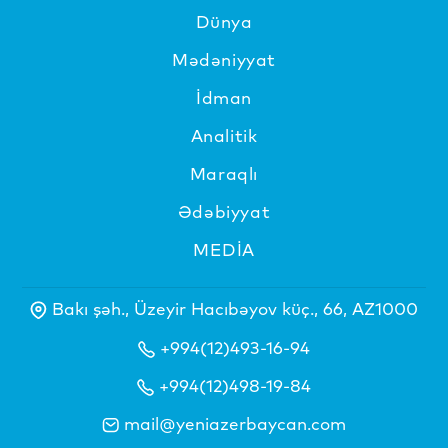
Dünya
Mədəniyyat
İdman
Analitik
Maraqlı
Ədəbiyyat
MEDİA
Bakı şəh., Üzeyir Hacıbəyov küç., 66, AZ1000
+994(12)493-16-94
+994(12)498-19-84
mail@yeniazerbaycan.com