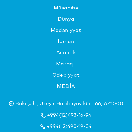
Müsahibə
Dünya
Mədəniyyat
İdman
Analitik
Maraqlı
Ədəbiyyat
MEDİA
Bakı şəh., Üzeyir Hacıbəyov küç., 66, AZ1000
+994(12)493-16-94
+994(12)498-19-84