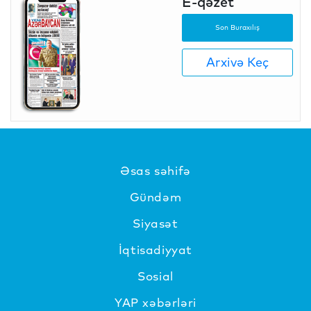
E-qəzet
Son Buraxılış
Arxivə Keç
Əsas səhifə
Gündəm
Siyasət
İqtisadiyyat
Sosial
YAP xəbərləri