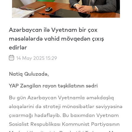
Azərbaycan ilə Vyetnam bir çox
məsələlərdə vahid mövqedən çıxış
edirlər
14 May 2025 15:29
Natiq Quluzadə,
YAP Zəngilan rayon təşkilatının sədri
Bu gün Azərbaycan Vyetnamla əməkdaşlıq
əlaqələrini də strateji münasibətlər səviyyəsinə
çıxarmağı hədəfləyib. Bu baxımdan Vyetnam
Sosialist Respublikası Kommunist Partiyasının