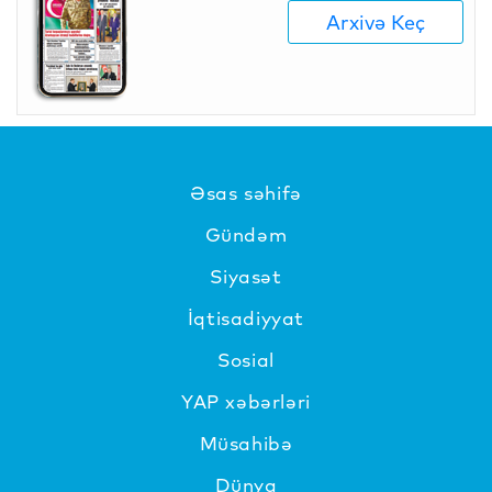
Arxivə Keç
Əsas səhifə
Gündəm
Siyasət
İqtisadiyyat
Sosial
YAP xəbərləri
Müsahibə
Dünya