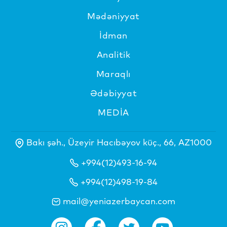
Mədəniyyat
İdman
Analitik
Maraqlı
Ədəbiyyat
MEDİA
Bakı şəh., Üzeyir Hacıbəyov küç., 66, AZ1000
+994(12)493-16-94
+994(12)498-19-84
mail@yeniazerbaycan.com