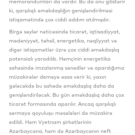
memorandumları da vardır. Bu da onu göstərir
ki, qarşılıqlı əməkdaşlığın genişləndirilməsi
istiqamətində çox ciddi addım atılmışdır.
Birgə səylər nəticəsində ticarət, iqtisadiyyat,
mədəniyyət, təhsil, energetika, nəqliyyat və
digər istiqamətlər üzrə çox ciddi əməkdaşlıq
potensialı yaradılıb. Həmçinin energetika
sahəsində imzalanmış sənədlər və apardığımız
müzakirələr deməyə əsas verir ki, yaxın
gələcəkdə bu sahədə əməkdaşlıq daha da
genişləndiriləcək. Bu gün əməkdaşlıq daha çox
ticarət formasında aparılır. Ancaq qarşılıqlı
sərmayə qoyuluşu məsələləri də müzakirə
edildi. Həm Vyetnam şirkətlərinin
Azərbaycana, həm də Azərbaycanın neft