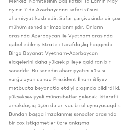
Mərkəzi Komitəsinin Baş katibi To Lamın May
ayının 7-də Azərbaycana səfəri xüsusi
əhəmiyyət kəsb edir. Səfər çərçivəsində bir çox
mühüm sənədlər imzalanmışdır. Onların
arasında Azərbaycan ilə Vyetnam arasında
qəbul edilmiş Strateji Tərəfdaşlıq haqqında
Birgə Bəyanat Vyetnam-Azərbaycan
əlaqələrini daha yüksək pilləyə qaldıran bir
sənəddir. Bu sənədin əhəmiyyətini xüsusi
vurğulayan cənab Prezident İlham Əliyev
mətbuata bəyanatla etdiyi çıxışında bildirdi ki,
yüksəksəviyyəli münasibətlər gələcək ikitərəfli
əməkdaşlıq üçün də ən vacib rol oynayacaqdır.
Bundan başqa imzalanmış sənədlər arasında
bir çox istiqamətlər üzrə anlaşma