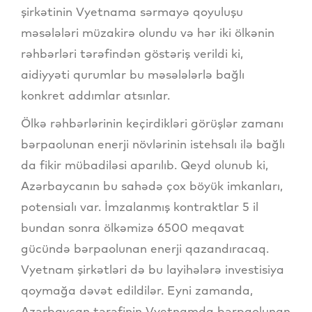
şirkətinin Vyetnama sərmayə qoyuluşu
məsələləri müzakirə olundu və hər iki ölkənin
rəhbərləri tərəfindən göstəriş verildi ki,
aidiyyəti qurumlar bu məsələlərlə bağlı
konkret addımlar atsınlar.
Ölkə rəhbərlərinin keçirdikləri görüşlər zamanı
bərpaolunan enerji növlərinin istehsalı ilə bağlı
da fikir mübadiləsi aparılıb. Qeyd olunub ki,
Azərbaycanın bu sahədə çox böyük imkanları,
potensialı var. İmzalanmış kontraktlar 5 il
bundan sonra ölkəmizə 6500 meqavat
gücündə bərpaolunan enerji qazandıracaq.
Vyetnam şirkətləri də bu layihələrə investisiya
qoymağa dəvət edildilər. Eyni zamanda,
Azərbaycan tərəfinin Vyetnamda bərpaolunan