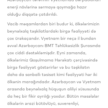
enerji növlərinə sərmayə qoymağa hazır
olduğu diqqətə çatdırıldı.
Vacib məqamlardan biri budur ki, ölkələrimizin
beynəlxalq təşkilatlardakı birgə fəaliyyəti də
çox ürəkaçandır. Vyetnam bir neçə il bundan
əvvəl Azərbaycanı BMT Təhlükəsizlik Şurasında
çox ciddi dəstəkləmişdir. Eyni zamanda,
ölkələrimiz Qoşulmama Hərəkatı çərçivəsində
birgə fəaliyyət göstərirlər və bu təşkilatın
daha da sanballı təsisat kimi fəaliyyəti hər iki
ölkənin marağındadır. Azərbaycan və Vyetnam
arasında beynəlxalq hüququn aliliyi xüsusunda
da heç bir fikir ayrılığı yoxdur. Bütün məsələlər
ölkələrin ərazi bütövlüyü, suverenliyi,