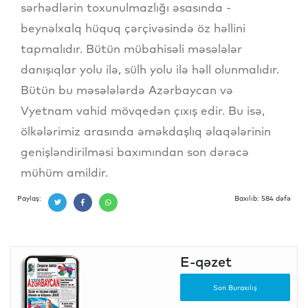
sərhədlərin toxunulmazlığı əsasında -
beynəlxalq hüquq çərçivəsində öz həllini
tapmalıdır. Bütün mübahisəli məsələlər
danışıqlar yolu ilə, sülh yolu ilə həll olunmalıdır.
Bütün bu məsələlərdə Azərbaycan və
Vyetnam vahid mövqedən çıxış edir. Bu isə,
ölkələrimiz arasında əməkdaşlıq əlaqələrinin
genişləndirilməsi baxımından son dərəcə
mühüm amildir.
Paylaş:
Baxılıb: 584 dəfə
E-qəzet
Son Buraxılış