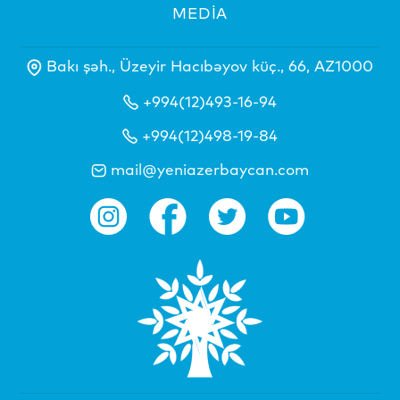
MEDİA
Bakı şəh., Üzeyir Hacıbəyov küç., 66, AZ1000
+994(12)493-16-94
+994(12)498-19-84
mail@yeniazerbaycan.com