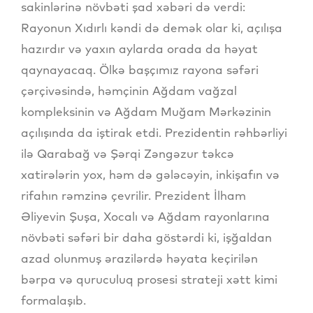
sakinlərinə növbəti şad xəbəri də verdi:
Rayonun Xıdırlı kəndi də demək olar ki, açılışa
hazırdır və yaxın aylarda orada da həyat
qaynayacaq. Ölkə başçımız rayona səfəri
çərçivəsində, həmçinin Ağdam vağzal
kompleksinin və Ağdam Muğam Mərkəzinin
açılışında da iştirak etdi. Prezidentin rəhbərliyi
ilə Qarabağ və Şərqi Zəngəzur təkcə
xatirələrin yox, həm də gələcəyin, inkişafın və
rifahın rəmzinə çevrilir. Prezident İlham
Əliyevin Şuşa, Xocalı və Ağdam rayonlarına
növbəti səfəri bir daha göstərdi ki, işğaldan
azad olunmuş ərazilərdə həyata keçirilən
bərpa və quruculuq prosesi strateji xətt kimi
formalaşıb.