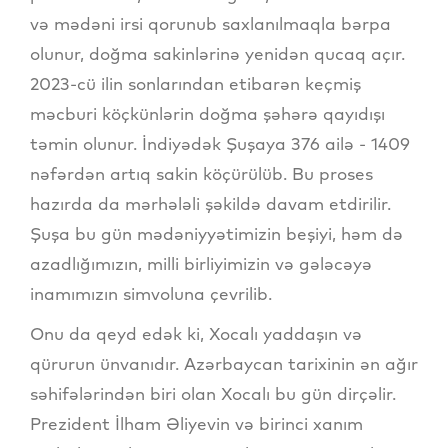
və mədəni irsi qorunub saxlanılmaqla bərpa
olunur, doğma sakinlərinə yenidən qucaq açır.
2023-cü ilin sonlarından etibarən keçmiş
məcburi köçkünlərin doğma şəhərə qayıdışı
təmin olunur. İndiyədək Şuşaya 376 ailə - 1409
nəfərdən artıq sakin köçürülüb. Bu proses
hazırda da mərhələli şəkildə davam etdirilir.
Şuşa bu gün mədəniyyətimizin beşiyi, həm də
azadlığımızın, milli birliyimizin və gələcəyə
inamımızın simvoluna çevrilib.
Onu da qeyd edək ki, Xocalı yaddaşın və
qürurun ünvanıdır. Azərbaycan tarixinin ən ağır
səhifələrindən biri olan Xocalı bu gün dirçəlir.
Prezident İlham Əliyevin və birinci xanım