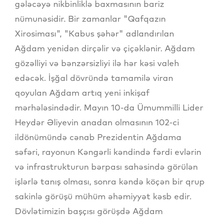
gələcəyə nikbinliklə baxmasının bariz
nümunəsidir. Bir zamanlar "Qafqazın
Xirosiması", "Kabus şəhər" adlandırılan
Ağdam yenidən dirçəlir və çiçəklənir. Ağdam
gözəlliyi və bənzərsizliyi ilə hər kəsi valeh
edəcək. İşğal dövründə tamamilə viran
qoyulan Ağdam artıq yeni inkişaf
mərhələsindədir. Mayın 10-da Ümummilli Lider
Heydər Əliyevin anadan olmasının 102-ci
ildönümündə cənab Prezidentin Ağdama
səfəri, rayonun Kəngərli kəndində fərdi evlərin
və infrastrukturun bərpası sahəsində görülən
işlərlə tanış olması, sonra kəndə köçən bir qrup
sakinlə görüşü mühüm əhəmiyyət kəsb edir.
Dövlətimizin başçısı görüşdə Ağdam