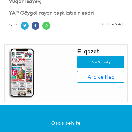
Vüqar İsayev,
YAP Göygöl rayon təşkilatının sədri
Paylaş:
Baxılıb: 489 dəfə
E-qəzet
Son Buraxılış
Arxivə Keç
Əsas səhifə