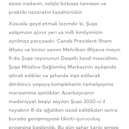
siyasi iradənin, xalqla birbaşa təmasın və
praktiki nəzarətin təzahürüdür.
Xüsusilə qeyd etmək lazımdır ki, Şuşa
xalqımızın qürur yeri və milli kimliyimizin
ayrılmaz parçasıdır. Cənab Prezident İlham
Əliyev və birinci xanım Mehriban Əliyeva mayın
9-da Şuşa rayonunun Daşaltı kənd məscidinin,
Şuşa Müalicə-Sağlamlıq Mərkəzinin açılışında
iştirak ediblər və şəhərdə inşa ediləcək
dördüncü yaşayış kompleksinin təməlqoyma
mərasiminə qatılıblar. Azərbaycanın
mədəniyyət beşiyi sayılan Şuşa 2020-ci il
noyabrın 8-də işğaldan azad edildikdən sonra
burada genişmiqyaslı tikinti-quruculuq
prosesinə başlanılıb. Bu gün şəhər tarixi siması