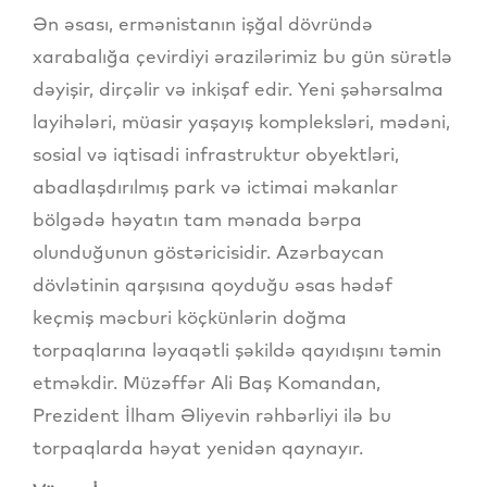
Ən əsası, ermənistanın işğal dövründə
xarabalığa çevirdiyi ərazilərimiz bu gün sürətlə
dəyişir, dirçəlir və inkişaf edir. Yeni şəhərsalma
layihələri, müasir yaşayış kompleksləri, mədəni,
sosial və iqtisadi infrastruktur obyektləri,
abadlaşdırılmış park və ictimai məkanlar
bölgədə həyatın tam mənada bərpa
olunduğunun göstəricisidir. Azərbaycan
dövlətinin qarşısına qoyduğu əsas hədəf
keçmiş məcburi köçkünlərin doğma
torpaqlarına ləyaqətli şəkildə qayıdışını təmin
etməkdir. Müzəffər Ali Baş Komandan,
Prezident İlham Əliyevin rəhbərliyi ilə bu
torpaqlarda həyat yenidən qaynayır.