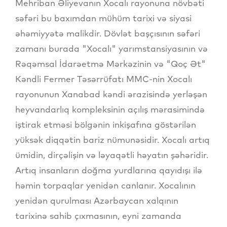
Mehriban Əliyevanın Xocalı rayonuna növbəti
səfəri bu baxımdan mühüm tarixi və siyasi
əhəmiyyətə malikdir. Dövlət başçısının səfəri
zamanı burada "Xocalı" yarımstansiyasının və
Rəqəmsal İdarəetmə Mərkəzinin və "Qoç Ət"
Kəndli Fermer Təsərrüfatı MMC-nin Xocalı
rayonunun Xanabad kəndi ərazisində yerləşən
heyvandarlıq kompleksinin açılış mərasimində
iştirak etməsi bölgənin inkişafına göstərilən
yüksək diqqətin bariz nümunəsidir. Xocalı artıq
ümidin, dirçəlişin və ləyaqətli həyatın şəhəridir.
Artıq insanların doğma yurdlarına qayıdışı ilə
həmin torpaqlar yenidən canlanır. Xocalının
yenidən qurulması Azərbaycan xalqının
tarixinə sahib çıxmasının, eyni zamanda