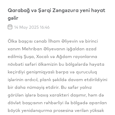
Qarabağ və Şərqi Zəngəzura yeni həyat
gəlir
14 May 2025 16:46
Ölkə başçısı cənab İlham Əliyevin və birinci
xanım Mehriban Əliyevanın işğaldan azad
edilmiş Şuşa, Xocalı və Ağdam rayonlarına
növbəti səfəri ölkəmizin bu bölgələrdə həyata
keçirdiyi genişmiqyaslı bərpa və quruculuq
işlərinin ardıcıl, planlı şəkildə davam etdirildiyini
bir daha nümayiş etdirir. Bu səfər yalnız
görülən işlərə baxış xarakteri daşımır, həm də
dövlət başçısının rəhbərliyi ilə bölgədə aparılan
böyük yenidənqurma prosesinə verilən yüksək