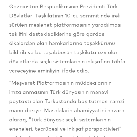
Qazaxıstan Respublikasının Prezidenti Türk
Dövlətləri Təşkilatının 10-cu sammitində irəli
sürülən məsləhət platformasının yaradılması
təklifini dəstəklədiklərinə görə qardaş
ölkələrdən olan həmkarlarına təşəkkürünü
bildirib və bu təşəbbüsün təşkilata üzv olan
dövlətlərdə seçki sistemlərinin inkişafına töhfə
verəcəyinə əminliyini ifadə edib.
“Məşvərət Platformasının müddəalarının
imzalanmasının Türk dünyasının mənəvi
paytaxtı olan Türküstanda baş tutması rəmzi
məna daşıyır. Məsələlərin əhəmiyyətini nəzərə
alaraq, “Türk dünyası: seçki sistemlərinin
ənənələri, təcrübəsi və inkişaf perspektivləri”