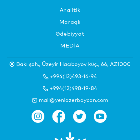
Analitik
Maraqlı
Ədəbiyyat
MEDİA
Bakı şəh., Üzeyir Hacıbəyov küç., 66, AZ1000
+994(12)493-16-94
+994(12)498-19-84
mail@yeniazerbaycan.com