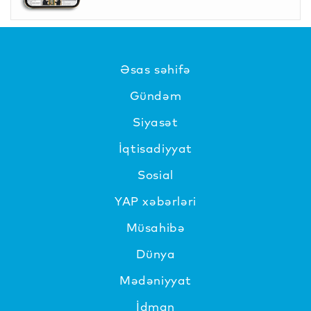
Əsas səhifə
Gündəm
Siyasət
İqtisadiyyat
Sosial
YAP xəbərləri
Müsahibə
Dünya
Mədəniyyat
İdman