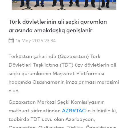
Türk dövlətlərinin ali seçki qurumları
arasında əməkdaşlıq genişlənir
14 May 2025 23:34
Türküstan şəhərində (Qazaxıstan) Türk
Dövlətləri Təşkilatına (TDT) üzv dövlətlərin ali
seçki qurumlarının Məşvərət Platforması
haqqında Əsasnamənin imzalanması mərasimi
olub.
Qazaxıstan Mərkəzi Seçki Komissiyasının
mətbuat xidmətindən
AZƏRTAC
-a bildirilib ki,
tədbirdə TDT üzvü olan Azərbaycan,
Qazaxıstan, Qırğızıstan, Türkiyə, Özbəkistanın