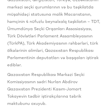
mərkəzi seçki qurumlarının və bu təşkilatda
müşahidəçi statusuna malik Macarıstanın,
həmçinin 4 nüfuzlu beynəlxalq təşkilatın – TDT,
Ümumdünya Seçki Orqanları Assosiasiyası,
Türk Dövlətləri Parlament Assambleyasının
(TürkPA), Türk Akademiyasının rəhbərləri, türk
ölkələrinin alimləri, Qazaxıstan Respublikası
Parlamentinin deputatları və başqaları iştirak
ediblər.
Qazaxıstan Respublikası Mərkəzi Seçki
Komissiyasının sədri Nurlan Abdirov
Qazaxıstan Prezidenti Kasım-Jomart
Tokayevin tədbir iştirakçılarına təbrik
məktubunu oxuyub.