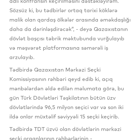
adlı konfransın keçirilməsini dəstəkləyirəm.
Sözsüz ki, bu tədbirlər ortaq tarixi köklərə
malik olan qardaş ölkələr arasında əməkdaşlığı
daha da dərinləşdirəcək”, - deyə Qazaxıstanın
dövlət başçısı təbrik məktubunda vurğulayıb
və məşvərət platformasına səmərəli iş
arzulayıb.
Tədbirdə Qazaxıstan Mərkəzi Seçki
Komissiyasının rəhbəri qeyd edib ki, açıq
mənbələrdən əldə edilən məlumata görə, bu
gün Türk Dövlətləri Təşkilatının bütün üzv
dövlətlərində 96,5 milyon seçici var və son iki
ildə onlar müxtəlif səviyyəli 15 seçki keçirib.
Tədbirdə TDT üzvü olan dövlətlərin mərkəzi
seçki orqanlarının rəhbərlərinin -