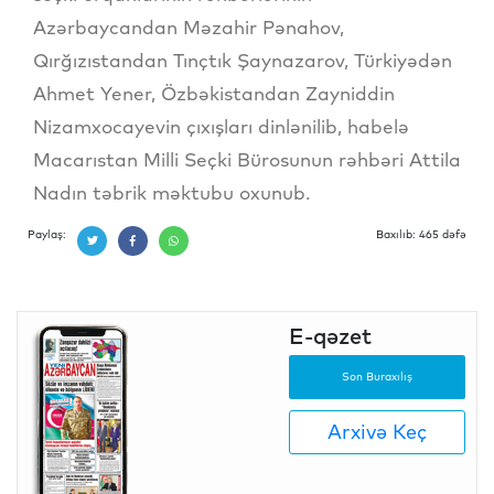
Azərbaycandan Məzahir Pənahov,
Qırğızıstandan Tınçtık Şaynazarov, Türkiyədən
Ahmet Yener, Özbəkistandan Zayniddin
Nizamxocayevin çıxışları dinlənilib, habelə
Macarıstan Milli Seçki Bürosunun rəhbəri Attila
Nadın təbrik məktubu oxunub.
Paylaş:
Baxılıb: 465 dəfə
E-qəzet
Son Buraxılış
Arxivə Keç