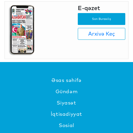
E-qəzet
Son Buraxılış
Arxivə Keç
Əsas səhifə
Gündəm
Siyasət
İqtisadiyyat
Sosial