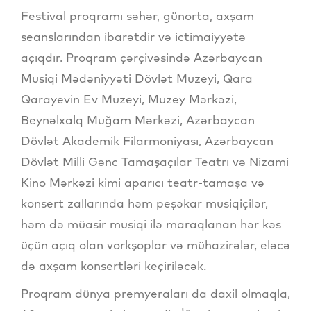
Festival proqramı səhər, günorta, axşam
seanslarından ibarətdir və ictimaiyyətə
açıqdır. Proqram çərçivəsində Azərbaycan
Musiqi Mədəniyyəti Dövlət Muzeyi, Qara
Qarayevin Ev Muzeyi, Muzey Mərkəzi,
Beynəlxalq Muğam Mərkəzi, Azərbaycan
Dövlət Akademik Filarmoniyası, Azərbaycan
Dövlət Milli Gənc Tamaşaçılar Teatrı və Nizami
Kino Mərkəzi kimi aparıcı teatr-tamaşa və
konsert zallarında həm peşəkar musiqiçilər,
həm də müasir musiqi ilə maraqlanan hər kəs
üçün açıq olan vorkşoplar və mühazirələr, eləcə
də axşam konsertləri keçiriləcək.
Proqram dünya premyeraları da daxil olmaqla,