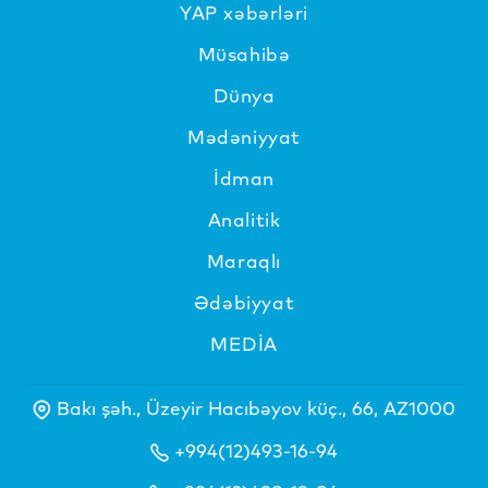
YAP xəbərləri
Müsahibə
Dünya
Mədəniyyat
İdman
Analitik
Maraqlı
Ədəbiyyat
MEDİA
Bakı şəh., Üzeyir Hacıbəyov küç., 66, AZ1000
+994(12)493-16-94