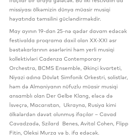
ifaçılar bir araya gələcək. Bu ilki festivalın da
missiyası ölkəmizin dünya müasir musiqi
həyatında təmsilini gücləndirməkdir.
May ayının 19-dan 25-nə qədər davam edəcək
festivalda proqrama daxil olan XX-XXI əsr
bəstəkarlarının əsərlərini həm yerli musiqi
kollektivləri Cadenza Contemporary
Orchestra, BCMS Ensemble, Əkinçi kvarteti,
Niyazi adına Dövlət Simfonik Orkestri, solistlər,
həm də Almaniyanın nüfuzlu müasir musiqi
ansamblı olan Der Gelbe Klang, eləcə də
İsveçrə, Macarıstan, Ukrayna, Rusiya kimi
ölkələrdən dəvət olunmuş ifaçılar – Cavad
Cavadzadə, Szilard Benes, Avital Cohen, Flipp
Fitin, Oleksi Murza və b. ifa edəcək.