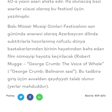
40-a yaxın əsəri əhatə edir. İfa olunacaq bəzi
əsərlər xüsusi olaraq bu festival üçün
yazılmışdır.
Bakı Müasir Musiqi Günləri Festivalının son
günündə ənənəvi olaraq Azərbaycan dilində
subtitrlərlə hazırlanmış nüfuzlu dünya
bəstəkarlarından birinin həyatından bəhs edən
film nümayişi həyata keçiriləcək (Robert
Mugge – “George Crumb: The Voice of Whale”
| “George Crumb: Balinanın səsi”). Bu tədbirə
giriş üçün əvvəldən qeydiyyat tələb olunur
(yerlər məhduddur).
Paylaş:
Baxılıb: 809 dəfə