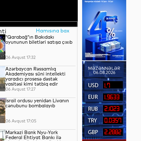
nti
Hamısına bax
“Qarabağ”ın Bakıdakı
oyununun biletləri satışa çıxıb
06 Avqust 17:32
Azərbaycan Rəssamlıq
MƏZƏNNƏLƏR
06.08.2026
Akademiyası süni intellekti
yaradıcı prosesə dəstək
vasitəsi kimi tətbiq edir
1.7
06 Avqust 17:27
1.9633
İsrail ordusu yenidən Livanın
cənubunu bombalayıb
2.1023
0.0357
06 Avqust 17:05
2.2882
Mərkəzi Bank Nyu-York
Federal Ehtiyat Bankı ilə