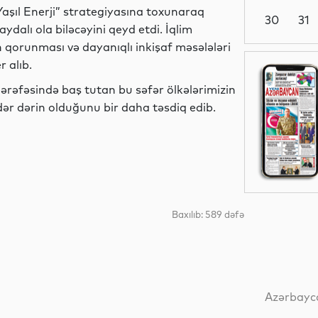
Yaşıl Enerji” strategiyasına toxunaraq
30
31
dalı ola biləcəyini qeyd etdi. İqlim
n qorunması və dayanıqlı inkişaf məsələləri
 alıb.
Sosial
i ərəfəsində baş tutan bu səfər ölkələrimizin
dər dərin olduğunu bir daha təsdiq edib.
İqtisadiyyat
Dünya
Baxılıb: 589 dəfə
İdman
Azərbayca