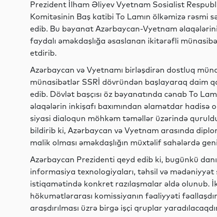
Prezident İlham Əliyev Vyetnam Sosialist Respub
Komitəsinin Baş katibi To Lamın ölkəmizə rəsmi sə
edib. Bu bəyanat Azərbaycan-Vyetnam əlaqələrinin 
faydalı əməkdaşlığa əsaslanan ikitərəfli münasibə
etdirib.
Azərbaycan və Vyetnamı birləşdirən dostluq münasi
münasibətlər SSRİ dövründən başlayaraq daim qarş
edib. Dövlət başçısı öz bəyanatında cənab To Lamın
əlaqələrin inkişafı baxımından əlamətdar hadisə 
siyasi dialoqun möhkəm təməllər üzərində quruld
bildirib ki, Azərbaycan və Vyetnam arasında diplo
malik olması əməkdaşlığın müxtəlif sahələrdə geni
Azərbaycan Prezidenti qeyd edib ki, bugünkü danış
informasiya texnologiyaları, təhsil və mədəniyyət
istiqamətində konkret razılaşmalar əldə olunub. İk
hökumətlərarası komissiyanın fəaliyyəti fəallaşdır
araşdırılması üzrə birgə işçi qruplar yaradılacaqdır