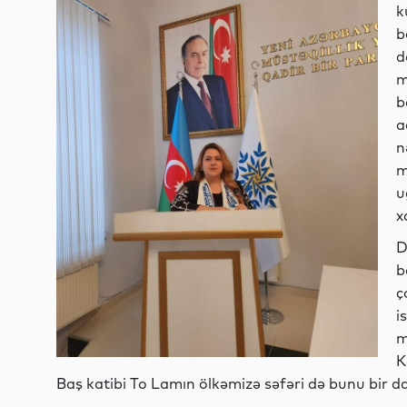
k
b
d
m
b
a
n
m
u
x
D
b
ç
i
m
K
Baş katibi To Lamın ölkəmizə səfəri də bunu bir da