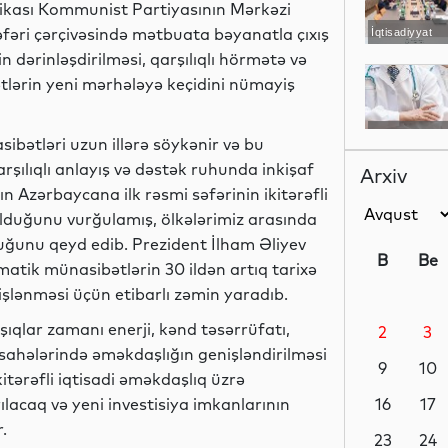
likası Kommunist Partiyasının Mərkəzi
fəri çərçivəsində mətbuata bəyanatla çıxış
İqtisadiyyat
dərinləşdirilməsi, qarşılıqlı hörmətə və
tlərin yeni mərhələyə keçidini nümayiş
Elm
bətləri uzun illərə söykənir və bu
ılıqlı anlayış və dəstək ruhunda inkişaf
Arxiv
 Azərbaycana ilk rəsmi səfərinin ikitərəfli
olduğunu vurğulamış, ölkələrimiz arasında
Sosial
uğunu qeyd edib. Prezident İlham Əliyev
B
Be
matik münasibətlərin 30 ildən artıq tarixə
şlənməsi üçün etibarlı zəmin yaradıb.
ıqlar zamanı enerji, kənd təsərrüfatı,
2
3
İqtisadiyyat
 sahələrində əməkdaşlığın genişləndirilməsi
9
10
itərəfli iqtisadi əməkdaşlıq üzrə
ılacaq və yeni investisiya imkanlarının
16
17
.
Elm
23
24