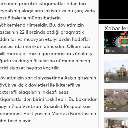
ursunun prioritet istiqamətlərindən biri
eynəlxalq əlaqələrin inkişafı və bu çərçivədə
ost ölkələrlə münasibətlərin
öhkəmləndirilməsidir. Bu, dövlətimizin
Xəbər le
aşçısının 22 il ərzində atdığı praqmatik
ddımlar və müəyyən etdiyi aydın hədəflər
əticəsində mümkün olmuşdur. Ölkəmizdə
İdman
illi maraqlarımızın qorunmasına yönəlmiş
ğurlu və dünya ölkələrinə nümunə olacaq
arici siyasət həyata keçirilir.
övlətimizin xarici siyasətində Asiya qitəsinin
Elm
öyük və kiçik dövlətləri ilə ikitərəfli və
oxtərəfli əlaqələrin inkişafı əsas
stiqamətlərdən birini təşkil edir. Bu baxımdan
ayın 7-də Vyetnam Sosialist Respublikası
Dünya
ommunist Partiyasının Mərkəzi Komitəsinin
ha təsdiqləyir.