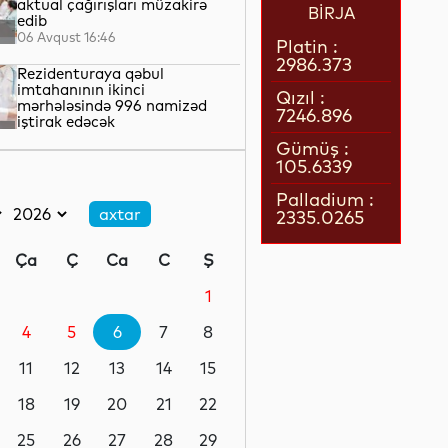
aktual çağırışları müzakirə
BİRJA
edib
06 Avqust 16:46
Platin :
2986.373
Rezidenturaya qəbul
imtahanının ikinci
Qızıl :
mərhələsində 996 namizəd
7246.896
iştirak edəcək
06 Avqust 16:43
Gümüş :
105.6339
Bu il 2800-dən çox imtiyazlı
şəxs sanatoriya-kurort və
Palladium :
müalicə mərkəzlərinə yola
2335.0265
salınıb
06 Avqust 16:40
Ça
Ç
Ca
C
Ş
Türkiyənin media
nümayəndələri Ağdam Sənaye
1
Parkında istehsal prosesi ilə
tanış olublar
4
5
6
7
8
06 Avqust 16:28
11
12
13
14
15
UNEC aliminin Qarabağla
bağlı analitik şərhi Koreyanın
18
19
20
21
22
aparıcı beyin mərkəzində nəşr
olunub
25
26
27
28
29
06 Avqust 16:17