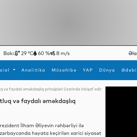
Bakı:
29 °C
60 %
8 m/s
Əla
sial
Analitika
Müsahibə
YAP
Dünya
Ədəbi
ə faydalı əməkdaşlıq prinsipləri üzərində inkişaf edir
ya
İdman
Maraqlı
luq və faydalı əməkdaşlıq
İdman
Yeni texnologiyalar
rezident İlham Əliyevin rəhbərliyi ilə
zərbaycanda həyata keçirilən xarici siyasət