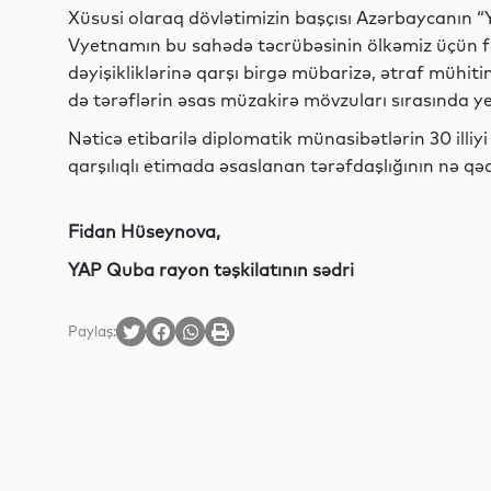
Xüsusi olaraq dövlətimizin başçısı Azərbaycanın “
Vyetnamın bu sahədə təcrübəsinin ölkəmiz üçün fay
dəyişikliklərinə qarşı birgə mübarizə, ətraf mühiti
də tərəflərin əsas müzakirə mövzuları sırasında yer
Nəticə etibarilə diplomatik münasibətlərin 30 illiy
qarşılıqlı etimada əsaslanan tərəfdaşlığının nə qə
Fidan Hüseynova,
YAP Quba rayon təşkilatının sədri
Paylaş: