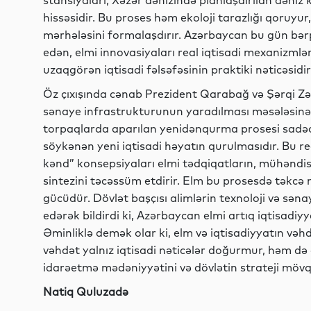
stansiyaları, Xəzər dənizində planlaşdırılan dəniz 
hissəsidir. Bu proses həm ekoloji tarazlığı qoruyur
mərhələsini formalaşdırır. Azərbaycan bu gün bərp
edən, elmi innovasiyaları real iqtisadi mexanizmlərə
uzaqgörən iqtisadi fəlsəfəsinin praktiki nəticəsidir
Öz çıxışında cənab Prezident Qarabağ və Şərqi Zə
sənaye infrastrukturunun yaradılması məsələsinə
torpaqlarda aparılan yenidənqurma prosesi sadəc
söykənən yeni iqtisadi həyatın qurulmasıdır. Bu regi
kənd” konsepsiyaları elmi tədqiqatların, mühəndis y
sintezini təcəssüm etdirir. Elm bu prosesdə təkcə m
gücüdür. Dövlət başçısı alimlərin texnoloji və sənay
edərək bildirdi ki, Azərbaycan elmi artıq iqtisadiyy
Əminliklə demək olar ki, elm və iqtisadiyyatın vəhd
vəhdət yalnız iqtisadi nəticələr doğurmur, həm də c
idarəetmə mədəniyyətini və dövlətin strateji mövqe
Natiq Quluzadə