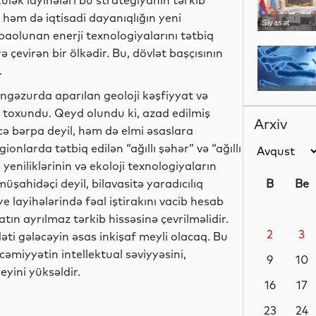
külək layihələri bu strategiyanın tərkib
, həm də iqtisadi dayanıqlığın yeni
Siyasət
aolunan enerji texnologiyalarını tətbiq
 çevirən bir ölkədir. Bu, dövlət başçısının
.
ngəzurda aparılan geoloji kəşfiyyat və
Dünya
 toxundu. Qeyd olundu ki, azad edilmiş
Arxiv
ə bərpa deyil, həm də elmi əsaslara
onlarda tətbiq edilən “ağıllı şəhər” və “ağıllı
eniliklərinin və ekoloji texnologiyaların
Dünya
üşahidəçi deyil, bilavasitə yaradıcılıq
B
Be
e layihələrində fəal iştirakını vacib hesab
atın ayrılmaz tərkib hissəsinə çevrilməlidir.
2
3
əti gələcəyin əsas inkişaf meyli olacaq. Bu
Dünya
əmiyyətin intellektual səviyyəsini,
9
10
yini yüksəldir.
16
17
Dünya
23
24