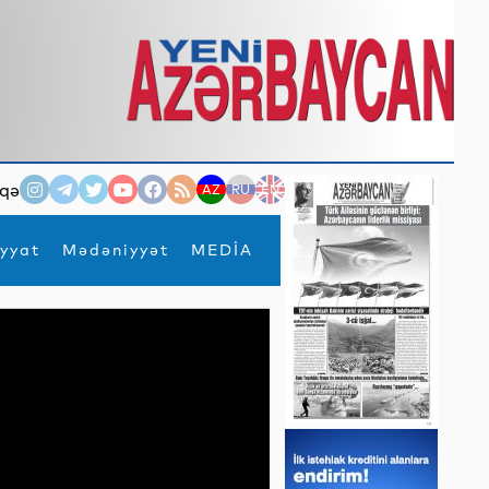
qə
AZ
RU
EN
yyat
Mədəniyyət
MEDİA
×