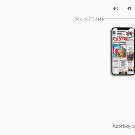
30
31
Baxılıb: 713 dəfə
Dünya
Dünya
Dünya
Dünya
Azərbayca