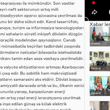
nteqrasiyası ilə mümkündür. Son vaxtlar
eyri-neft sektorunun artıq milli
qtisadiyyatın aparıcı qüvvəsinə çevrilməsi də
unu bir daha sübut edir. Kənd təsərrüfatı,
Xəbər le
ənaye, turizm və informasiya texnologiyaları
imi sahələrin sürətli inkişafı dövlətin düzgün
darəçilik modelindən qaynaqlanır. Cənab
Analitik
 münasibətilə keçirilən tədbirdəki çıxışında
dırmaların nəticələri bilavasitə istehsalatda
ikanı təmin edən əsas vasitəyə çevrilməlidir.
və valyuta ehtiyatlarının artması Azərbaycan
Siyasət
i çıxış edir. Bu sabitlik həm makroiqtisadi
ların səmərəsini əks etdirir. Dövlət başçısı
əhəmiyyətli dərəcədə artıb və bu, ölkənin xarici
. Bununla yanaşı, bərpaolunan enerji
Siyasət
an artıq yaşıl enerji ixracatçısına çevrilmək
 inşa edilən günəş və külək elektrik