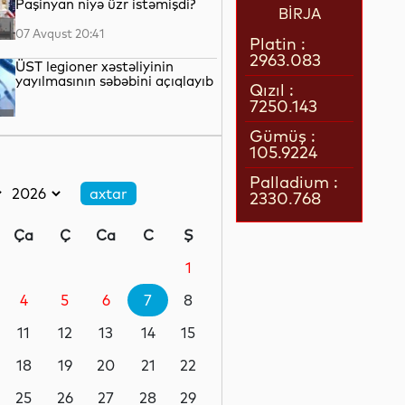
Paşinyan niyə üzr istəmişdi?
BİRJA
07 Avqust 20:41
Platin :
2963.083
ÜST legioner xəstəliyinin
yayılmasının səbəbini açıqlayıb
Qızıl :
7250.143
07 Avqust 20:17
Gümüş :
105.9224
Britaniya hökuməti
“Paramount” ilə “Warner Bros.
Palladium :
Discovery”nin birləşməsinə
2330.768
razılıq verib
07 Avqust 19:22
Ça
Ç
Ca
C
Ş
Rumıniya hökuməti elektrik
enerjisi istehlakını
1
məhdudlaşdırmaq qərarına
gəlib
4
5
6
7
8
07 Avqust 18:45
11
12
13
14
15
ABŞ Kiber Komandanlığı şəxsi
heyəti arasında intihar
18
19
20
21
22
hadisələrini araşdırır
25
26
27
28
29
07 Avqust 18:19