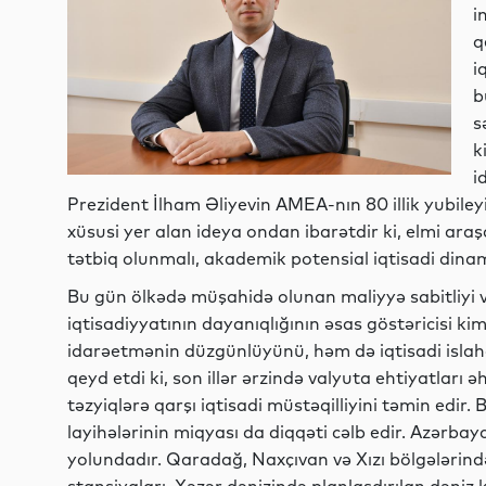
i
q
i
b
s
k
i
Prezident İlham Əliyevin AMEA-nın 80 illik yubileyi
xüsusi yer alan ideya ondan ibarətdir ki, elmi araş
tətbiq olunmalı, akademik potensial iqtisadi dinam
Bu gün ölkədə müşahidə olunan maliyyə sabitliyi 
iqtisadiyyatının dayanıqlığının əsas göstəricisi kim
idarəetmənin düzgünlüyünü, həm də iqtisadi islahat
qeyd etdi ki, son illər ərzində valyuta ehtiyatları 
təzyiqlərə qarşı iqtisadi müstəqilliyini təmin edir
layihələrinin miqyası da diqqəti cəlb edir. Azərbayc
yolundadır. Qaradağ, Naxçıvan və Xızı bölgələrində