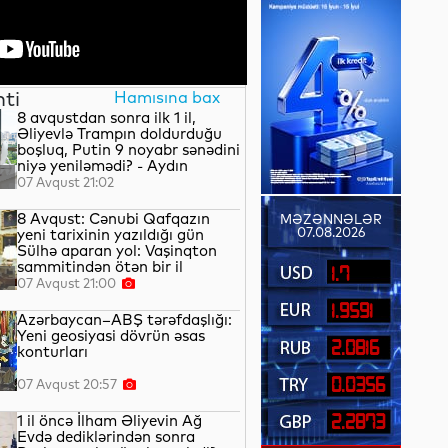
nti
Hamısına bax
8 avqustdan sonra ilk 1 il,
Əliyevlə Trampın doldurduğu
boşluq, Putin 9 noyabr sənədini
niyə yeniləmədi? - Aydın
QULİYEV yazır...
07 Avqust 21:02
8 Avqust: Cənubi Qafqazın
MƏZƏNNƏLƏR
07.08.2026
yeni tarixinin yazıldığı gün
Sülhə aparan yol: Vaşinqton
sammitindən ötən bir il
1.7
07 Avqust 21:00
1.9591
Azərbaycan–ABŞ tərəfdaşlığı:
Yeni geosiyasi dövrün əsas
2.0816
konturları
0.0356
07 Avqust 20:57
1 il öncə İlham Əliyevin Ağ
2.2873
Evdə dediklərindən sonra