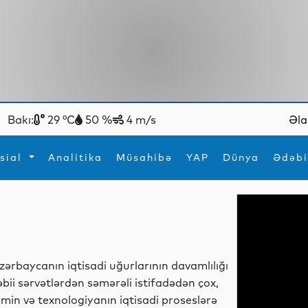
Bakı:
29 °C
50 %
4 m/s
Əla
sial
Analitika
Müsahibə
YAP
Dünya
Ədəbi
ya
İdman
Maraqlı
İdman
Yeni texnologiyalar
zərbaycanın iqtisadi uğurlarının davamlılığı
əbii sərvətlərdən səmərəli istifadədən çox,
lmin və texnologiyanın iqtisadi proseslərə