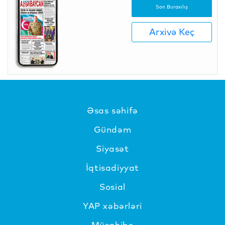
Son Buraxılış
Arxivə Keç
Əsas səhifə
Gündəm
Siyasət
İqtisadiyyat
Sosial
YAP xəbərləri
Müsahibə