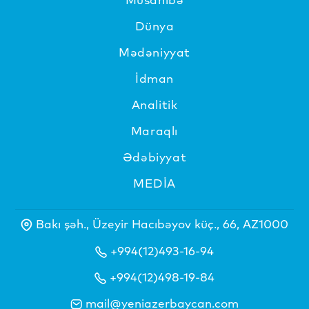
Dünya
Mədəniyyat
İdman
Analitik
Maraqlı
Ədəbiyyat
MEDİA
Bakı şəh., Üzeyir Hacıbəyov küç., 66, AZ1000
+994(12)493-16-94
+994(12)498-19-84
mail@yeniazerbaycan.com