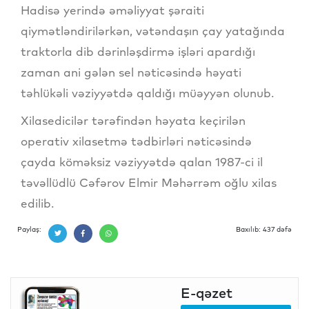
Hadisə yerində əməliyyat şəraiti
qiymətləndirilərkən, vətəndaşın çay yatağında
traktorla dib dərinləşdirmə işləri apardığı
zaman ani gələn sel nəticəsində həyati
təhlükəli vəziyyətdə qaldığı müəyyən olunub.
Xilasedicilər tərəfindən həyata keçirilən
operativ xilasetmə tədbirləri nəticəsində
çayda köməksiz vəziyyətdə qalan 1987-ci il
təvəllüdlü Cəfərov Elmir Məhərrəm oğlu xilas
edilib.
Paylaş:
Baxılıb: 437 dəfə
E-qəzet