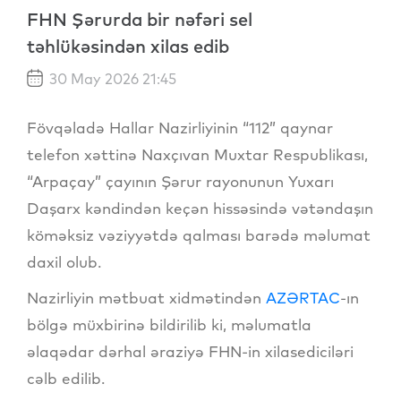
FHN Şərurda bir nəfəri sel
təhlükəsindən xilas edib
30 May 2026 21:45
Fövqəladə Hallar Nazirliyinin “112” qaynar
telefon xəttinə Naxçıvan Muxtar Respublikası,
“Arpaçay” çayının Şərur rayonunun Yuxarı
Daşarx kəndindən keçən hissəsində vətəndaşın
köməksiz vəziyyətdə qalması barədə məlumat
daxil olub.
Nazirliyin mətbuat xidmətindən
AZƏRTAC
-ın
bölgə müxbirinə bildirilib ki, məlumatla
əlaqədar dərhal əraziyə FHN-in xilasediciləri
cəlb edilib.