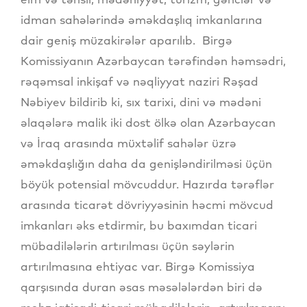
idman sahələrində əməkdaşlıq imkanlarına
dair geniş müzakirələr aparılıb. Birgə
Komissiyanın Azərbaycan tərəfindən həmsədri,
rəqəmsal inkişaf və nəqliyyat naziri Rəşad
Nəbiyev bildirib ki, sıx tarixi, dini və mədəni
əlaqələrə malik iki dost ölkə olan Azərbaycan
və İraq arasında müxtəlif sahələr üzrə
əməkdaşlığın daha da genişləndirilməsi üçün
böyük potensial mövcuddur. Hazırda tərəflər
arasında ticarət dövriyyəsinin həcmi mövcud
imkanları əks etdirmir, bu baxımdan ticari
mübadilələrin artırılması üçün səylərin
artırılmasına ehtiyac var. Birgə Komissiya
qarşısında duran əsas məsələlərdən biri də