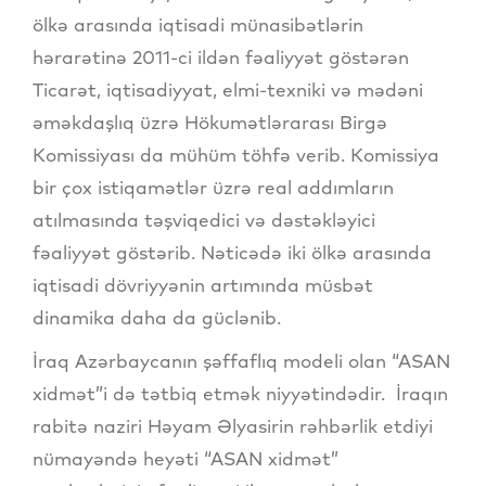
ölkə arasında iqtisadi münasibətlərin
hərarətinə 2011-ci ildən fəaliyyət göstərən
Ticarət, iqtisadiyyat, elmi-texniki və mədəni
əməkdaşlıq üzrə Hökumətlərarası Birgə
Komissiyası da mühüm töhfə verib. Komissiya
bir çox istiqamətlər üzrə real addımların
atılmasında təşviqedici və dəstəkləyici
fəaliyyət göstərib. Nəticədə iki ölkə arasında
iqtisadi dövriyyənin artımında müsbət
dinamika daha da güclənib.
İraq Azərbaycanın şəffaflıq modeli olan “ASAN
xidmət”i də tətbiq etmək niyyətindədir. İraqın
rabitə naziri Həyam Əlyasirin rəhbərlik etdiyi
nümayəndə heyəti “ASAN xidmət”