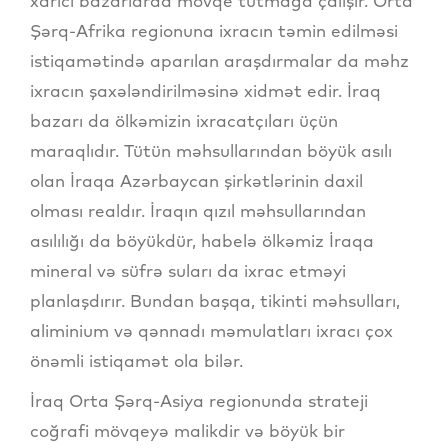
xarici bazarlarda mövqe tutmağa çalışır. Orta
Şərq-Afrika regionuna ixracın təmin edilməsi
istiqamətində aparılan araşdırmalar da məhz
ixracın şaxələndirilməsinə xidmət edir. İraq
bazarı da ölkəmizin ixracatçıları üçün
maraqlıdır. Tütün məhsullarından böyük asılı
olan İraqa Azərbaycan şirkətlərinin daxil
olması realdır. İraqın qızıl məhsullarından
asılılığı da böyükdür, habelə ölkəmiz İraqa
mineral və süfrə suları da ixrac etməyi
planlaşdırır. Bundan başqa, tikinti məhsulları,
aliminium və qənnadı məmulatları ixracı çox
önəmli istiqamət ola bilər.
İraq Orta Şərq-Asiya regionunda strateji
coğrafi mövqeyə malikdir və böyük bir