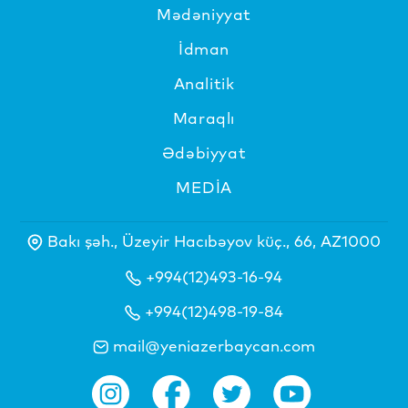
Mədəniyyat
İdman
Analitik
Maraqlı
Ədəbiyyat
MEDİA
Bakı şəh., Üzeyir Hacıbəyov küç., 66, AZ1000
+994(12)493-16-94
+994(12)498-19-84
mail@yeniazerbaycan.com