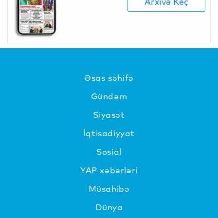
Arxivə Keç
Əsas səhifə
Gündəm
Siyasət
İqtisadiyyat
Sosial
YAP xəbərləri
Müsahibə
Dünya