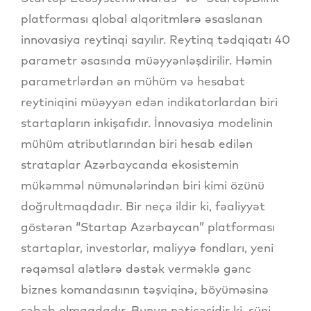
platforması qlobal alqoritmlərə əsaslanan
innovasiya reytinqi sayılır. Reytinq tədqiqatı 40
parametr əsasında müəyyənləşdirilir. Həmin
parametrlərdən ən mühüm və hesabat
reytiniqini müəyyən edən indikatorlardan biri
startapların inkişafıdır. İnnovasiya modelinin
mühüm atributlarından biri hesab edilən
strataplar Azərbaycanda ekosistemin
mükəmməl nümunələrindən biri kimi özünü
doğrultmaqdadır. Bir neçə ildir ki, fəaliyyət
göstərən “Startap Azərbaycan” platforması
startaplar, investorlar, maliyyə fondları, yeni
rəqəmsal alətlərə dəstək verməklə gənc
biznes komandasının təşviqinə, böyüməsinə
səbəb olmaqdadır. Bunun nəticəsidir ki, süni