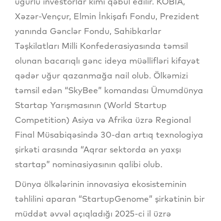
uğurlu investorlar kimi qəbul edilir. KOBİA,
Xəzər-Vençur, Elmin İnkişafı Fondu, Prezident
yanında Gənclər Fondu, Sahibkarlar
Təşkilatları Milli Konfederasiyasında təmsil
olunan bacarıqlı gənc ideya müəllifləri kifayət
qədər uğur qazanmağa nail olub. Ölkəmizi
təmsil edən “SkyBee” komandası Ümumdünya
Startap Yarışmasının (World Startup
Competition) Asiya və Afrika üzrə Regional
Final Müsabiqəsində 30-dan artıq texnologiya
şirkəti arasında “Aqrar sektorda ən yaxşı
startap” nominasiyasının qalibi olub.
Dünya ölkələrinin innovasiya ekosisteminin
təhlilini aparan “StartupGenome” şirkətinin bir
müddət əvvəl açıqladığı 2025-ci il üzrə