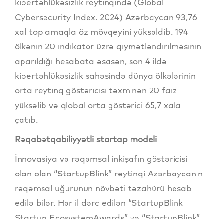
kibertəhlükəsizlik reytinqində (Global
Cybersecurity Index. 2024) Azərbaycan 93,76
xal toplamaqla öz mövqeyini yüksəldib. 194
ölkənin 20 indikator üzrə qiymətləndirilməsinin
aparıldığı hesabata əsasən, son 4 ildə
kibertəhlükəsizlik sahəsində dünya ölkələrinin
orta reytinq göstəricisi təxminən 20 faiz
yüksəlib və qlobal orta göstərici 65,7 xala
çatıb.
Rəqabətqabiliyyətli startap modeli
İnnovasiya və rəqəmsal inkişafın göstəricisi
olan olan “StartupBlink” reytinqi Azərbaycanın
rəqəmsal uğurunun növbəti təzahürü hesab
edilə bilər. Hər il dərc edilən “StartupBlink
Startup EcosystemAwards” və “StartupBlink”