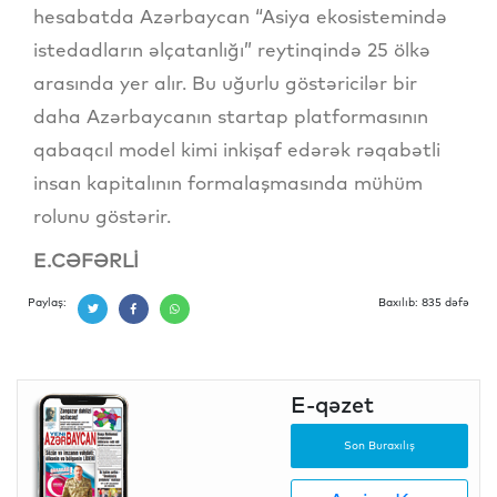
hesabatda Azərbaycan “Asiya ekosistemində
istedadların əlçatanlığı” reytinqində 25 ölkə
arasında yer alır. Bu uğurlu göstəricilər bir
daha Azərbaycanın startap platformasının
qabaqcıl model kimi inkişaf edərək rəqabətli
insan kapitalının formalaşmasında mühüm
rolunu göstərir.
E.CƏFƏRLİ
Paylaş:
Baxılıb: 835 dəfə
E-qəzet
Son Buraxılış