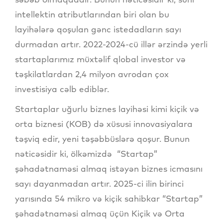
intellektin atributlarından biri olan bu
layihələrə qoşulan gənc istedadların sayı
durmadan artır. 2022-2024-cü illər ərzində yerli
startaplarımız müxtəlif qlobal investor və
təşkilatlardan 2,4 milyon avrodan çox
investisiya cəlb ediblər.
Startaplar uğurlu biznes layihəsi kimi kiçik və
orta biznesi (KOB) də xüsusi innovasiyalara
təşviq edir, yeni təşəbbüslərə qoşur. Bunun
nəticəsidir ki, ölkəmizdə “Startap”
şəhadətnaməsi almaq istəyən biznes icmasını
sayı dayanmadan artır. 2025-ci ilin birinci
yarısında 54 mikro və kiçik sahibkar “Startap”
şəhadətnaməsi almaq üçün Kiçik və Orta