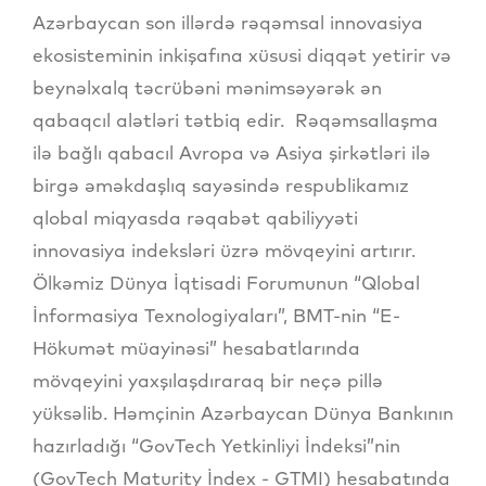
Azərbaycan son illərdə rəqəmsal innovasiya
ekosisteminin inkişafına xüsusi diqqət yetirir və
beynəlxalq təcrübəni mənimsəyərək ən
qabaqcıl alətləri tətbiq edir. Rəqəmsallaşma
ilə bağlı qabacıl Avropa və Asiya şirkətləri ilə
birgə əməkdaşlıq sayəsində respublikamız
qlobal miqyasda rəqabət qabiliyyəti
innovasiya indeksləri üzrə mövqeyini artırır.
Ölkəmiz Dünya İqtisadi Forumunun “Qlobal
İnformasiya Texnologiyaları”, BMT-nin “E-
Hökumət müayinəsi” hesabatlarında
mövqeyini yaxşılaşdıraraq bir neçə pillə
yüksəlib. Həmçinin Azərbaycan Dünya Bankının
hazırladığı “GovTech Yetkinliyi İndeksi”nin
(GovTech Maturity İndex - GTMI) hesabatında