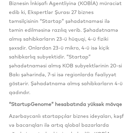
Biznesin İnkişafı Agentliyinə (KOBİA) müraciət
edib ki, Ekspertlər Şurası 27 biznes
təmsilçisinin “Startap” şəhadətnaməsi ilə
təmin edilməsinə razılıq verib. Şəhadətnamə
almış sahibkarların 23-ü hüquqi, 4-ü fiziki
şəxsdir. Onlardan 23-ü mikro, 4-ü isə kiçik
sahibkarlıq subyektidir. “Startap”
şəhadətnaməsi almış KOB subyektlərinin 20-si
Bakı şəhərində, 7-si isə regionlarda fəaliyyət
göstərir. Şəhadətnamə almış sahibkarların 4-ü
qadındır.
“StartupGenome” hesabatında yüksək mövqe
Azərbaycanlı startapçılar biznes ideyaları, kəşf
və bacarıqları ilə artıq qlobal bazarlarda