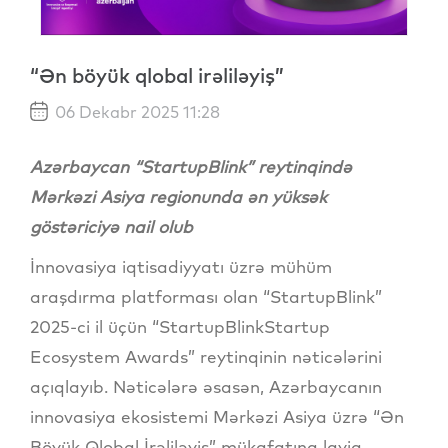
“Ən böyük qlobal irəliləyiş”
06 Dekabr 2025 11:28
Azərbaycan “StartupBlink” reytinqində
Mərkəzi Asiya regionunda ən yüksək
göstəriciyə nail olub
İnnovasiya iqtisadiyyatı üzrə mühüm
araşdırma platforması olan “StartupBlink”
2025-ci il üçün “StartupBlinkStartup
Ecosystem Awards” reytinqinin nəticələrini
açıqlayıb. Nəticələrə əsasən, Azərbaycanın
innovasiya ekosistemi Mərkəzi Asiya üzrə “Ən
Böyük Qlobal İrəliləyiş” mükafatına layiq