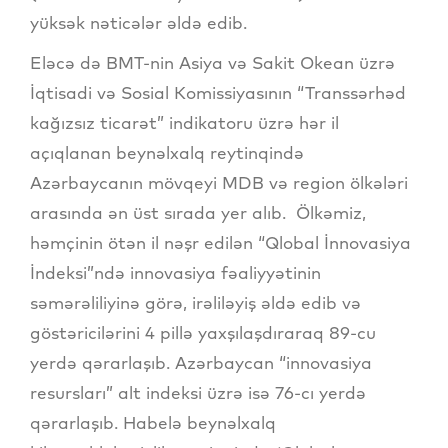
yüksək nəticələr əldə edib.
Eləcə də BMT-nin Asiya və Sakit Okean üzrə
İqtisadi və Sosial Komissiyasının “Transsərhəd
kağızsız ticarət” indikatoru üzrə hər il
açıqlanan beynəlxalq reytinqində
Azərbaycanın mövqeyi MDB və region ölkələri
arasında ən üst sırada yer alıb. Ölkəmiz,
həmçinin ötən il nəşr edilən “Qlobal İnnovasiya
İndeksi”ndə innovasiya fəaliyyətinin
səmərəliliyinə görə, irəliləyiş əldə edib və
göstəricilərini 4 pillə yaxşılaşdıraraq 89-cu
yerdə qərarlaşıb. Azərbaycan “innovasiya
resursları” alt indeksi üzrə isə 76-cı yerdə
qərarlaşıb. Habelə beynəlxalq