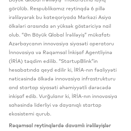
görülüb. Respublikamız reytinqdə 6 pillə
irəliləyərək bu kateqoriyada Mərkəzi Asiya
ölkələri arasında ən yüksək göstəriciyə nail
olub. “Ən Böyük Qlobal İrəliləyiş” mükafatı
Azərbaycanın innovasiya siyasəti operatoru
İnnovasiya və Rəqəmsal İnkişaf Agentliyinə
(İRİA) təqdim edilib. “StartupBlink”in
hesabatında qeyd edilir ki, İRİA-nın fəaliyyəti
nəticəsində ölkədə innovasiya infrastrukturu
and startap siyasəti əhəmiyyətli dərəcədə
inkişaf edib. Vurğulanır ki, İRİA-nın innovasiya
sahəsində liderliyi və dayanıqlı startap
ekosistemi qurub.
Rəqəmsal reytinqlərdə davamlı irəliləyişlər