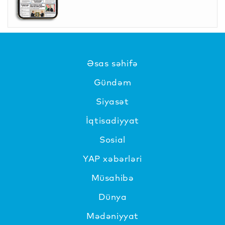
Əsas səhifə
Gündəm
Siyasət
İqtisadiyyat
Sosial
YAP xəbərləri
Müsahibə
Dünya
Mədəniyyat