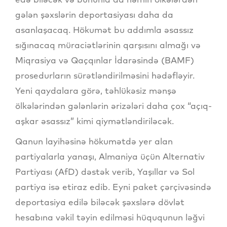
gələn şəxslərin deportasiyası daha da
asanlaşacaq. Hökumət bu addımla əsassız
sığınacaq müraciətlərinin qarşısını almağı və
Miqrasiya və Qaçqınlar İdarəsində (BAMF)
prosedurların sürətləndirilməsini hədəfləyir.
Yeni qaydalara görə, təhlükəsiz mənşə
ölkələrindən gələnlərin ərizələri daha çox “açıq-
aşkar əsassız” kimi qiymətləndiriləcək.
Qanun layihəsinə hökumətdə yer alan
partiyalarla yanaşı, Almaniya üçün Alternativ
Partiyası (AfD) dəstək verib, Yaşıllar və Sol
partiya isə etiraz edib. Eyni paket çərçivəsində
deportasiya edilə biləcək şəxslərə dövlət
hesabına vəkil təyin edilməsi hüququnun ləğvi