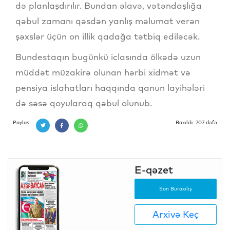
də planlaşdırılır. Bundan əlavə, vətəndaşlığa
qəbul zamanı qəsdən yanlış məlumat verən
şəxslər üçün on illik qadağa tətbiq ediləcək.
Bundestaqın bugünkü iclasında ölkədə uzun
müddət müzakirə olunan hərbi xidmət və
pensiya islahatları haqqında qanun layihələri
də səsə qoyularaq qəbul olunub.
Paylaş:
Baxılıb: 707 dəfə
E-qəzet
Son Buraxılış
Arxivə Keç