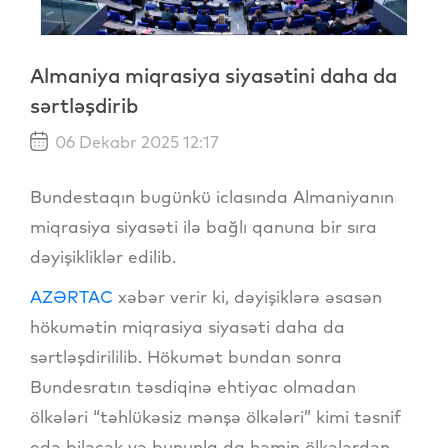
Almaniya miqrasiya siyasətini daha da
sərtləşdirib
06 Dekabr 2025 12:17
Bundestaqın bugünkü iclasında Almaniyanın
miqrasiya siyasəti ilə bağlı qanuna bir sıra
dəyişikliklər edilib.
AZƏRTAC
xəbər verir ki, dəyişiklərə əsasən
hökumətin miqrasiya siyasəti daha da
sərtləşdirililib. Hökumət bundan sonra
Bundesratın təsdiqinə ehtiyac olmadan
ölkələri “təhlükəsiz mənşə ölkələri” kimi təsnif
edə biləcək və bununla da həmin ölkələrdən