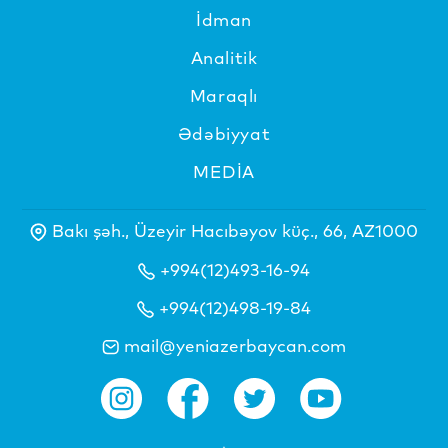
İdman
Analitik
Maraqlı
Ədəbiyyat
MEDİA
Bakı şəh., Üzeyir Hacıbəyov küç., 66, AZ1000
+994(12)493-16-94
+994(12)498-19-84
mail@yeniazerbaycan.com