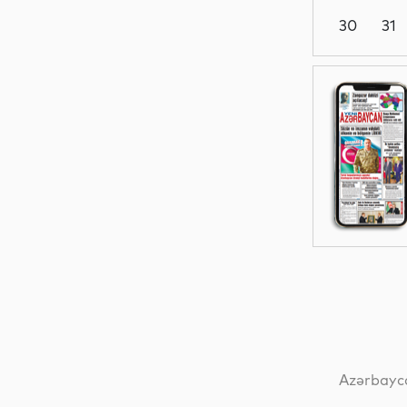
30
31
Siyasət
Dünya
Dünya
Dünya
Azərbayca