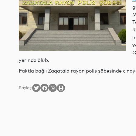
g
M
T
R
m
y
Q
yerində ölüb.
Faktla bağlı Zaqatala rayon polis şöbəsində cinayət
Paylaş: