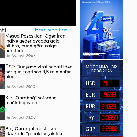
nti
Hamısına bax
Məsud Pezeşkian: Əgər İran
indiyə qədər ayaqda qala
bilibsə, buna görə xalqa
borcludur
06 Avqust 23:45
ÜST: Dünyada viral hepatitdən
MƏZƏNNƏLƏR
07.08.2026
hər gün təqribən 3,5 min nəfər
ölür
1.7
06 Avqust 23:10
1.9633
KL: “Qarabağ” səfərdən
məğlub qayıdır
2.1023
0.0357
06 Avqust 23:07
Baş Qərargah rəisi: İsrail
2.2882
Qəzzada “proaktiv şəkildə