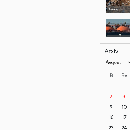
Dünya
Dünya
Arxiv
Dünya
B
Be
2
3
Dünya
9
10
16
17
Siyasət
23
24