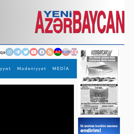
qə
AZ
RU
EN
yyat
Mədəniyyət
MEDİA
×