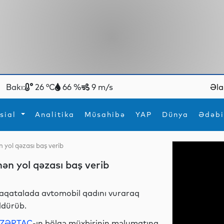
Bakı:
26 °C
66 %
9 m/s
Əla
sial
Analitika
Müsahibə
YAP
Dünya
Ədəbi
 yol qəzası baş verib
ya
İdman
Maraqlı
ən yol qəzası baş verib
İdman
Yeni texnologiyalar
aqatalada avtomobil qadını vuraraq
ldürüb.
ZƏRTAC
-ın bölgə müxbirinin məlumatına