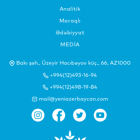
Analitik
Maraqlı
Ədəbiyyat
MEDİA
Bakı şəh., Üzeyir Hacıbəyov küç., 66, AZ1000
+994(12)493-16-94
+994(12)498-19-84
mail@yeniazerbaycan.com