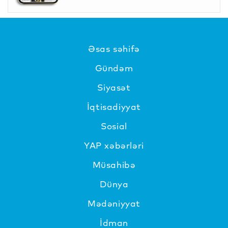
Əsas səhifə
Gündəm
Siyasət
İqtisadiyyat
Sosial
YAP xəbərləri
Müsahibə
Dünya
Mədəniyyat
İdman