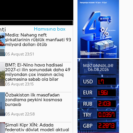
nti
Hamısına bax
Media: Nəhəng neft
şirkətlərinin rüblük mənfəəti 93
milyard dolları ötüb
05 Avqust 23:51
BMT: El-Nino hava hadisəsi
MƏZƏNNƏLƏR
2027-ci ilin sonunadək daha 49
06.08.2026
milyondan çox insanın aclıq
çəkməsinə səbəb ola bilər
1.7
05 Avqust 23:15
1.961
Özbəkistan ilk məsafədən
zondlama peykini kosmosa
2.1031
buraxıb
05 Avqust 22:58
0.0357
Şimali Kipr XİN: Adada
2.2873
federativ dövlət modeli aktual