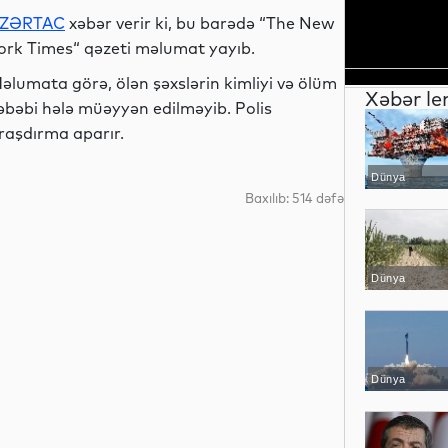
ZƏRTAC
xəbər verir ki, bu barədə “The New
ork Times“ qəzeti məlumat yayıb.
əlumata görə, ölən şəxslərin kimliyi və ölüm
Xəbər le
əbəbi hələ müəyyən edilməyib. Polis
raşdırma aparır.
Dünya
Baxılıb: 514 dəfə
Dünya
Dünya