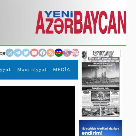
qə
AZ
RU
EN
yyat
Mədəniyyət
MEDİA
×