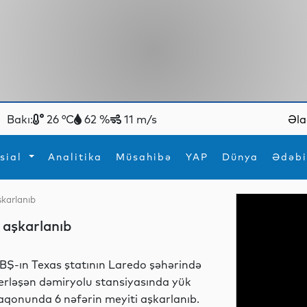
Bakı:
26 °C
62 %
11 m/s
Əla
sial
Analitika
Müsahibə
YAP
Dünya
Ədəbi
şkarlanıb
ya
İdman
Maraqlı
 aşkarlanıb
İdman
Yeni texnologiyalar
BŞ-ın Texas ştatının Laredo şəhərində
erləşən dəmiryolu stansiyasında yük
aqonunda 6 nəfərin meyiti aşkarlanıb.