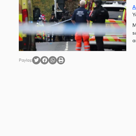
A
Y
M
s
a
Paylaş: