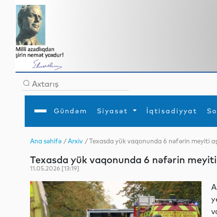
Gündəm
Siyasət
İqtisadiyyat
So
Ana səhifə
/
Arxiv
/ Texasda yük vaqonunda 6 nəfərin meyiti a
Ana səhifə
Ədəbiyyat
Siyasət
Sosial
Dün
Texasda yük vaqonunda 6 nəfərin meyiti
Gündəm
MEDİA
Xarici siyasət
Turizm
İqtisadiyyat
Daxili siyasət
Elm
11.05.2026 [13:19]
YAP
Din
Analitika
Hadisə
A
Mədəniyyət
Diaspor
y
Müsahibə
v