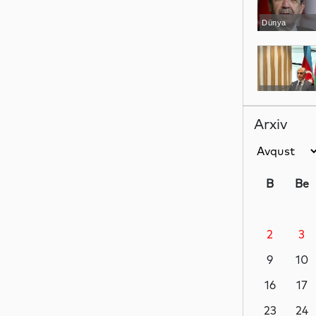
Dünya
YAP xəbərləri
Arxiv
İdman
B
Be
2
3
Dünya
9
10
16
17
İqtisadiyyat
23
24