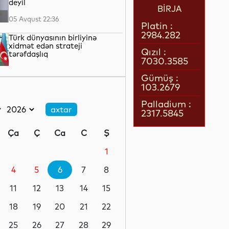
deyil
BİRJA
05 Avqust 22:36
Platin :
2984.282
Türk dünyasının birliyinə
xidmət edən strateji
Qızıl :
tərəfdaşlıq
7030.3585
05 Avqust 22:23
Gümüş :
103.2679
“Qarabağ” “Dinamo” ilə oyun
üçün Polşaya yola düşüb
Palladium :
2317.5845
05 Avqust 22:19
Ça
Ç
Ca
C
Ş
Pit Heqset ABŞ Silahlı
Qüvvələrinin əsas sursat
1
ehtiyatlarının tükəndiyini
təkzib edib
4
5
6
7
8
05 Avqust 21:57
11
12
13
14
15
Qızılın qiyməti 4200 dolları
ötüb
18
19
20
21
22
25
26
27
28
29
05 Avqust 21:37