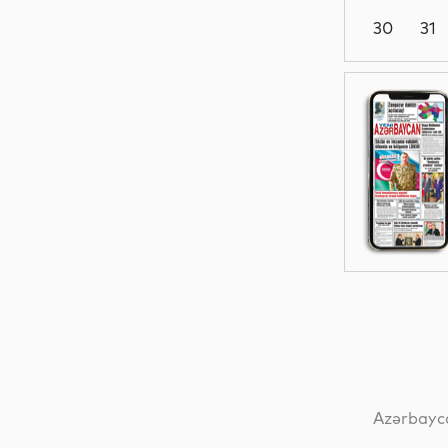
30
31
Dünya
Elm
İqtisadiyyat
Dünya
Azərbayca