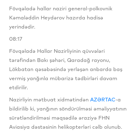
Fövqəladə hallar naziri general-polkovnik
Kəmaləddin Heydərov hazırda hadisə
yerindədir.
08:17
Fövqəladə Hallar Nazirliyinin qüvvələri
tərəfindən Bakı şəhəri, Qaradağ rayonu,
Lökbatan qəsəbəsində yerləşən anbarda baş
vermiş yanğınla mübarizə tədbirləri davam
etdirilir.
Nazirliyin mətbuat xidmətindən
AZƏRTAC
-a
bildirilib ki, yanğının söndürülməsi əməliyyatının
sürətləndirilməsi məqsədilə əraziyə FHN
Aviasiya dəstəsinin helikopterləri cəlb olunub.