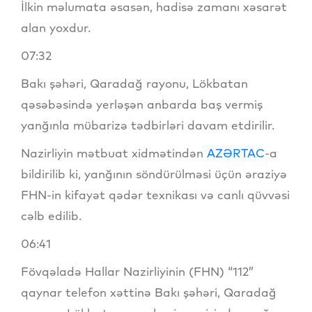
İlkin məlumata əsasən, hadisə zamanı xəsarət
alan yoxdur.
07:32
Bakı şəhəri, Qaradağ rayonu, Lökbatan
qəsəbəsində yerləşən anbarda baş vermiş
yanğınla mübarizə tədbirləri davam etdirilir.
Nazirliyin mətbuat xidmətindən
AZƏRTAC
-a
bildirilib ki, yanğının söndürülməsi üçün əraziyə
FHN-in kifayət qədər texnikası və canlı qüvvəsi
cəlb edilib.
06:41
Fövqəladə Hallar Nazirliyinin (FHN) “112”
qaynar telefon xəttinə Bakı şəhəri, Qaradağ