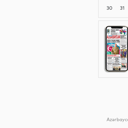
30
31
Siyasət
Dünya
Dünya
Dünya
Azərbayca