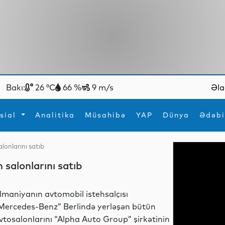
Bakı:
26 °C
66 %
9 m/s
Əla
sial
Analitika
Müsahibə
YAP
Dünya
Ədəbi
lonlarını satıb
ya
İdman
Maraqlı
 salonlarını satıb
İdman
Yeni texnologiyalar
lmaniyanın avtomobil istehsalçısı
Mercedes-Benz” Berlində yerləşən bütün
vtosalonlarını “Alpha Auto Group” şirkətinin