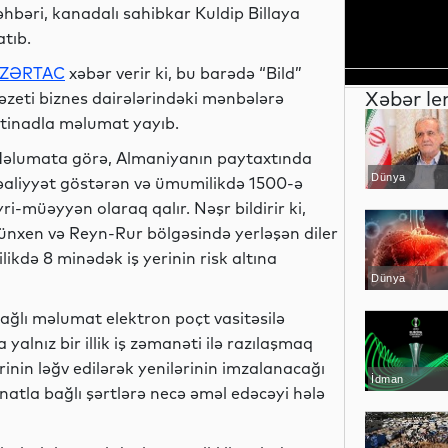
əhbəri, kanadalı sahibkar Kuldip Billaya
atıb.
ZƏRTAC
xəbər verir ki, bu barədə “Bild”
Xəbər le
əzeti biznes dairələrindəki mənbələrə
stinadla məlumat yayıb.
əlumata görə, Almaniyanın paytaxtında
Dünya
əaliyyət göstərən və ümumilikdə 1500-ə
yri-müəyyən olaraq qalır. Nəşr bildirir ki,
nxen və Reyn-Rur bölgəsində yerləşən diler
ikdə 8 minədək iş yerinin risk altına
Dünya
ağlı məlumat elektron poçt vasitəsilə
yalnız bir illik iş zəmanəti ilə razılaşmaq
inin ləğv edilərək yenilərinin imzalanacağı
İdman
inatla bağlı şərtlərə necə əməl edəcəyi hələ