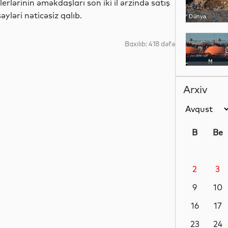
erlərinin əməkdaşları son iki il ərzində satış
əyləri nəticəsiz qalıb.
Dünya
Baxılıb: 418 dəfə
Dünya
Arxiv
Dünya
B
Be
2
3
Dünya
9
10
16
17
Siyasət
23
24