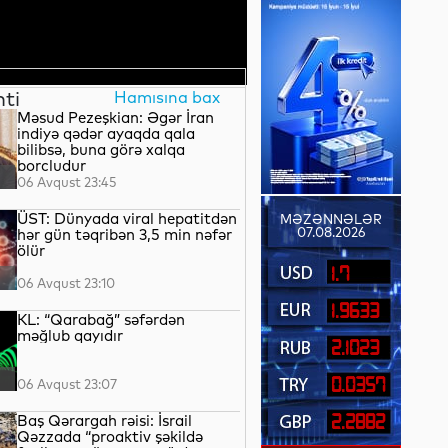
nti
Hamısına bax
Məsud Pezeşkian: Əgər İran
indiyə qədər ayaqda qala
bilibsə, buna görə xalqa
borcludur
06 Avqust 23:45
ÜST: Dünyada viral hepatitdən
MƏZƏNNƏLƏR
07.08.2026
hər gün təqribən 3,5 min nəfər
ölür
1.7
06 Avqust 23:10
1.9633
KL: “Qarabağ” səfərdən
məğlub qayıdır
2.1023
0.0357
06 Avqust 23:07
Baş Qərargah rəisi: İsrail
2.2882
Qəzzada “proaktiv şəkildə