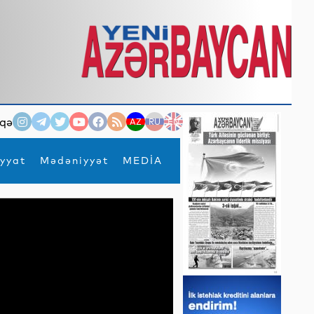
qə
AZ
RU
EN
yyat
Mədəniyyət
MEDİA
×