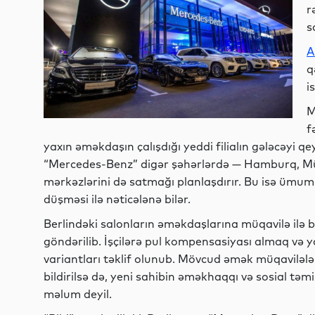
r
s
A
q
i
M
f
yaxın əməkdaşın çalışdığı yeddi filialın gələcəyi qe
“Mercedes-Benz” digər şəhərlərdə — Hamburq, Mü
mərkəzlərini də satmağı planlaşdırır. Bu isə ümumil
düşməsi ilə nəticələnə bilər.
Berlindəki salonların əməkdaşlarına müqavilə ilə b
göndərilib. İşçilərə pul kompensasiyası almaq və ya 
variantları təklif olunub. Mövcud əmək müqavilələr
bildirilsə də, yeni sahibin əməkhaqqı və sosial təm
məlum deyil.