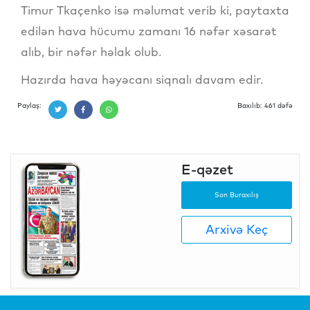
Timur Tkaçenko isə məlumat verib ki, paytaxta
edilən hava hücumu zamanı 16 nəfər xəsarət
alıb, bir nəfər həlak olub.
Hazırda hava həyəcanı siqnalı davam edir.
Paylaş:
Baxılıb: 461 dəfə
E-qəzet
Son Buraxılış
Arxivə Keç