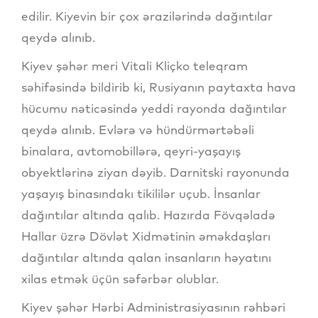
edilir. Kiyevin bir çox ərazilərində dağıntılar
qeydə alınıb.
Kiyev şəhər meri Vitali Kliçko teleqram
səhifəsində bildirib ki, Rusiyanın paytaxta hava
hücumu nəticəsində yeddi rayonda dağıntılar
qeydə alınıb. Evlərə və hündürmərtəbəli
binalara, avtomobillərə, qeyri-yaşayış
obyektlərinə ziyan dəyib. Darnitski rayonunda
yaşayış binasındakı tikililər uçub. İnsanlar
dağıntılar altında qalıb. Hazırda Fövqəladə
Hallar üzrə Dövlət Xidmətinin əməkdaşları
dağıntılar altında qalan insanların həyatını
xilas etmək üçün səfərbər olublar.
Kiyev şəhər Hərbi Administrasiyasının rəhbəri