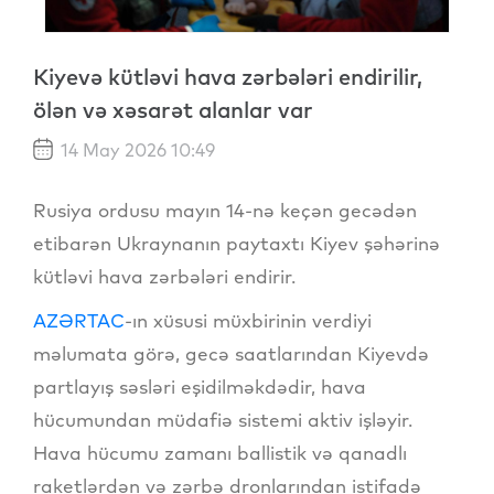
Kiyevə kütləvi hava zərbələri endirilir,
ölən və xəsarət alanlar var
14 May 2026 10:49
Rusiya ordusu mayın 14-nə keçən gecədən
etibarən Ukraynanın paytaxtı Kiyev şəhərinə
kütləvi hava zərbələri endirir.
AZƏRTAC
-ın xüsusi müxbirinin verdiyi
məlumata görə, gecə saatlarından Kiyevdə
partlayış səsləri eşidilməkdədir, hava
hücumundan müdafiə sistemi aktiv işləyir.
Hava hücumu zamanı ballistik və qanadlı
raketlərdən və zərbə dronlarından istifadə