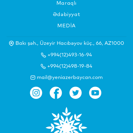
Maraqlı
Ədəbiyyat
MEDİA
Bakı şəh., Üzeyir Hacıbəyov küç., 66, AZ1000
+994(12)493-16-94
+994(12)498-19-84
mail@yeniazerbaycan.com