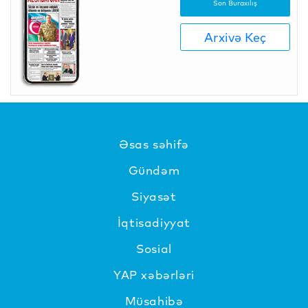
Son Buraxılış
Arxivə Keç
Əsas səhifə
Gündəm
Siyasət
İqtisadiyyat
Sosial
YAP xəbərləri
Müsahibə