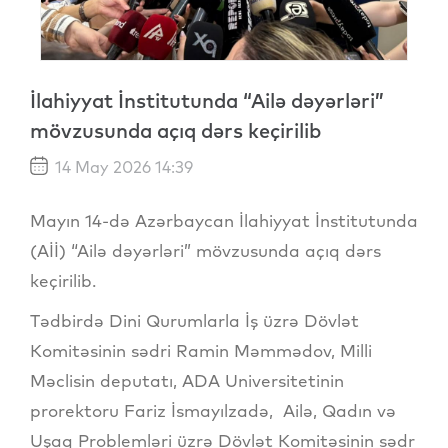
İlahiyyat İnstitutunda “Ailə dəyərləri”
mövzusunda açıq dərs keçirilib
14 May 2026 14:39
Mayın 14-də Azərbaycan İlahiyyat İnstitutunda
(Aİİ) “Ailə dəyərləri” mövzusunda açıq dərs
keçirilib.
Tədbirdə Dini Qurumlarla İş üzrə Dövlət
Komitəsinin sədri Ramin Məmmədov, Milli
Məclisin deputatı, ADA Universitetinin
prorektoru Fariz İsmayılzadə, Ailə, Qadın və
Uşaq Problemləri üzrə Dövlət Komitəsinin sədr