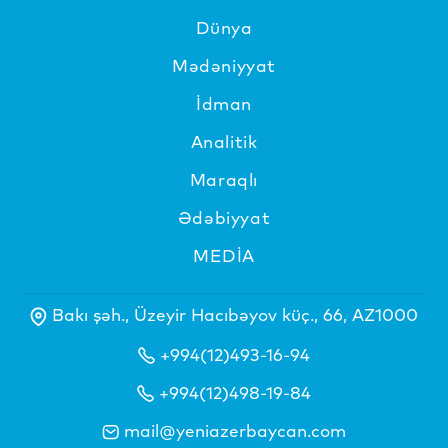
Dünya
Mədəniyyat
İdman
Analitik
Maraqlı
Ədəbiyyat
MEDİA
Bakı şəh., Üzeyir Hacıbəyov küç., 66, AZ1000
+994(12)493-16-94
+994(12)498-19-84
mail@yeniazerbaycan.com