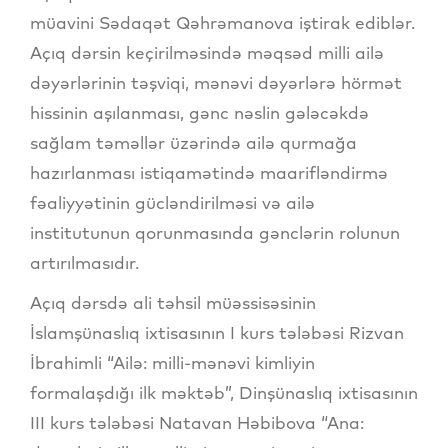
müavini Sədaqət Qəhrəmanova iştirak ediblər.
Açıq dərsin keçirilməsində məqsəd milli ailə
dəyərlərinin təşviqi, mənəvi dəyərlərə hörmət
hissinin aşılanması, gənc nəslin gələcəkdə
sağlam təməllər üzərində ailə qurmağa
hazırlanması istiqamətində maarifləndirmə
fəaliyyətinin gücləndirilməsi və ailə
institutunun qorunmasında gənclərin rolunun
artırılmasıdır.
Açıq dərsdə ali təhsil müəssisəsinin
İslamşünaslıq ixtisasının I kurs tələbəsi Rizvan
İbrahimli “Ailə: milli-mənəvi kimliyin
formalaşdığı ilk məktəb”, Dinşünaslıq ixtisasının
III kurs tələbəsi Natavan Həbibova “Ana: