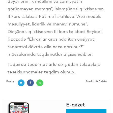
dəyərlərin ilk müəllimi və cəmiyyətin
görünməyən memarı”, İslamşünaslıq ixtisasının
II kurs tələbəsi Fatimə İsrafilova “Ata modeli:
məsuliyyət, liderlik və mənəvi nümunə”,
Dinşünaslıq ixtisasının III kurs tələbəsi Seyidəli
Rzazadə “Ekranlar arasında itən ünsiyyət:
rəqəmsal dövrdə ailə necə qorunur?”
mövzularında təqdimatlarla çıxış ediblər.
Tədbirdə təqdimatlarla çıxış edən tələbələrə
təşəkkürnamələr təqdim olunub.
Paylaş:
Baxılıb: 440 dəfə
E-qəzet