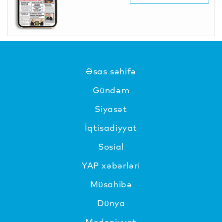
Əsas səhifə
Gündəm
Siyasət
İqtisadiyyat
Sosial
YAP xəbərləri
Müsahibə
Dünya
Mədəniyyat