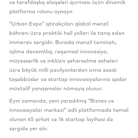
və tərəfdaşlıq əlaqələri qurması üçün dinamik
platforma rolunu oynayır.
“Urban Expo” iştirakçıları qlobal mənzil
böhranı üzrə praktiki həll yolları ilə tanış edən
immersiv sərgidir. Burada mənzil təminatı,
iqlimə davamlılıq, rəqəmsal innovasiya,
müyəssərlik və inklüziv şəhərsalma sahələri
üzrə böyük milli pavilyonlardan icma əsaslı
təşəbbüslər və startap innovasiyalarına qədər
müxtəlif yanaşmalar nümayiş olunur.
Eyni zamanda, yeni yaradılmış “Biznes və
innovasiyalar mərkəzi” adlı platformada təmsil
olunan 45 şirkət və 14 startap layihəsi də
sərgidə yer alır.