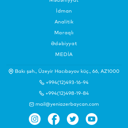
İdman
Analitik
Maraqlı
Ədəbiyyat
MEDİA
Bakı şəh., Üzeyir Hacıbəyov küç., 66, AZ1000
+994(12)493-16-94
+994(12)498-19-84
mail@yeniazerbaycan.com