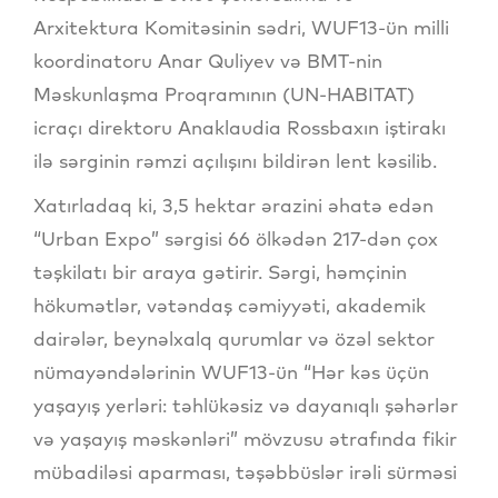
Arxitektura Komitəsinin sədri, WUF13-ün milli
koordinatoru Anar Quliyev və BMT-nin
Məskunlaşma Proqramının (UN-HABITAT)
icraçı direktoru Anaklaudia Rossbaxın iştirakı
ilə sərginin rəmzi açılışını bildirən lent kəsilib.
Xatırladaq ki, 3,5 hektar ərazini əhatə edən
“Urban Expo” sərgisi 66 ölkədən 217-dən çox
təşkilatı bir araya gətirir. Sərgi, həmçinin
hökumətlər, vətəndaş cəmiyyəti, akademik
dairələr, beynəlxalq qurumlar və özəl sektor
nümayəndələrinin WUF13-ün “Hər kəs üçün
yaşayış yerləri: təhlükəsiz və dayanıqlı şəhərlər
və yaşayış məskənləri” mövzusu ətrafında fikir
mübadiləsi aparması, təşəbbüslər irəli sürməsi