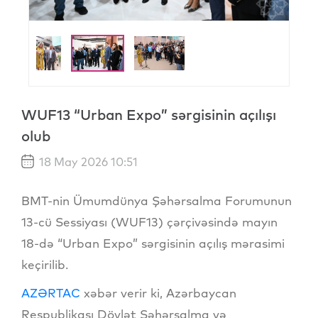
WUF13 “Urban Expo” sərgisinin açılışı
olub
18 May 2026 10:51
BMT-nin Ümumdünya Şəhərsalma Forumunun
13-cü Sessiyası (WUF13) çərçivəsində mayın
18-də “Urban Expo” sərgisinin açılış mərasimi
keçirilib.
AZƏRTAC
xəbər verir ki, Azərbaycan
Respublikası Dövlət Şəhərsalma və