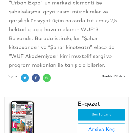
“Urban Expo”-un mərkəzi elementi isə
şəbəkələşmə, qeyri-rəsmi müzakirələr və
qarşılıqlı ünsiyyət üçün nəzərdə tutulmuş 2,5
hektarlıq açıq hava məkanı - WUF13
Bulvarıdır. Burada iştirakçılar “Şəhər
kitabxanası” və “Şəhər kinoteatrı”, eləcə də
“WUF Akademiyası” kimi müxtəlif sərgi və
proqram məkanları ilə tanış ola bilərlər.
Paylaş:
Baxılıb: 518 dəfə
E-qəzet
Son Buraxılış
Arxivə Keç