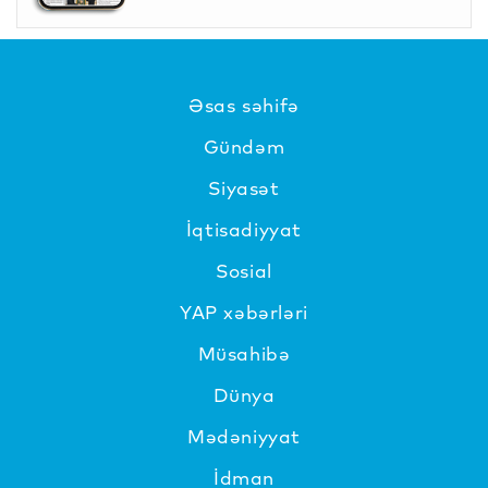
Əsas səhifə
Gündəm
Siyasət
İqtisadiyyat
Sosial
YAP xəbərləri
Müsahibə
Dünya
Mədəniyyat
İdman