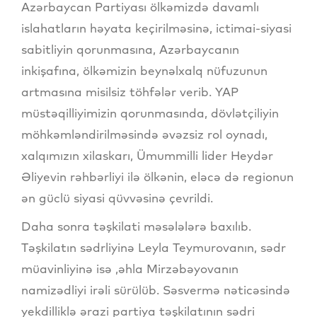
Azərbaycan Partiyası ölkəmizdə davamlı
islahatların həyata keçirilməsinə, ictimai-siyasi
sabitliyin qorunmasına, Azərbaycanın
inkişafına, ölkəmizin beynəlxalq nüfuzunun
artmasına misilsiz töhfələr verib. YAP
müstəqilliyimizin qorunmasında, dövlətçiliyin
möhkəmləndirilməsində əvəzsiz rol oynadı,
xalqımızın xilaskarı, Ümummilli lider Heydər
Əliyevin rəhbərliyi ilə ölkənin, eləcə də regionun
ən güclü siyasi qüvvəsinə çevrildi.
Daha sonra təşkilati məsələlərə baxılıb.
Təşkilatın sədrliyinə Leyla Teymurovanın, sədr
müavinliyinə isə ,əhla Mirzəbəyovanın
namizədliyi irəli sürülüb. Səsvermə nəticəsində
yekdilliklə ərazi partiya təşkilatının sədri