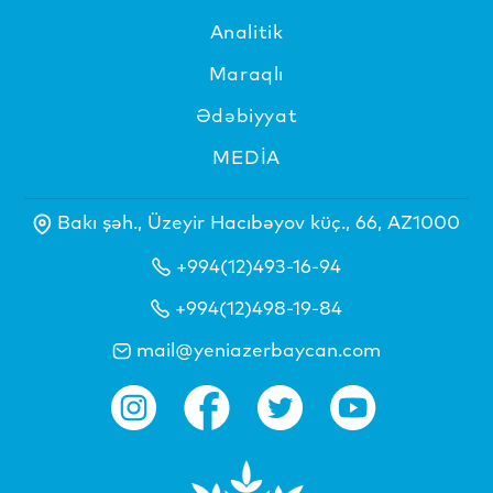
Analitik
Maraqlı
Ədəbiyyat
MEDİA
Bakı şəh., Üzeyir Hacıbəyov küç., 66, AZ1000
+994(12)493-16-94
+994(12)498-19-84
mail@yeniazerbaycan.com