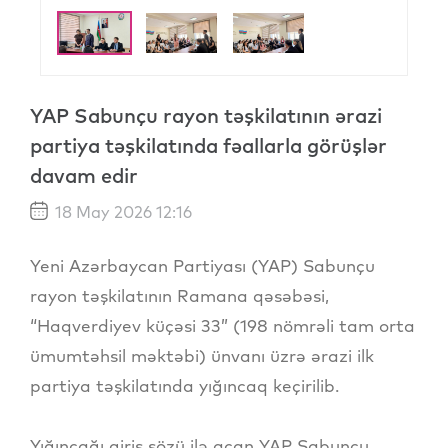
YAP Sabunçu rayon təşkilatının ərazi
partiya təşkilatında fəallarla görüşlər
davam edir
18 May 2026 12:16
Yeni Azərbaycan Partiyası (YAP) Sabunçu
rayon təşkilatının Ramana qəsəbəsi,
“Haqverdiyev küçəsi 33” (198 nömrəli tam orta
ümumtəhsil məktəbi) ünvanı üzrə ərazi ilk
partiya təşkilatında yığıncaq keçirilib.
Yığıncağı giriş sözü ilə açan YAP Sabunçu