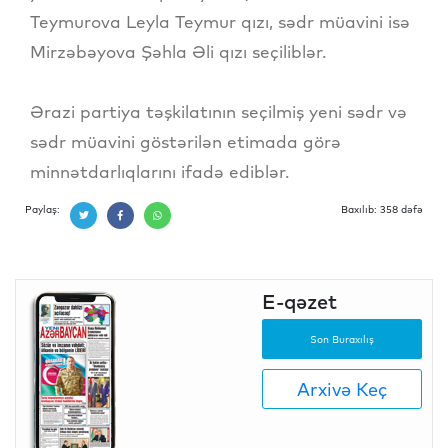
Teymurova Leyla Teymur qızı, sədr müavini isə
Mirzəbəyova Şəhla Əli qızı seçiliblər.
Ərazi partiya təşkilatının seçilmiş yeni sədr və
sədr müavini göstərilən etimada görə
minnətdarlıqlarını ifadə ediblər.
Paylaş:
Baxılıb: 358 dəfə
E-qəzet
Son Buraxılış
Arxivə Keç