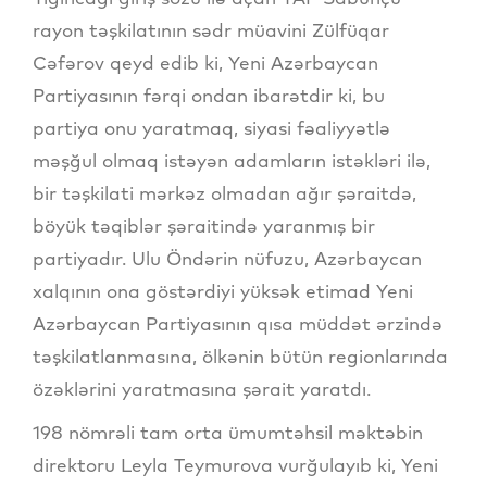
rayon təşkilatının sədr müavini Zülfüqar
Cəfərov qeyd edib ki, Yeni Azərbaycan
Partiyasının fərqi ondan ibarətdir ki, bu
partiya onu yaratmaq, siyasi fəaliyyətlə
məşğul olmaq istəyən adamların istəkləri ilə,
bir təşkilati mərkəz olmadan ağır şəraitdə,
böyük təqiblər şəraitində yaranmış bir
partiyadır. Ulu Öndərin nüfuzu, Azərbaycan
xalqının ona göstərdiyi yüksək etimad Yeni
Azərbaycan Partiyasının qısa müddət ərzində
təşkilatlanmasına, ölkənin bütün regionlarında
özəklərini yaratmasına şərait yaratdı.
198 nömrəli tam orta ümumtəhsil məktəbin
direktoru Leyla Teymurova vurğulayıb ki, Yeni