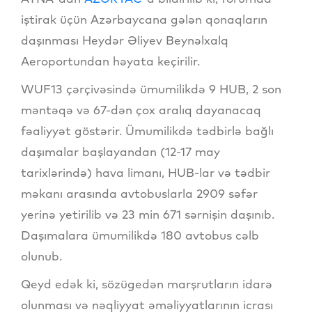
iştirak üçün Azərbaycana gələn qonaqların
daşınması Heydər Əliyev Beynəlxalq
Aeroportundan həyata keçirilir.
WUF13 çərçivəsində ümumilikdə 9 HUB, 2 son
məntəqə və 67-dən çox aralıq dayanacaq
fəaliyyət göstərir. Ümumilikdə tədbirlə bağlı
daşımalar başlayandan (12-17 may
tarixlərində) hava limanı, HUB-lar və tədbir
məkanı arasında avtobuslarla 2909 səfər
yerinə yetirilib və 23 min 671 sərnişin daşınıb.
Daşımalara ümumilikdə 180 avtobus cəlb
olunub.
Qeyd edək ki, sözügedən marşrutların idarə
olunması və nəqliyyat əməliyyatlarının icrası