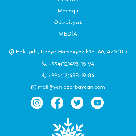
Maraqlı
Ədəbiyyat
MEDİA
Bakı şəh., Üzeyir Hacıbəyov küç., 66, AZ1000
+994(12)493-16-94
+994(12)498-19-84
mail@yeniazerbaycan.com