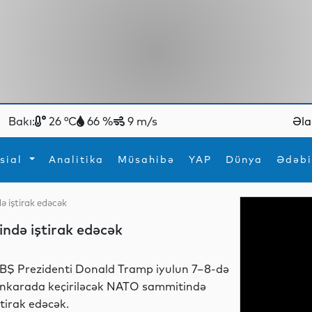
Bakı:
26 °C
66 %
9 m/s
Əla
sial
Analitika
Müsahibə
YAP
Dünya
Ədəbi
 iştirak edəcək
ya
İdman
Maraqlı
də iştirak edəcək
İdman
Yeni texnologiyalar
BŞ Prezidenti Donald Tramp iyulun 7–8-də
nkarada keçiriləcək NATO sammitində
ştirak edəcək.