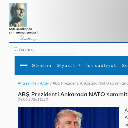
Gündəm
Siyasət
İqtisadiyyat
So
Ana səhifə
/
Arxiv
/ ABŞ Prezidenti Ankarada NATO sammitində
Ana səhifə
Ədəbiyyat
Siyasət
Sosial
Dün
ABŞ Prezidenti Ankarada NATO sammitin
Gündəm
MEDİA
Xarici siyasət
Turizm
İqtisadiyyat
Daxili siyasət
Elm
04.06.2026 [12:30]
YAP
Din
Analitika
Hadisə
A
Mədəniyyət
Diaspor
A
Müsahibə
i