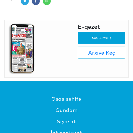
E-qəzet
Son Buraxılış
Arxivə Keç
Əsas səhifə
Gündəm
Siyasət
İqtisadiyyat