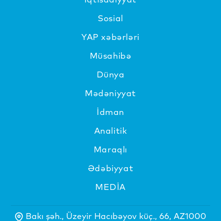
Sosial
YAP xəbərləri
Müsahibə
Dünya
Mədəniyyat
İdman
Analitik
Maraqlı
Ədəbiyyat
MEDİA
Bakı şəh., Üzeyir Hacıbəyov küç., 66, AZ1000