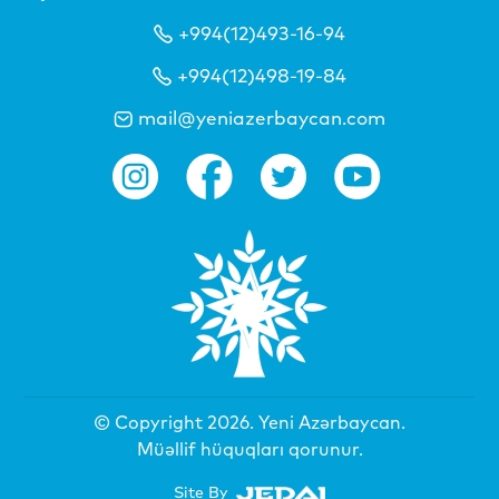
+994(12)493-16-94
+994(12)498-19-84
mail@yeniazerbaycan.com
© Copyright 2026.
Yeni Azərbaycan
.
Müəllif hüquqları qorunur.
Site By