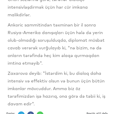
intensivləşdirmək üçün hər cür imkana
malikdirlər.
Ankoric sammitindən təxminən bir il sonra
Rusiya-Amerika danışıqları üçün hələ də yerin
olub-olmadığı soruşulduqda, diplomat müsbət
cavab verərək vurğulayıb ki, "nə bizim, nə də
onların tərəfində heç kim əlaqə qurmaqdan
imtina etməyib".
Zaxarova deyib: "İstərdim ki, bu dialoq daha
intensiv və effektiv olsun və bunun üçün bütün
imkanlar mövcuddur. Amma biz öz
tərəfimizdən işə hazırıq, ona görə də təbii ki, iş
davam edir".
Paylaş:
Baxılıb: 402 dəfə