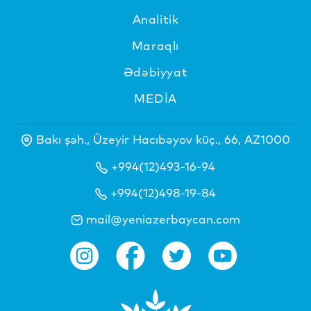
Analitik
Maraqlı
Ədəbiyyat
MEDİA
Bakı şəh., Üzeyir Hacıbəyov küç., 66, AZ1000
+994(12)493-16-94
+994(12)498-19-84
mail@yeniazerbaycan.com