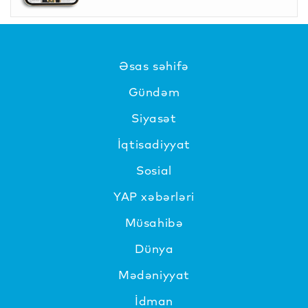
Əsas səhifə
Gündəm
Siyasət
İqtisadiyyat
Sosial
YAP xəbərləri
Müsahibə
Dünya
Mədəniyyat
İdman