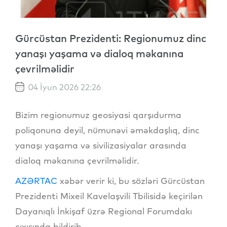
Gürcüstan Prezidenti: Regionumuz dinc
yanaşı yaşama və dialoq məkanına
çevrilməlidir
04 İyun 2026 22:26
Bizim regionumuz geosiyasi qarşıdurma
poliqonuna deyil, nümunəvi əməkdaşlıq, dinc
yanaşı yaşama və sivilizasiyalar arasında
dialoq məkanına çevrilməlidir.
AZƏRTAC
xəbər verir ki, bu sözləri Gürcüstan
Prezidenti Mixeil Kavelaşvili Tbilisidə keçirilən
Dayanıqlı İnkişaf üzrə Regional Forumdakı
çıxışında bildirib.