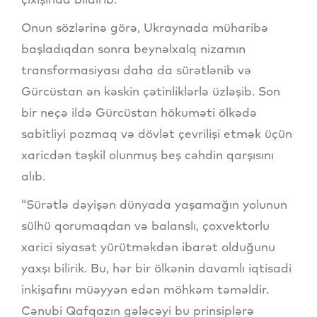
Onun sözlərinə görə, Ukraynada müharibə
başladıqdan sonra beynəlxalq nizamın
transformasiyası daha da sürətlənib və
Gürcüstan ən kəskin çətinliklərlə üzləşib. Son
bir neçə ildə Gürcüstan hökuməti ölkədə
sabitliyi pozmaq və dövlət çevrilişi etmək üçün
xaricdən təşkil olunmuş beş cəhdin qarşısını
alıb.
“Sürətlə dəyişən dünyada yaşamağın yolunun
sülhü qorumaqdan və balanslı, çoxvektorlu
xarici siyasət yürütməkdən ibarət olduğunu
yaxşı bilirik. Bu, hər bir ölkənin davamlı iqtisadi
inkişafını müəyyən edən möhkəm təməldir.
Cənubi Qafqazın gələcəyi bu prinsiplərə