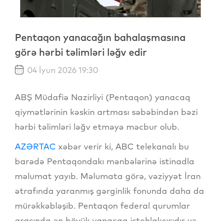
Pentaqon yanacağın bahalaşmasına
görə hərbi təlimləri ləğv edir
04 İyun 2026 19:30
ABŞ Müdafiə Nazirliyi (Pentaqon) yanacaq
qiymətlərinin kəskin artması səbəbindən bəzi
hərbi təlimləri ləğv etməyə məcbur olub.
AZƏRTAC
xəbər verir ki, ABC telekanalı bu
barədə Pentaqondakı mənbələrinə istinadla
məlumat yayıb. Məlumata görə, vəziyyət İran
ətrafında yaranmış gərginlik fonunda daha da
mürəkkəbləşib. Pentaqon federal qurumlar
arasında ən böyük yanacaq istehlakçısıdır və