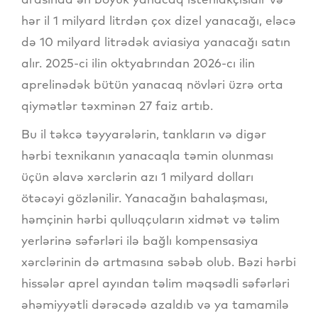
hər il 1 milyard litrdən çox dizel yanacağı, eləcə
də 10 milyard litrədək aviasiya yanacağı satın
alır. 2025-ci ilin oktyabrından 2026-cı ilin
aprelinədək bütün yanacaq növləri üzrə orta
qiymətlər təxminən 27 faiz artıb.
Bu il təkcə təyyarələrin, tankların və digər
hərbi texnikanın yanacaqla təmin olunması
üçün əlavə xərclərin azı 1 milyard dolları
ötəcəyi gözlənilir. Yanacağın bahalaşması,
həmçinin hərbi qulluqçuların xidmət və təlim
yerlərinə səfərləri ilə bağlı kompensasiya
xərclərinin də artmasına səbəb olub. Bəzi hərbi
hissələr aprel ayından təlim məqsədli səfərləri
əhəmiyyətli dərəcədə azaldıb və ya tamamilə