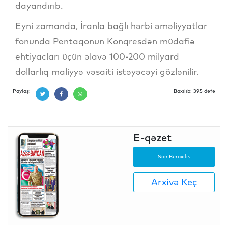
dayandırıb.
Eyni zamanda, İranla bağlı hərbi əməliyyatlar
fonunda Pentaqonun Konqresdən müdafiə
ehtiyacları üçün əlavə 100-200 milyard
dollarlıq maliyyə vəsaiti istəyəcəyi gözlənilir.
Paylaş:
Baxılıb: 395 dəfə
E-qəzet
Son Buraxılış
Arxivə Keç