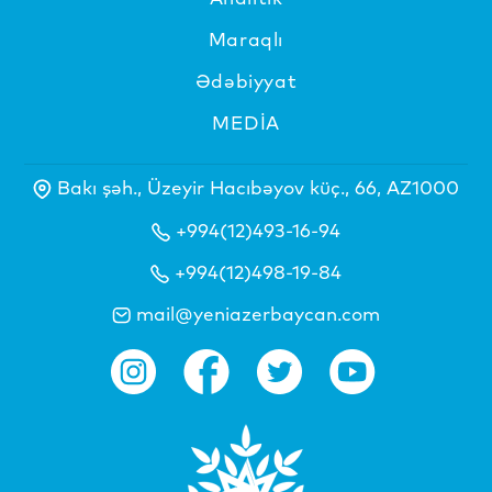
Maraqlı
Ədəbiyyat
MEDİA
Bakı şəh., Üzeyir Hacıbəyov küç., 66, AZ1000
+994(12)493-16-94
+994(12)498-19-84
mail@yeniazerbaycan.com