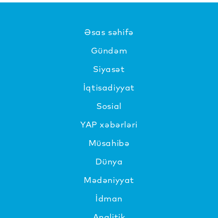
Əsas səhifə
Gündəm
Siyasət
İqtisadiyyat
Sosial
YAP xəbərləri
Müsahibə
Dünya
Mədəniyyat
İdman
Analitik