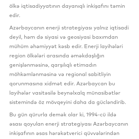
ölkə iqtisadiyyatının dayanıqlı inkişafını təmin
edir.
Azərbaycanın enerji strategiyası yalnız iqtisadi
deyil, həm də siyasi və geosiyasi baxımdan
mühüm əhəmiyyət kəsb edir. Enerji layihələri
region ölkələri arasında əməkdaşlığın
genişlənməsinə, qarşılıqlı etimadın
möhkəmlənməsinə və regional sabitliyin
qorunmasına xidmət edir. Azərbaycan bu
layihələr vasitəsilə beynəlxalq münasibətlər
sistemində öz mövqeyini daha da gücləndirib.
Bu gün qürurla demək olar ki, 1994-cü ildə
əsası qoyulan enerji strategiyası Azərbaycanın
inkişafının əsas hərəkətverici qüvvələrindən