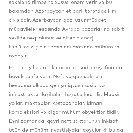
şaxələndirilməsinə xüsusi önəm verir və bu
baxımdan Azərbaycan etibarlı tərəfdaş kimi
çıxış edir. Azərbaycan qazı uzunmüddətli
müqavilələr əsasında Avropa bazarlarına sabit
şəkildə nəql olunur və qitənin enerji
təhlükəsizliyinin təmin edilməsində mühüm rol
oynayır.
Enerji layihələri ölkəmizin iqtisadi inkişafına da
böyük töhfə verir. Neft və qaz gəlirləri
hesabına ölkədə genişmiqyaslı sosial və
infrastruktur layihələri həyata keçirilir. Müasir
yollar, məktəblər, xəstəxanalar, idman
kompleksləri və digər mühüm obyektlər tikilir.
Eyni zamanda, qeyri-neft sektorunun inkişafı
üçün də mühüm investisiyalar qoyulur ki, bu da