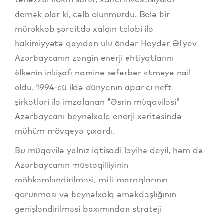
demək olar ki, cəlb olunmurdu. Belə bir
mürəkkəb şəraitdə xalqın tələbi ilə
hakimiyyətə qayıdan ulu öndər Heydər Əliyev
Azərbaycanın zəngin enerji ehtiyatlarını
ölkənin inkişafı naminə səfərbər etməyə nail
oldu. 1994-cü ildə dünyanın aparıcı neft
şirkətləri ilə imzalanan “Əsrin müqaviləsi”
Azərbaycanı beynəlxalq enerji xəritəsində
mühüm mövqeyə çıxardı.
Bu müqavilə yalnız iqtisadi layihə deyil, həm də
Azərbaycanın müstəqilliyinin
möhkəmləndirilməsi, milli maraqlarının
qorunması və beynəlxalq əməkdaşlığının
genişləndirilməsi baxımından strateji