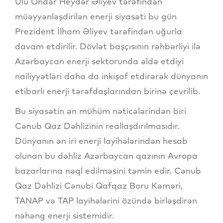
Ulu Öndər Heydər Əliyev tərəfindən
müəyyənləşdirilən enerji siyasəti bu gün
Prezident İlham Əliyev tərəfindən uğurla
davam etdirilir. Dövlət başçısının rəhbərliyi ilə
Azərbaycan enerji sektorunda əldə etdiyi
nailiyyətləri daha da inkişaf etdirərək dünyanın
etibarlı enerji tərəfdaşlarından birinə çevrilib.
Bu siyasətin ən mühüm nəticələrindən biri
Cənub Qaz Dəhlizinin reallaşdırılmasıdır.
Dünyanın ən iri enerji layihələrindən hesab
olunan bu dəhliz Azərbaycan qazının Avropa
bazarlarına nəql edilməsini təmin edir. Cənub
Qaz Dəhlizi Cənubi Qafqaz Boru Kəməri,
TANAP və TAP layihələrini özündə birləşdirən
nəhəng enerji sistemidir.