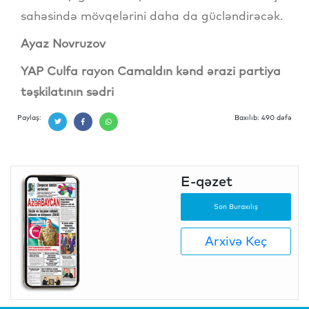
sahəsində mövqelərini daha da gücləndirəcək.
Ayaz Novruzov
YAP Culfa rayon Camaldın kənd ərazi partiya
təşkilatının sədri
Paylaş:
Baxılıb: 490 dəfə
E-qəzet
Son Buraxılış
Arxivə Keç