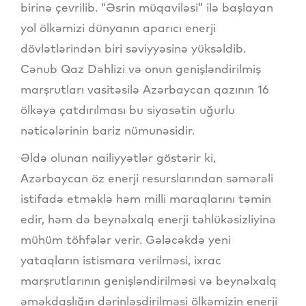
birinə çevrilib. “Əsrin müqaviləsi” ilə başlayan
yol ölkəmizi dünyanın aparıcı enerji
dövlətlərindən biri səviyyəsinə yüksəldib.
Cənub Qaz Dəhlizi və onun genişləndirilmiş
marşrutları vasitəsilə Azərbaycan qazının 16
ölkəyə çatdırılması bu siyasətin uğurlu
nəticələrinin bariz nümunəsidir.
Əldə olunan nailiyyətlər göstərir ki,
Azərbaycan öz enerji resurslarından səmərəli
istifadə etməklə həm milli maraqlarını təmin
edir, həm də beynəlxalq enerji təhlükəsizliyinə
mühüm töhfələr verir. Gələcəkdə yeni
yataqların istismara verilməsi, ixrac
marşrutlarının genişləndirilməsi və beynəlxalq
əməkdaşlığın dərinləşdirilməsi ölkəmizin enerji