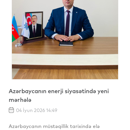
Azərbaycanın enerji siyasətində yeni
mərhələ
04 İyun 2026 14:49
Azərbaycanın müstəqillik tarixində elə