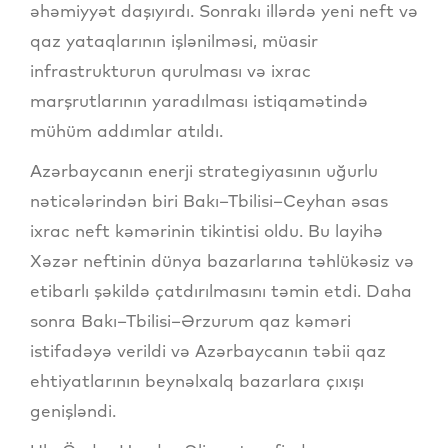
əhəmiyyət daşıyırdı. Sonrakı illərdə yeni neft və
qaz yataqlarının işlənilməsi, müasir
infrastrukturun qurulması və ixrac
marşrutlarının yaradılması istiqamətində
mühüm addımlar atıldı.
Azərbaycanın enerji strategiyasının uğurlu
nəticələrindən biri Bakı–Tbilisi–Ceyhan əsas
ixrac neft kəmərinin tikintisi oldu. Bu layihə
Xəzər neftinin dünya bazarlarına təhlükəsiz və
etibarlı şəkildə çatdırılmasını təmin etdi. Daha
sonra Bakı–Tbilisi–Ərzurum qaz kəməri
istifadəyə verildi və Azərbaycanın təbii qaz
ehtiyatlarının beynəlxalq bazarlara çıxışı
genişləndi.