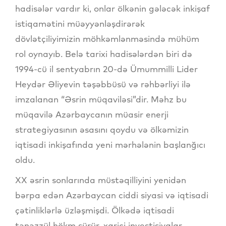
hadisələr vardır ki, onlar ölkənin gələcək inkişaf
istiqamətini müəyyənləşdirərək
dövlətçiliyimizin möhkəmlənməsində mühüm
rol oynayıb. Belə tarixi hadisələrdən biri də
1994-cü il sentyabrın 20-də Ümummilli Lider
Heydər Əliyevin təşəbbüsü və rəhbərliyi ilə
imzalanan “Əsrin müqaviləsi”dir. Məhz bu
müqavilə Azərbaycanın müasir enerji
strategiyasının əsasını qoydu və ölkəmizin
iqtisadi inkişafında yeni mərhələnin başlanğıcı
oldu.
XX əsrin sonlarında müstəqilliyini yenidən
bərpa edən Azərbaycan ciddi siyasi və iqtisadi
çətinliklərlə üzləşmişdi. Ölkədə iqtisadi
tənəzzül hökm sürür, xarici investisiyalar