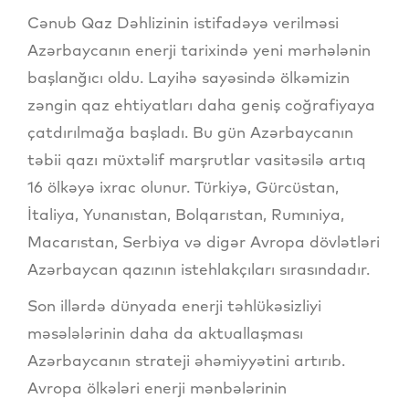
Cənub Qaz Dəhlizinin istifadəyə verilməsi
Azərbaycanın enerji tarixində yeni mərhələnin
başlanğıcı oldu. Layihə sayəsində ölkəmizin
zəngin qaz ehtiyatları daha geniş coğrafiyaya
çatdırılmağa başladı. Bu gün Azərbaycanın
təbii qazı müxtəlif marşrutlar vasitəsilə artıq
16 ölkəyə ixrac olunur. Türkiyə, Gürcüstan,
İtaliya, Yunanıstan, Bolqarıstan, Rumıniya,
Macarıstan, Serbiya və digər Avropa dövlətləri
Azərbaycan qazının istehlakçıları sırasındadır.
Son illərdə dünyada enerji təhlükəsizliyi
məsələlərinin daha da aktuallaşması
Azərbaycanın strateji əhəmiyyətini artırıb.
Avropa ölkələri enerji mənbələrinin