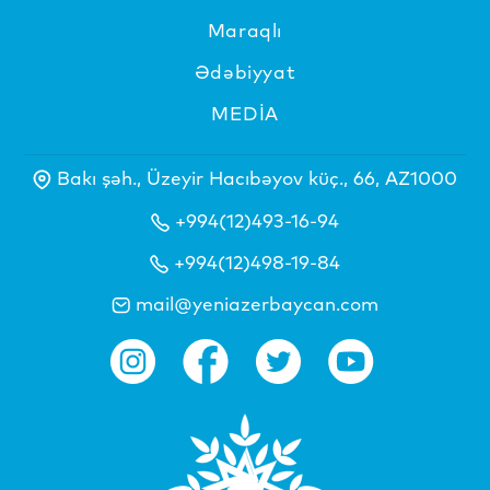
Maraqlı
Ədəbiyyat
MEDİA
Bakı şəh., Üzeyir Hacıbəyov küç., 66, AZ1000
+994(12)493-16-94
+994(12)498-19-84
mail@yeniazerbaycan.com