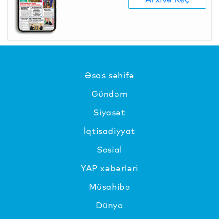
Əsas səhifə
Gündəm
Siyasət
İqtisadiyyat
Sosial
YAP xəbərləri
Müsahibə
Dünya