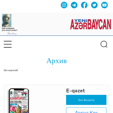
Архив
Нет новостей
E-qəzet
Son Buraxılış
Arxivə Keç