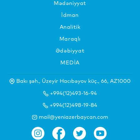
Mədəniyyat
İdman
Analitik
Maraqlı
Ədəbiyyat
MEDİA
Bakı şəh., Üzeyir Hacıbəyov küç., 66, AZ1000
+994(12)493-16-94
+994(12)498-19-84
mail@yeniazerbaycan.com