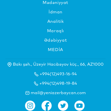
Mədəniyyat
İdman
Analitik
Maraqlı
Ədəbiyyat
MEDİA
Bakı şəh., Üzeyir Hacıbəyov küç., 66, AZ1000
+994(12)493-16-94
+994(12)498-19-84
mail@yeniazerbaycan.com