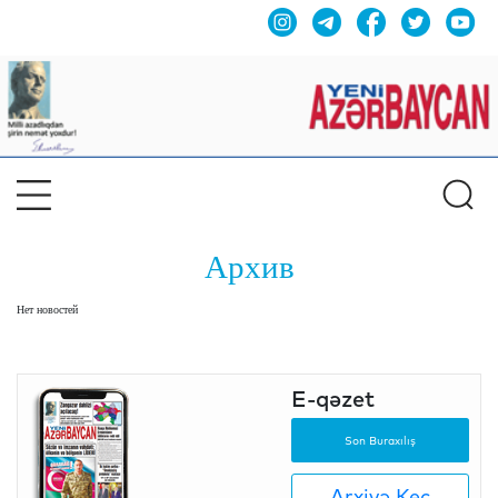
Архив
Нет новостей
E-qəzet
Son Buraxılış
Arxivə Keç