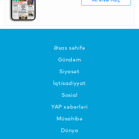
Əsas səhifə
Gündəm
Siyasət
İqtisadiyyat
Sosial
YAP xəbərləri
Müsahibə
Dünya