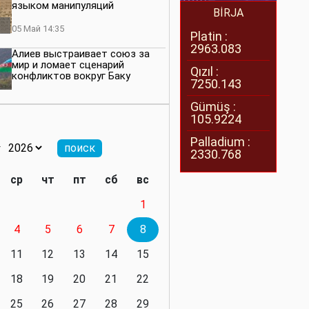
языком манипуляций
BİRJA
05 Май 14:35
Platin :
2963.083
Алиев выстраивает союз за
мир и ломает сценарий
Qızıl :
конфликтов вокруг Баку
7250.143
27 Апрель 14:07
Gümüş :
105.9224
Баку меняет правила. Страны
Южного Кавказа усиливают
Palladium :
значимость региона
2330.768
08 Апрель 14:28
ср
чт
пт
сб
вс
Глобальная игра сил:
1
нейтралитета больше не будет
4
5
6
7
8
11 Март 16:36
11
12
13
14
15
Видимо, действительно
президенту приходится все
18
19
20
21
22
делать самому
25
26
27
28
29