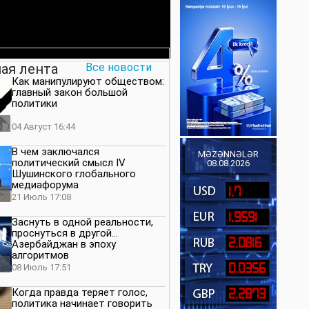
ая лента
Все новости
Как манипулируют обществом:
главный закон большой
политики
04 Август 16:44
В чем заключался
MƏZƏNNƏLƏR
политический смысл IV
08.08.2026
Шушинского глобального
медиафорума
1.7
21 Июль 17:08
1.9591
Заснуть в одной реальности,
проснуться в другой…
2.0816
Азербайджан в эпоху
алгоритмов
0.0356
08 Июль 17:51
Когда правда теряет голос,
2.2873
политика начинает говорить