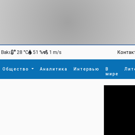
Bakı:
Контак
28 °C
51 %
1 m/s
Общество
Аналитика
Интервью
В
Лит
мире
ство
В мире
Спорт
Интересное
зм
İdman
Новые технологии
а
гия
сшествие
пора