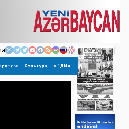
ты
AZ
RU
EN
ература
Культура
МЕДИА
×